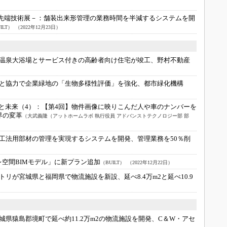
の先端技術展－：
舗装出来形管理の業務時間を半減するシステムを開
ILT）
（2022年12月23日）
温泉大浴場とサービス付きの高齢者向け住宅が竣工、野村不動産
と協力で企業緑地の「生物多様性評価」を強化、都市緑化機構
と未来（4）：
【第4回】物件画像に映りこんだ人や車のナンバーを
界の変革
（大武義隆（アットホームラボ 執行役員 アドバンストテクノロジー部 部
工法用部材の管理を実現するシステムを開発、管理業務を50％削
イレ空間BIMモデル」に新プラン追加
（BUILT）
（2022年12月22日）
トリが宮城県と福岡県で物流施設を新設、延べ8.4万m2と延べ10.9
城県猿島郡境町で延べ約11.2万m2の物流施設を開発、C＆W・アセ