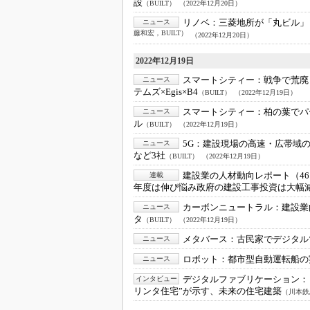
設
（BUILT）
（2022年12月20日）
リノベ：
三菱地所が「丸ビル」
ニュース
藤和宏，BUILT）
（2022年12月20日）
2022年12月19日
スマートシティー：
戦争で荒廃
ニュース
テムズ×Egis×B4
（BUILT）
（2022年12月19日）
スマートシティー：
柏の葉でパ
ニュース
ル
（BUILT）
（2022年12月19日）
5G：
建設現場の高速・広帯域の
ニュース
など3社
（BUILT）
（2022年12月19日）
建設業の人材動向レポート（4
連載
年度は伸び悩み政府の建設工事投資は大幅
カーボンニュートラル：
建設業
ニュース
タ
（BUILT）
（2022年12月19日）
メタバース：
古民家でデジタル
ニュース
ロボット：
都市型自動運転船の
ニュース
デジタルファブリケーション：
インタビュー
リンタ住宅”が示す、未来の住宅建築
（川本鉄