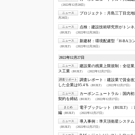
（2022年12月28日）
プロジェクト：
月島三丁目北地
ニュース
月28日）
点検：
建設技術研究所がトンネ
ニュース
（BUILT）
（2022年12月28日）
新建材：
環境配慮型「H-BA
ニュース
（BUILT）
（2022年12月28日）
2022年12月27日
建設業の残業上限規制：
全従業
ニュース
ス工業
（BUILT）
（2022年12月27日）
調査レポート：
建設業で賃金改
調査リポート
した企業は95.4％
（BUILT）
（2022年12月27日）
カーボンニュートラル：
国内初
ニュース
契約を締結
（BUILT）
（2022年12月27日）
電子ブックレット（BUILT）：
まとめ
編
（BUILT）
（2022年12月27日）
導入事例：
準天頂衛星システム
ニュース
（BUILT）
（2022年12月27日）
ニュース