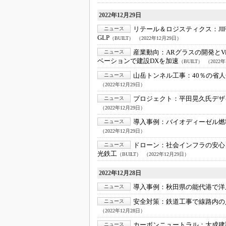
2022年12月29日
リテール＆ロジスティクス：
J
ニュース
GLP
（BUILT）
（2022年12月29日）
産業動向：
ARグラスの開発とVi
ニュース
ベーションで建設DXを加速
（BUILT）
（2022
山岳トンネル工事：
40％の省
ニュース
（2022年12月29日）
プロジェクト：
平田晃久氏デザ
ニュース
（2022年12月29日）
導入事例：
バイオディーゼル燃
ニュース
（2022年12月29日）
ドローン：
社会インフラの安心
ニュース
光鉄工
（BUILT）
（2022年12月29日）
2022年12月28日
導入事例：
秋田県の能代港で洋
ニュース
安全対策：
鉄道工事で線路内の
ニュース
（2022年12月28日）
カーボンニュートラル：
大成建
ニュース