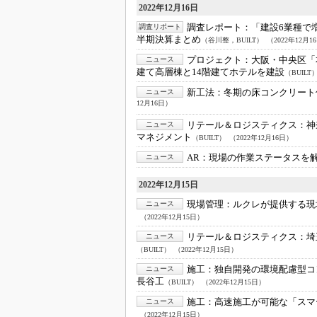
2022年12月16日
調査レポート：
「建設6業種で
調査リポート
半期決算まとめ
（谷川整，BUILT）
（2022年12月1
プロジェクト：
大阪・中央区「
ニュース
建て高層棟と14階建てホテルを建設
（BUILT
新工法：
冬期の床コンクリート
ニュース
12月16日）
リテール＆ロジスティクス：
神
ニュース
マネジメント
（BUILT）
（2022年12月16日）
AR：
現場の作業ステータスを解析
ニュース
2022年12月15日
現場管理：
ルクレが提供する現
ニュース
（2022年12月15日）
リテール＆ロジスティクス：
埼
ニュース
（BUILT）
（2022年12月15日）
施工：
独自開発の環境配慮型コ
ニュース
長谷工
（BUILT）
（2022年12月15日）
施工：
高速施工が可能な「スマ
ニュース
（2022年12月15日）