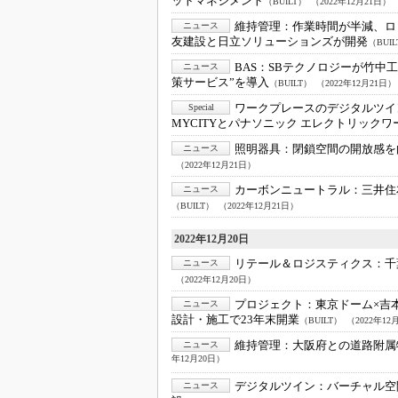
ットマネジメント
（BUILT）
（2022年12月21日）
維持管理：
作業時間が半減、ロ
ニュース
友建設と日立ソリューションズが開発
（BUI
BAS：
SBテクノロジーが竹中
ニュース
策サービス”を導入
（BUILT）
（2022年12月21日）
ワークプレースのデジタルツイ
Special
MYCITYとパナソニック エレクトリックワ
照明器具：
閉鎖空間の開放感を
ニュース
（2022年12月21日）
カーボンニュートラル：
三井住
ニュース
（BUILT）
（2022年12月21日）
2022年12月20日
リテール＆ロジスティクス：
千
ニュース
（2022年12月20日）
プロジェクト：
東京ドーム×吉
ニュース
設計・施工で23年末開業
（BUILT）
（2022年12
維持管理：
大阪府との道路附属
ニュース
年12月20日）
デジタルツイン：
バーチャル空
ニュース