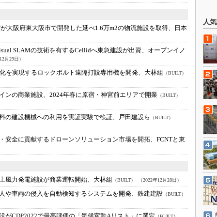
人気
IFが大阪府東大阪市で開発した延べ1.6万m2の物流施設を取得、日本
sual SLAMの技術を有するCellidへ東急建設が出資、オープンイノ
年12月29日）
人化を実現するロックボルト遠隔打設専用機を開発、大林組
（BUILT）
インの商業施設、2024年春に原宿・神宮前エリアで開業
（BUILT）
料の建設機械への利用を実証実験で検証、戸田建設ら
（BUILT）
・安全に貢献するドローンソリューション市場を開拓、FCNTと東
上風力発電施設が商業運転開始、大林組
（BUILT）
（2022年12月28日）
人や車両の侵入を自動検知するシステムを開発、鉄建建設
（BUILT）
設がCDP2022で最高評価の「気候変動Aリスト」に選定
（BUILT）