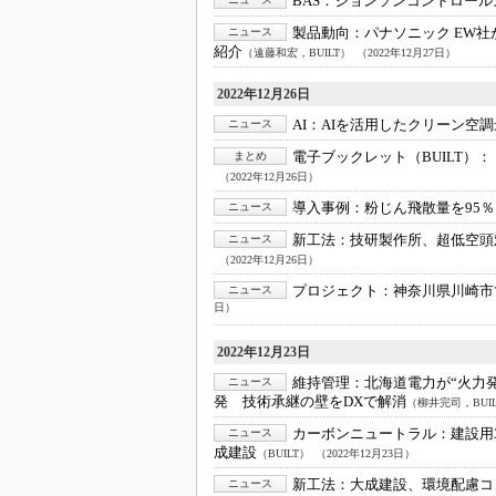
BAS：
ジョンソンコントロールズ
製品動向：
パナソニック EW
ニュース
紹介
（遠藤和宏，BUILT）
（2022年12月27日）
2022年12月26日
AI：
AIを活用したクリーン空
ニュース
電子ブックレット（BUILT）：
まとめ
（2022年12月26日）
導入事例：
粉じん飛散量を95
ニュース
新工法：
技研製作所、超低空頭
ニュース
（2022年12月26日）
プロジェクト：
神奈川県川崎市
ニュース
日）
2022年12月23日
維持管理：
北海道電力が“火力発
ニュース
発 技術承継の壁をDXで解消
（柳井完司，BUI
カーボンニュートラル：
建設用
ニュース
成建設
（BUILT）
（2022年12月23日）
新工法：
大成建設、環境配慮コ
ニュース