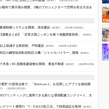
、OPC UAに対応したBAS新版
（BUILT）
（2022年12月27日）
社が都内で展示場を開業、2種のプロジェクターで空間を彩る方法を
調最適制御システムを開発、清水建設
（BUILT）
（2022年12月26日）
【連載まとめ】「災害大国ニッポンを救う地盤調査技術」
（BUILT）
％以上低減する新技術、戸田建設
（BUILT）
（2022年12月26日）
対応の鋼管杭回転切削圧入機「ジャイロパイラー」開発
（BUILT）
で木造＋RC混構造建築物を開発、東急不動産
（BUILT）
（2022年12月26
電所”の巡視点検で、「HoloLens 2」を活用したアプリを独自開
LT）
（2022年12月23日）
3Dプリンティングに適用できる新たな環境配慮コンクリート、大
ンクリート適用の「T－EAGLE杭工法」で技術認証を取得
（BUILT）