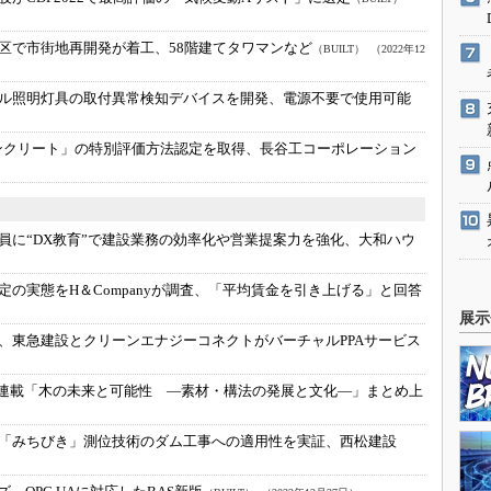
区で市街地再開発が着工、58階建てタワマンなど
（BUILT）
（2022年12
ル照明灯具の取付異常検知デバイスを開発、電源不要で使用可能
コンクリート」の特別評価方法認定を取得、長谷工コーポレーション
員に“DX教育”で建設業務の効率化や営業提案力を強化、大和ハウ
定の実態をH＆Companyが調査、「平均賃金を引き上げる」と回答
展示
、東急建設とクリーンエナジーコネクトがバーチャルPPAサービス
連載「木の未来と可能性 ―素材・構法の発展と文化―」まとめ上
「みちびき」測位技術のダム工事への適用性を実証、西松建設