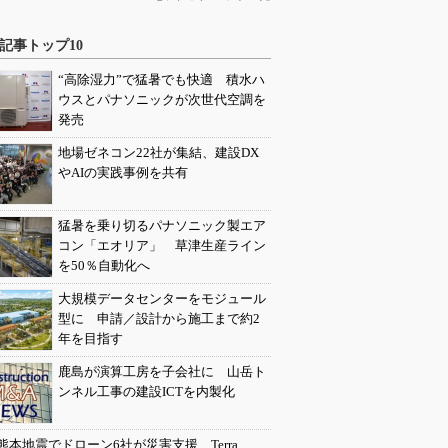
記事トップ10
“高除湿力”で猛暑でも快適 積水ハ
ウスとパナソニックが次世代空調を
発売
地場ゼネコン22社が集結、建設DX
やAIの実践事例を共有
猛暑を乗り切るパナソニック製エア
コン「エオリア」 草津生産ライン
を50％自動化へ
大規模データセンターをモジュール
型に 申請／設計から施工まで約2
年を目指す
鹿島が演算工房を子会社に 山岳ト
ンネル工事の建設ICTを内製化
熊本地震でドローン6社が災害支援、Terra