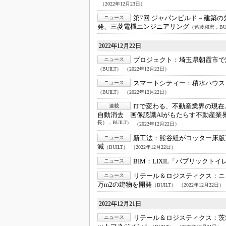
（2022年12月23日）
第7回 ジャパンビルド－建築
ニュース
発、三菱電機エンジニアリング
（遠藤和宏，BU
2022年12月22日
プロジェクト：
埼玉県朝霞市で
ニュース
（BUILT）
（2022年12月22日）
スマートシティー：
積水ハウス
ニュース
（BUILT）
（2022年12月22日）
ITで変わる、不動産業界の現在
連載
自動消去 画像認識AIがもたらす不動産業
長），BUILT）
（2022年12月22日）
新工法：
熊谷組がコッター床版
ニュース
減
（BUILT）
（2022年12月22日）
BIM：
LIXIL「パブリックト
ニュース
リテール＆ロジスティクス：
ニ
ニュース
万m2の建物を開発
（BUILT）
（2022年12月22日）
2022年12月21日
リテール＆ロジスティクス：
茨
ニュース