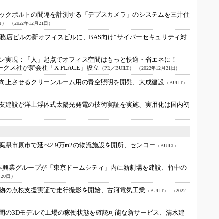
ックボルトの間隔を計測する「デプスカメラ」のシステムを三井住
LT）
（2022年12月21日）
工務店ビルの新オフィスビルに、BAS向け“サイバーセキュリティ対
ン実現：
「人」起点でオフィス空間はもっと快適・省エネに！
ークス社が新会社「X PLACE」設立
（PR／BUILT）
（2022年12月21日）
向上させるクリーンルーム用の青空照明を開発、大成建設
（BUILT）
友建設が洋上浮体式太陽光発電の技術実証を実施、実用化は国内初
葉県市原市で延べ2.9万m2の物流施設を開所、センコー
（BUILT）
本興業グループが「東京ドームシティ」内に新劇場を建設、竹中の
月20日）
物の点検支援実証で走行撮影を開始、古河電気工業
（BUILT）
（2022
間の3Dモデルで工場の稼働状態を確認可能な新サービス、清水建