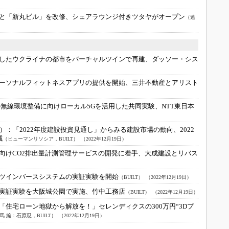
と「新丸ビル」を改修、シェアラウンジ付きツタヤがオープン
（遠
したウクライナの都市をバーチャルツインで再建、ダッソー・シス
ーソナルフィットネスアプリの提供を開始、三井不動産とアリスト
無線環境整備に向けローカル5Gを活用した共同実験、NTT東日本
6）：
「2022年度建設投資見通し」からみる建設市場の動向、2022
減
（ヒューマンリソシア，BUILT）
（2022年12月19日）
向けCO2排出量計測管理サービスの開発に着手、大成建設とリバス
ツインバースシステムの実証実験を開始
（BUILT）
（2022年12月19日）
実証実験を大阪城公園で実施、竹中工務店
（BUILT）
（2022年12月19日）
「住宅ローン地獄から解放を！」セレンディクスの300万円“3Dプ
馬 編：石原忍，BUILT）
（2022年12月19日）