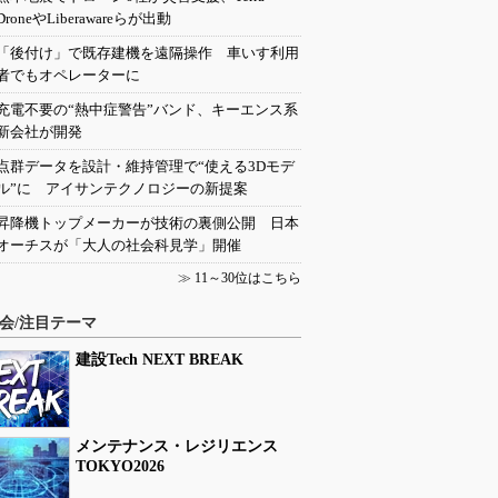
DroneやLiberawareらが出動
「後付け」で既存建機を遠隔操作 車いす利用
者でもオペレーターに
充電不要の“熱中症警告”バンド、キーエンス系
新会社が開発
点群データを設計・維持管理で“使える3Dモデ
ル”に アイサンテクノロジーの新提案
昇降機トップメーカーが技術の裏側公開 日本
オーチスが「大人の社会科見学」開催
≫
11～30位はこちら
会/注目テーマ
建設Tech NEXT BREAK
メンテナンス・レジリエンス
TOKYO2026