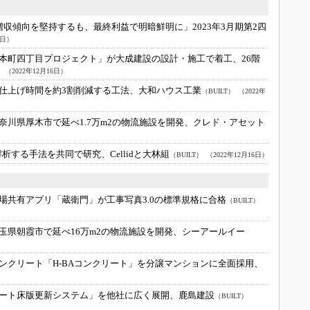
増収傾向を堅持するも、最終利益で明暗鮮明に」2023年3月期第2四
6日）
本町四丁目プロジェクト」が大成建設の設計・施工で着工、26階
）
（2022年12月16日）
仕上げ時間を約3割削減する工法、大和ハウス工業
（BUILT）
（2022年
奈川県厚木市で延べ1.7万m2の物流施設を開発、クレド・アセット
する手法を共同で研究、Cellidと大林組
（BUILT）
（2022年12月16日）
場共有アプリ「蔵衛門」が工事写真3.0の標準規格に合格
（BUILT）
玉県朝霞市で延べ16万m2の物流施設を開発、シーアールイー
ンクリート「H-BAコンクリート」を分譲マンションに全面採用、
ート床版更新システム」を他社に広く展開、鹿島建設
（BUILT）