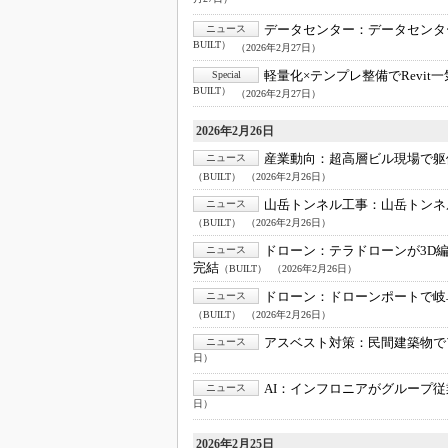
月27日）
データセンター：
データセンタ
ニュース
BUILT）
（2026年2月27日）
軽量化×テンプレ整備でRevit
Special
BUILT）
（2026年2月27日）
2026年2月26日
産業動向：
超高層ビル現場で躯体
ニュース
（BUILT）
（2026年2月26日）
山岳トンネル工事：
山岳トンネ
ニュース
（BUILT）
（2026年2月26日）
ドローン：
テラドローンが3D
ニュース
完結
（BUILT）
（2026年2月26日）
ドローン：
ドローンポートで岐
ニュース
（BUILT）
（2026年2月26日）
アスベスト対策：
民間建築物で
ニュース
日）
AI：
インフロニアがグループ従
ニュース
日）
2026年2月25日