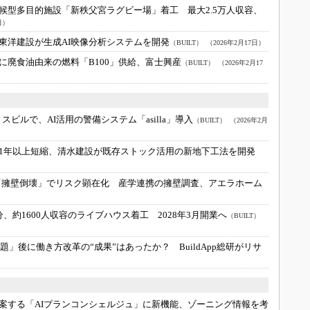
候型多目的施設「新秩父宮ラグビー場」着工 最大2.5万人収容、
日）
東洋建設が生成AI映像分析システムを開発
（BUILT）
（2026年2月17日）
に廃食油由来の燃料「B100」供給、富士興産
（BUILT）
（2026年2月17
スビルで、AI活用の警備システム「asilla」導入
（BUILT）
（2026年2月
1年以上短縮、清水建設が既存ストック活用の新地下工法を開発
「擁壁倒壊」でリスク顕在化 産学連携の擁壁調査、アエラホーム
、約1600人収容のライブハウス着工 2028年3月開業へ
（BUILT）
問題」後に働き方改革の“成果”はあったか？ BuildApp総研がリサ
提案する「AIプランコンシェルジュ」に新機能、ゾーニング情報を考