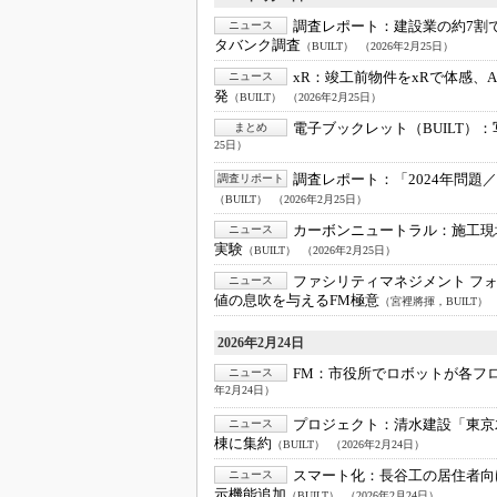
調査レポート：
建設業の約7割
ニュース
タバンク調査
（BUILT）
（2026年2月25日）
xR：
竣工前物件をxRで体感、Ap
ニュース
発
（BUILT）
（2026年2月25日）
電子ブックレット（BUILT）：
まとめ
25日）
調査レポート：
「2024年問
調査リポート
（BUILT）
（2026年2月25日）
カーボンニュートラル：
施工現
ニュース
実験
（BUILT）
（2026年2月25日）
ファシリティマネジメント フォー
ニュース
値の息吹を与えるFM極意
（宮裡將揮，BUILT）
2026年2月24日
FM：
市役所でロボットが各フ
ニュース
年2月24日）
プロジェクト：
清水建設「東京
ニュース
棟に集約
（BUILT）
（2026年2月24日）
スマート化：
長谷工の居住者向
ニュース
示機能追加
（BUILT）
（2026年2月24日）