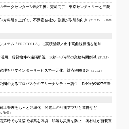
のデータセンター2棟竣工後に売却完了、東京センチュリーと三菱
仲介料引き上げで、不動産会社の8割超が取引前向き
（BUILT）
（2026
システム「PROCOLLA」に実績登録／出来高曲線機能を追加
ラを活用、賃貸物件を遠隔監視 1棟年48時間の業務時間削減
（BUILT）
管理をリマインダーサービスで一元化、対応率90％超
（BUILT）
公園のあるプロバスケのアリーナシティー誕生、DeNAが2027年着
施工管理をもっと効率化 関電工の計測アプリと連携など
年2月9日）
崩落時でも遠隔で爆薬を装填、肌落ち災害を防止 奥村組が新装置