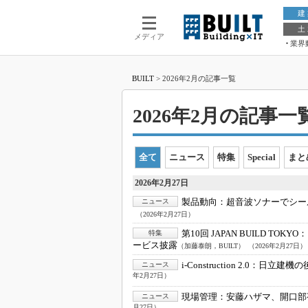
建
土
メディア
業界
BUILT
>
2026年2月の記事一覧
2026年2月の記事一覧 
全て
ニュース
特集
Special
まと
2026年2月27日
製品動向：
超音波ソナーでシー
ニュース
（2026年2月27日）
第10回 JAPAN BUILD TOKYO：
特集
ービス披露
（加藤泰朗，BUILT）
（2026年2月27日）
i-Construction 2.0：
日立建機の
ニュース
年2月27日）
現場管理：
安藤ハザマ、開口部
ニュース