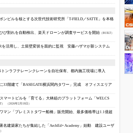
ンビルを核とする次世代技術研究所「T-FIELD／SATTE」を本格
のひび割れを自動検出、楽天ドローンが調査サービスを開始
（BUILT）
DARを活用し、土留壁変状を面的に監視 安藤ハザマが新システム
5トンラフテレーンクレーンを自社保有、都内施工現場に導入
に33階建て「BASEGATE横浜関内タワー」完成 オフィスエリア
スマートビルを「育てる」大林組のプラットフォーム「WELCS
T）
（2026年2月19日）
ワマン「プレミストタワー船橋」販売開始、最多価格帯は1.1億超
著名建築家たちが集結した「ArchEd+ Academy」始動 建設ユーザ
日）