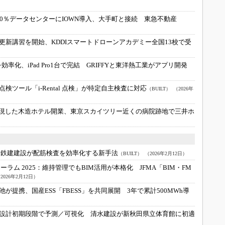
00％データセンターにIOWN導入、大手町と接続 東急不動産
更新講習を開始、KDDIスマートドローンアカデミー全国13校で受
率化、iPad Pro1台で完結 GRIFFYと東洋熱工業がアプリ開発
検ツール「i-Rental 点検」が特定自主検査に対応
（BUILT）
（2026年
再現した木造ホテル開業、東京スカイツリー近くの病院跡地で三井ホ
、鉄建建設が配筋検査を効率化する新手法
（BUILT）
（2026年2月12日）
ラム 2025：
維持管理でもBIM活用が本格化 JFMA「BIM・FM
2026年2月12日）
が提携、国産ESS「FBESS」を共同展開 3年で累計500MWh導
設計初期段階で予測／可視化 清水建設が新秋田県立体育館に初適