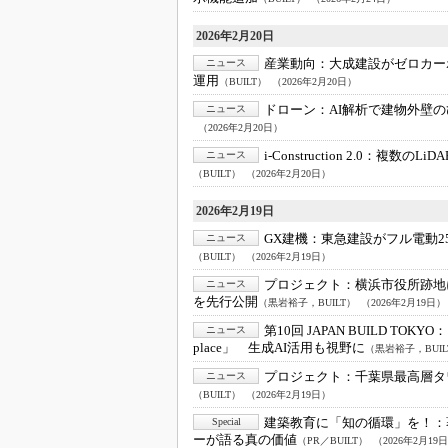
2026年2月20日
産業動向：
大成建設がゼロカーボ
ニュース
運用
（BUILT）
（2026年2月20日）
ドローン：
AI解析で建物外壁
ニュース
（2026年2月20日）
i-Construction 2.0：
複数のLi
ニュース
（BUILT）
（2026年2月20日）
2026年2月19日
GX建機：
東急建設がフル電動2
ニュース
（BUILT）
（2026年2月19日）
プロジェクト：
横浜市役所跡地
ニュース
を先行公開
（黒岩裕子，BUILT）
（2026年2月19日）
第10回 JAPAN BUILD TOKYO：
ニュース
place」 生成AI活用も視野に
（黒岩裕子，BUIL
プロジェクト：
千葉県最高層タ
ニュース
（BUILT）
（2026年2月19日）
建築教育に「知の循環」を！：
Special
ーが語る真の価値
（PR／BUILT）
（2026年2月19