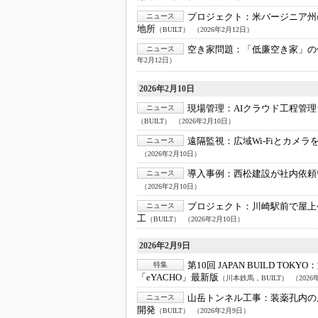
プロジェクト：
米バージニア州
ニュース
地所
（BUILT）
（2026年2月12日）
空き家問題：
「低廉空き家」の
ニュース
年2月12日）
2026年2月10日
現場管理：
AIクラウド工程管理
ニュース
（BUILT）
（2026年2月10日）
遠隔監視：
広域Wi-Fiとカメ
ニュース
（2026年2月10日）
導入事例：
西松建設が社内依頼
ニュース
（2026年2月10日）
プロジェクト：
川崎駅前で屋上
ニュース
工
（BUILT）
（2026年2月10日）
2026年2月9日
第10回 JAPAN BUILD TOKYO：
特集
「eYACHO」最新版
（川本鉄馬，BUILT）
（2026
山岳トンネル工事：
装薬孔内の
ニュース
開発
（BUILT）
（2026年2月9日）