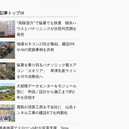
記事トップ10
“高除湿力”で猛暑でも快適 積水ハ
ウスとパナソニックが次世代空調を
発売
地場ゼネコン22社が集結、建設DX
やAIの実践事例を共有
猛暑を乗り切るパナソニック製エア
コン「エオリア」 草津生産ライン
を50％自動化へ
大規模データセンターをモジュール
型に 申請／設計から施工まで約2
年を目指す
鹿島が演算工房を子会社に 山岳ト
ンネル工事の建設ICTを内製化
熊本地震でドローン6社が災害支援、Terra