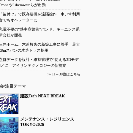
DroneやLiberawareらが出動
「後付け」で既存建機を遠隔操作 車いす利用
者でもオペレーターに
充電不要の“熱中症警告”バンド、キーエンス系
新会社が開発
三井ホーム、木造校舎の新築工事に着手 最大
28mスパンの木造トラス採用
点群データを設計・維持管理で“使える3Dモデ
ル”に アイサンテクノロジーの新提案
≫
11～30位はこちら
会/注目テーマ
建設Tech NEXT BREAK
メンテナンス・レジリエンス
TOKYO2026