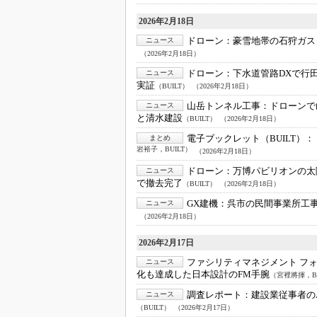
2026年2月18日
ドローン：
豪雪地帯の石狩ガス
ニュース
（2026年2月18日）
ドローン：
下水道管路DXで行
ニュース
実証
（BUILT）
（2026年2月18日）
山岳トンネル工事：
ドローンで山
ニュース
と清水建設
（BUILT）
（2026年2月18日）
電子ブックレット（BUILT）：
まとめ
岩裕子，BUILT）
（2026年2月18日）
ドローン：
万博パビリオンの太陽
ニュース
で撤去完了
（BUILT）
（2026年2月18日）
GX建機：
呉市の民間事業所工
ニュース
（2026年2月18日）
2026年2月17日
ファシリティマネジメント フォー
ニュース
化も達成した日本設計のFM手腕
（宮裡將揮，BU
調査レポート：
建設業従事者の
ニュース
（BUILT）
（2026年2月17日）