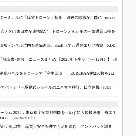
ターミナルに「除雪ドローン」採用 遠隔の除雪が可能に
（BUILT）
田市とNTT東日本が連携協定 ドローンとAI活用の一気通貫点検を
岳トンネル坑内を遠隔巡回、Starlinkでau通信エリア構築 KDDI
「脱炭素×建設」ニュースまとめ 【2025年下半期（7～12月）】
（黒
光パネルをドローンで「空中回収」、EUREKAが約250枚を2日
事でバッテリー駆動式ショベルのエネマネ検証、日立建機
（BUILT）
ラム 2025：
東京都庁が首都機能を止めずに大規模改修 省エネ
ILT）
（2026年2月17日）
AI活用は3割、品質／安全管理でも活用進む アンドパッド調査