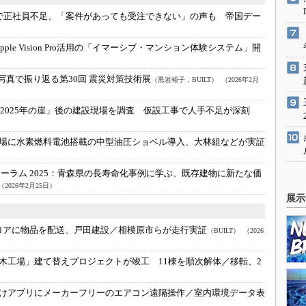
で正社員不足、「案件があっても受注できない」の声も 帝国デー
ple Vision Pro活用の「イマーシブ・マンション体験システム」開
写真で振り返る第30回 震災対策技術展
（黒岩裕子，BUILT）
（2026年2月
題／2025年の崖」後の建設現場を調査 仮設工事で人手不足が深刻
場に水素燃料電池搭載の中型油圧ショベル導入、大林組などが実証
ラム 2025：
青森県の長寿命化事例に学ぶ、既存建物に新たな価
（2026年2月25日）
展示
ロアに物品を配送、戸田建設／相模原市らが走行実証
（BUILT）
（2026
木工場」建て替えプロジェクトが竣工 11棟を順次解体／移転、2
けアプリにメーカーフリーのエアコン遠隔操作／室内環境データ表