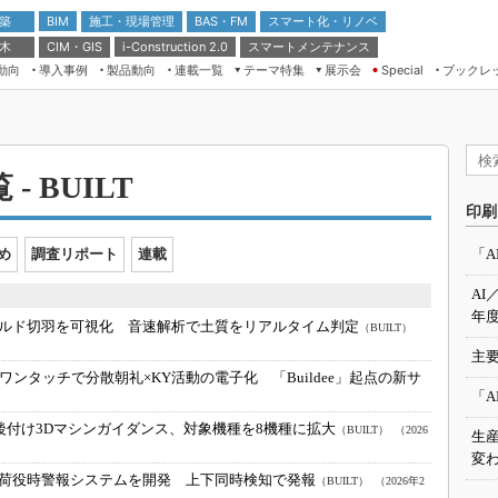
 築
施工・現場管理
BAS・FM
スマート化・リノベ
BIM
 木
CIM・GIS
スマートメンテナンス
i-Construction 2.0
動向
導入事例
製品動向
連載一覧
テーマ特集
展示会
ブックレ
Special
建設Tech NEXT BREAK
メンテナンス・レジリエンス
TOKYO2026
ドローンがもたらす建設業界の“ゲー
第8回 国際 建設・測量展
ムチェンジ” Ver.2.0
（CSPI2026）
- BUILT
脱3Kから新3Kへ導く建設×IT
第10回 JAPAN BUILD TOKYO－建
印刷
築・土木・不動産の先端技術展－
“Society5.0”時代のスマートビル
Japan Drone 2023
VR／ARが描くモノづくりのミライ
め
調査リポート
連載
「A
メンテナンス・レジリエンスOSAKA
AI
2020
年度
ルド切羽を可視化 音速解析で土質をリアルタイム判定
（BUILT）
日本 ものづくりワールド 2020
主要
メンテナンス・レジリエンスTOKYO
ワンタッチで分散朝礼×KY活動の電子化 「Buildee」起点の新サ
2019
「A
IGAS2018
後付け3Dマシンガイダンス、対象機種を8機種に拡大
（BUILT）
（2026
生
変わ
荷役時警報システムを開発 上下同時検知で発報
（BUILT）
（2026年2