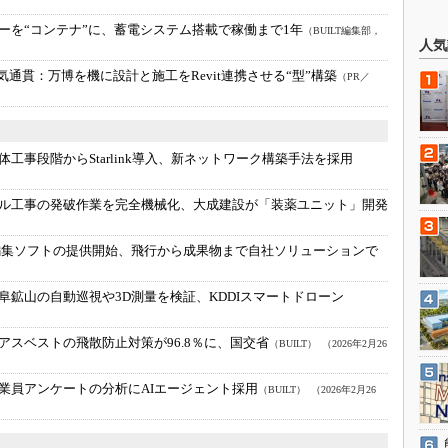
ーを“コンテナ”に、蓄電システム搭載で稼働まで1年
（BUILT編集部，
人気
一気通貫：
万博を機に設計と施工をRevit連携させる“型”構築
（PR／
工事段階からStarlink導入、新ネットワーク構築手法を採用
ル工事の発破作業を完全機械化、大成建設が「装薬ユニット」開発
編集ソフトの提供開始、飛行から成果物まで自社ソリューションで
阜鉱山の自動巡視や3D測量を検証、KDDIスマートドローン
アスベストの飛散防止対策が96.8％に、国交省
（BUILT）
（2026年2月26
業員アンケートの分析にAIエージェント採用
（BUILT）
（2026年2月26