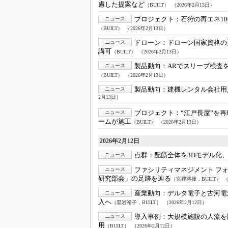
慮した提案など
（BUILT）
（2026年2月13日）
プロジェクト：
石狩の再エネ1
ニュース
（BUILT）
（2026年2月13日）
ドローン：
ドローン国家資格の
ニュース
講可
（BUILT）
（2026年2月13日）
製品動向：
ARでスリーブ検査を効
ニュース
（BUILT）
（2026年2月13日）
製品動向：
建機レンタル会社用点
ニュース
2月13日）
プロジェクト：
“江戸長屋”を
ニュース
ームが施工
（BUILT）
（2026年2月13日）
2026年2月12日
点群：
配筋全体を3Dモデル化
ニュース
ファシリティマネジメント フォー
ニュース
研究部会」の足跡を辿る
（宮裡將揮，BUILT）
（
産業動向：
デルタ電子と古河電池
ニュース
入へ
（黒岩裕子，BUILT）
（2026年2月12日）
導入事例：
大規模施設の人流を
ニュース
用
（BUILT）
（2026年2月12日）