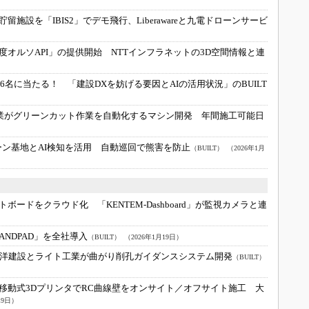
施設を「IBIS2」でデモ飛行、Liberawareと九電ドローンサービ
度オルソAPI」の提供開始 NTTインフラネットの3D空間情報と連
が6名に当たる！ 「建設DXを妨げる要因とAIの活用状況」のBUILT
）
業がグリーンカット作業を自動化するマシン開発 年間施工可能日
ローン基地とAI検知を活用 自動巡回で熊害を防止
（BUILT）
（2026年1月
ボードをクラウド化 「KENTEM-Dashboard」が監視カメラと連
NDPAD」を全社導入
（BUILT）
（2026年1月19日）
 五洋建設とライト工業が曲がり削孔ガイダンスシステム開発
（BUILT）
移動式3DプリンタでRC曲線壁をオンサイト／オフサイト施工 大
19日）