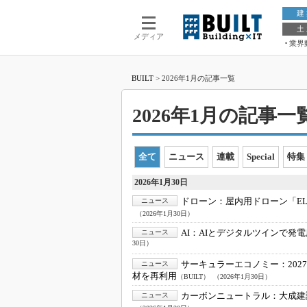
建
土
メディア
業界
BUILT
>
2026年1月の記事一覧
2026年1月の記事一覧 
全て
ニュース
連載
Special
特集
2026年1月30日
ドローン：
屋内用ドローン「EL
ニュース
（2026年1月30日）
AI：
AIとデジタルツインで発
ニュース
30日）
サーキュラーエコノミー：
20
ニュース
材を再利用
（BUILT）
（2026年1月30日）
カーボンニュートラル：
大成建
ニュース