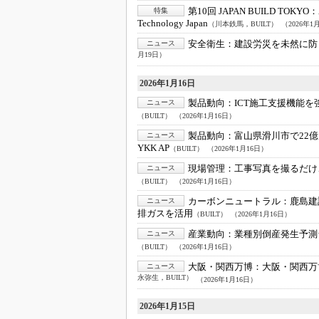
第10回 JAPAN BUILD TOKYO：
特集
Technology Japan
（川本鉄馬，BUILT）
（2026年1
安全衛生：
建設労災を未然に防ぐ
ニュース
月19日）
2026年1月16日
製品動向：
ICT施工支援機能
ニュース
（BUILT）
（2026年1月16日）
製品動向：
富山県滑川市で22
ニュース
YKK AP
（BUILT）
（2026年1月16日）
現場管理：
工事写真を撮るだけ
ニュース
（BUILT）
（2026年1月16日）
カーボンニュートラル：
鹿島建
ニュース
排ガスを活用
（BUILT）
（2026年1月16日）
産業動向：
業種別倒産発生予測
ニュース
（BUILT）
（2026年1月16日）
大阪・関西万博：
大阪・関西万
ニュース
永弥生，BUILT）
（2026年1月16日）
2026年1月15日