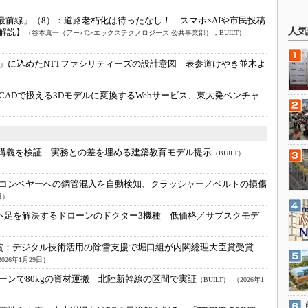
最前線」（8）：
道路老朽化は待ったなし！ スマホ×AIや市民投稿
人気
解説】
（谷本真一（アーバンエックステクノロジーズ 公共事業部），BUILT）
」に込めたNTTファシリティーズの設計意図 表参道けやき並木よ
CADで扱える3Dモデルに変換するWebサービス、東大発ベンチャ
設計講義を検証 実務との差を埋める建築教育モデル提示
（BUILT）
コンベヤーへの鋼管混入を自動検知、クラッシャー／ベルトの損傷
日）
人不足を解決するドローンのドクター3機種 低価格／サブスクモデ
賞：
デジタル技術活用の除雪支援で堀口組が内閣総理大臣賞受賞
2026年1月29日）
ーンで80kgの資材運搬 北陸新幹線の区間で実証
（BUILT）
（2026年1