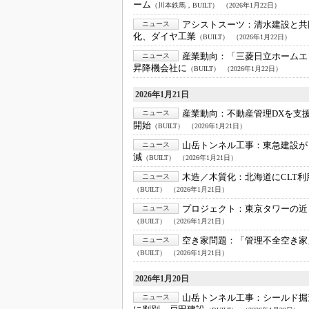
ーム
（川本鉄馬，BUILT）
（2026年1月22日）
アシストスーツ：
清水建設と共
ニュース
化、ダイヤ工業
（BUILT）
（2026年1月22日）
産業動向：
「三菱日立ホームエ
ニュース
昇降機会社に
（BUILT）
（2026年1月22日）
2026年1月21日
産業動向：
不動産管理DXを支
ニュース
開始
（BUILT）
（2026年1月21日）
山岳トンネル工事：
東急建設が
ニュース
減
（BUILT）
（2026年1月21日）
木造／木質化：
北海道にCLT
ニュース
（BUILT）
（2026年1月21日）
プロジェクト：
東京タワーの近
ニュース
（BUILT）
（2026年1月21日）
空き家問題：
「管理不全空き家
ニュース
（BUILT）
（2026年1月21日）
2026年1月20日
山岳トンネル工事：
シールド掘
ニュース