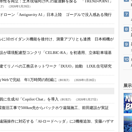
帯性を両立：
土木現場向けPCの最適解を探る 「TREND-POINT」
LT）
（2026年1月29日）
のドローン「Antigravity A1」日本上陸 ゴーグルで没入感ある飛行
ルに3Dガイダンス機能を後付け、測量アプリとも連携 日本精機が
設が環境配慮型コンクリ「CELBIC-RA」を初適用、立体駐車場基
建てリノベの工務店ネットワーク「DUUO」始動 LIXIL住宅研究
をWebで完結 年1万時間の削減に
（BUILT）
（2026年1月28日）
展示
成AI「Copilot Chat」を導入
（BUILT）
（2026年1月27日）
震復旧工事で500km先からバックホウ遠隔施工、前田建設が実証
遠隔操作に対応する「AI-ロードヘッダ」に2機種追加、安藤ハザマ