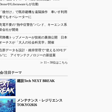
DroneやLiberawareらが出動
「後付け」で既存建機を遠隔操作 車いす利用
者でもオペレーターに
充電不要の“熱中症警告”バンド、キーエンス系
新会社が開発
昇降機トップメーカーが技術の裏側公開 日本
オーチスが「大人の社会科見学」開催
点群データを設計・維持管理で“使える3Dモデ
ル”に アイサンテクノロジーの新提案
≫
11～30位はこちら
会/注目テーマ
建設Tech NEXT BREAK
メンテナンス・レジリエンス
TOKYO2026