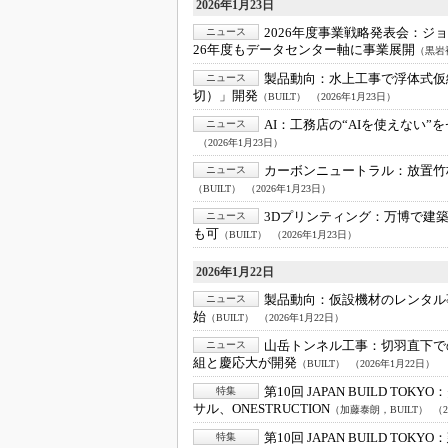
2026年1月23日
2026年度事業戦略発表会：
ジ
ニュース
26年度もデータセンター軸に事業展開
（黒岩裕
製品動向：
水上工事で浮体式仮締切
ニュース
切）」開発
（BUILT）
（2026年1月23日）
AI：
工務店の“AIを使えない”
ニュース
（2026年1月23日）
カーボンニュートラル：
放置竹
ニュース
（BUILT）
（2026年1月23日）
3Dプリンティング：
万博で建築
ニュース
も可
（BUILT）
（2026年1月23日）
2026年1月22日
製品動向：
仮設機材のレンタル
ニュース
始
（BUILT）
（2026年1月22日）
山岳トンネル工事：
切羽直下で
ニュース
組と慶応大が開発
（BUILT）
（2026年1月22日）
第10回 JAPAN BUILD TOKYO：
特集
サル、ONESTRUCTION
（加藤泰朗，BUILT）
（2
第10回 JAPAN BUILD TOKYO：
特集