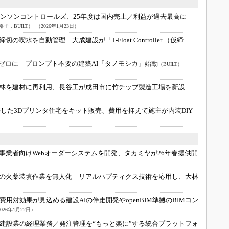
ョンソンコントロールズ、25年度は国内売上／利益が過去最高に
子，BUILT）
（2026年1月23日）
の喫水を自動管理 大成建設が「T-Float Controller （仮締
をゼロに プロンプト不要の建築AI「タノモシカ」始動
（BUILT）
林を建材に再利用、長谷工が成田市に竹チップ製造工場を新設
した3Dプリンタ住宅をキット販売、費用を抑えて施主が内装DIY
事業者向けWebオーダーシステムを開発、タカミヤが26年春提供開
の火薬装填作業を無人化 リアルハプティクス技術を応用し、大林
費用対効果が見込める建設AIの伴走開発やopenBIM準拠のBIMコン
026年1月22日）
建設業の経理業務／発注管理を“もっと楽に”する統合プラットフォ