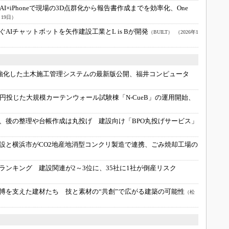
AI×iPhoneで現場の3D点群化から報告書作成までを効率化、One
月19日）
AIチャットボットを矢作建設工業とL is Bが開発
（BUILT）
（2026年1
を強化した土木施工管理システムの最新版公開、福井コンピュータ
億円投じた大規模カーテンウォール試験棟「N-CueB」の運用開始、
、後の整理や台帳作成は丸投げ 建設向け「BPO丸投げサービス」
設と横浜市がCO2地産地消型コンクリ製造で連携、ごみ焼却工場の
ランキング 建設関連が2～3位に、35社に1社が倒産リスク
博を支えた建材たち 技と素材の“共創”で広がる建築の可能性
（松