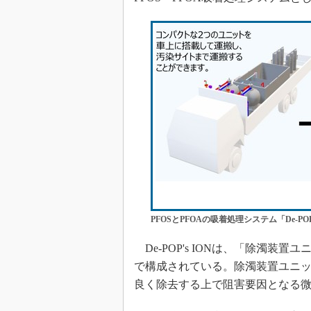
PFOSとPFOAの吸着処理システム「De-POP'
De-POP's IONは、「除濁装
で構成されている。除濁装置ユニット
良く除去する上で阻害要因となる