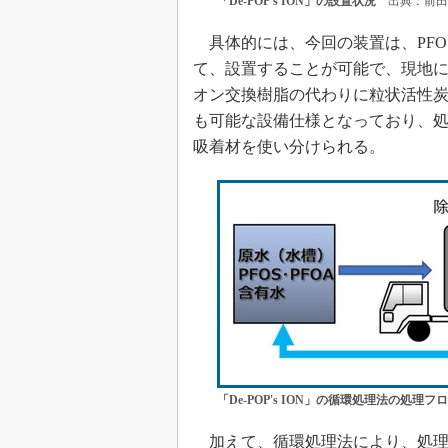
「De-POP's ION」の設置状況
出典：前田
具体的には、今回の装置は、PFO
て、設置することが可能で、現地にて
オン交換樹脂の代わりに粒状活性
も可能な設備仕様となっており、
吸着材を使い分けられる。
「De-POP's ION」の循環処理法の処理フ
加えて、循環処理法により、処理