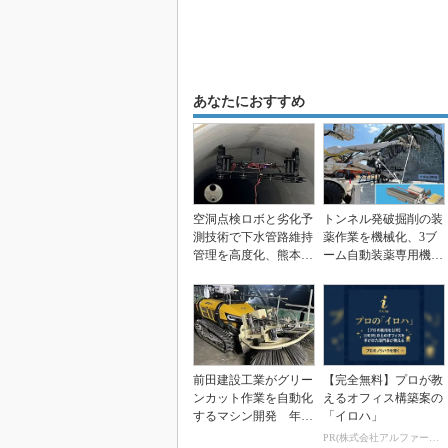
あなたにおすすめ
空洞点検ロボと劣化予
トンネル発破掘削の装
測技術で下水管路維持
薬作業を機械化、3ブ
管理を高度化、熊本市
ーム自動装薬専用機開
で実証中
発 前田建設工業
前田建設工業がグリー
【完全無料】プロが教
ンカット作業を自動化
えるオフィス構築案の
するマシン開発 年間
「イロハ」
施工可能日数が1.3...
PR(株式会社アルファーテクノ)