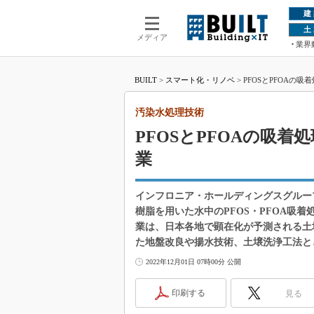
建
土
メディア
業界
BUILT
>
スマート化・リノベ
>
PFOSとPFOA
汚染水処理技術
PFOSとPFOAの吸
業
インフロニア・ホールディングスグルー
樹脂を用いた水中のPFOS・PFOA吸着処
業は、日本各地で顕在化が予測される土
た地盤改良や揚水技術、土壌洗浄工法とともに
2022年12月01日 07時00分 公開
印刷する
見る