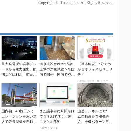
Copyright © ITmedia, Inc. All Rights Reserved.
風力発電所の廃棄ブレ
清水建設がPFAS汚染
【基本解説】5分でわ
ードから電力創出、照
土壌の浄化試験を米国
かるオフィスセキュリ
明などに利用 前田建
内で開始 国内で泡消
ティ
設工業などが実証
火剤が散布された施...
PR(株式会社アルファーテクノ)
国内初、4D施工シミ
まだ議事録に時間かけ
山岳トンネルに3ブー
ュレーションを用い無
てる？AIで速く正確
ム自動装薬専用機導
人で鉄骨架構を自動組
にまとめる術
入、発破パターン自動
み立てに成功
生成と連携し実証施工
PR(カイタヨ)