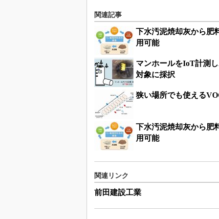
関連記事
下水汚泥焼却灰から肥
用可能
マンホールをIoT計測
対象に採択
狭い場所でも使えるVO
下水汚泥焼却灰から肥
用可能
関連リンク
前田建設工業