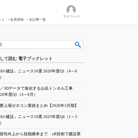
マイページ
ット
会員登録
全記事一覧
して読む 電子ブックレット
AI×建設」ニュース10選 2026年度Q1（4～6
）
I／3Dデータで進化する山岳トンネル工事
026年度Q1（4～6月）
要上場ゼネコン業績まとめ【2026年3月期】
AI×建設」ニュース10選 2025年度Q4（1～3
）
産性向上から技能継承まで xR技術で建設業