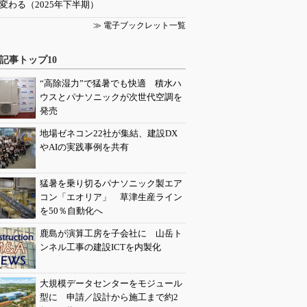
変わる（2025年下半期）
≫ 電子ブックレット一覧
記事トップ10
“高除湿力”で猛暑でも快適 積水ハ
ウスとパナソニックが次世代空調を
発売
地場ゼネコン22社が集結、建設DX
やAIの実践事例を共有
猛暑を乗り切るパナソニック製エア
コン「エオリア」 草津生産ライン
を50％自動化へ
鹿島が演算工房を子会社に 山岳ト
ンネル工事の建設ICTを内製化
大規模データセンターをモジュール
型に 申請／設計から施工まで約2