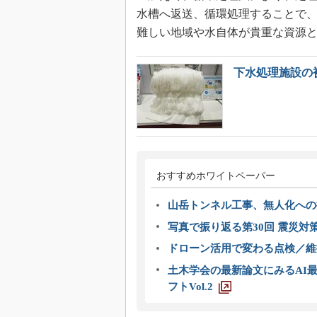
水槽へ返送、循環処理することで、水
難しい地域や水自体が貴重な資源
下水処理施設の
おすすめホワイトペーパー
山岳トンネル工事、無人化への挑
写真で振り返る第30回 震災対
ドローン活用で変わる点検／維持
土木学会の最新論文にみるAI最
フトVol.2