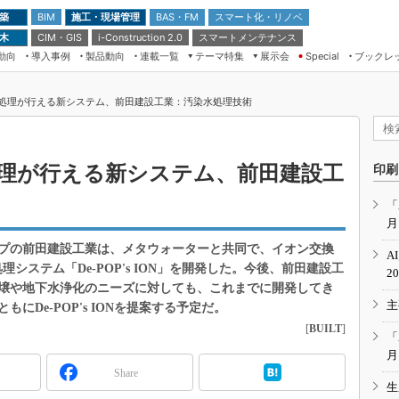
 築
施工・現場管理
BAS・FM
スマート化・リノベ
BIM
 木
CIM・GIS
スマートメンテナンス
i-Construction 2.0
動向
導入事例
製品動向
連載一覧
テーマ特集
展示会
ブックレ
Special
建設Tech NEXT BREAK
メンテナンス・レジリエンス
TOKYO2026
の吸着処理が行える新システム、前田建設工業：汚染水処理技術
ドローンがもたらす建設業界の“ゲー
第8回 国際 建設・測量展
ムチェンジ” Ver.2.0
（CSPI2026）
脱3Kから新3Kへ導く建設×IT
第10回 JAPAN BUILD TOKYO－建
着処理が行える新システム、前田建設工
印刷
築・土木・不動産の先端技術展－
“Society5.0”時代のスマートビル
Japan Drone 2023
VR／ARが描くモノづくりのミライ
「
月
メンテナンス・レジリエンスOSAKA
2020
プの前田建設工業は、メタウォーターと共同で、イオン交換
A
日本 ものづくりワールド 2020
理システム「De-POP's ION」を開発した。今後、前田建設工
2
壌や地下水浄化のニーズに対しても、これまでに開発してき
メンテナンス・レジリエンスTOKYO
主
2019
De-POP's IONを提案する予定だ。
[
BUILT
]
IGAS2018
「
月
Share
生