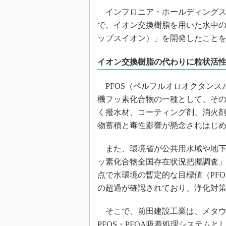
インフロニア・ホールディングス
で、イオン交換樹脂を用いた水中のPFO
ップスイオン）」を開発したことを20
イオン交換樹脂の代わりに粒状活
PFOS（ペルフルオロオクタンス
機フッ素化合物の一種として、そ
く撥水材、コーティング剤、消火
物蓄積と毒性影響が懸念されはじ
また、環境省が公共用水域や地下
ッ素化合物全国存在状況把握調査」で
点で水環境の暫定的な目標値（PFO
の超過が確認されており、浄化対
そこで、前田建設工業は、メタウ
PFOS・PFOA吸着処理システムとして