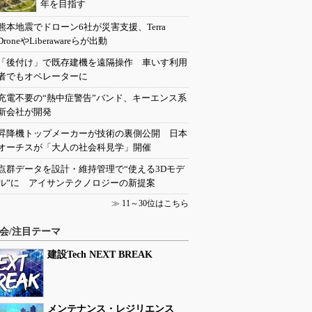
年を目指す
熊本地震でドローン6社が災害支援、Terra
DroneやLiberawareらが出動
「後付け」で既存建機を遠隔操作 車いす利用
者でもオペレーターに
充電不要の“熱中症警告”バンド、キーエンス系
新会社が開発
昇降機トップメーカーが技術の裏側公開 日本
オーチスが「大人の社会科見学」開催
点群データを設計・維持管理で“使える3Dモデ
ル”に アイサンテクノロジーの新提案
≫
11～30位はこちら
会/注目テーマ
建設Tech NEXT BREAK
メンテナンス・レジリエンス