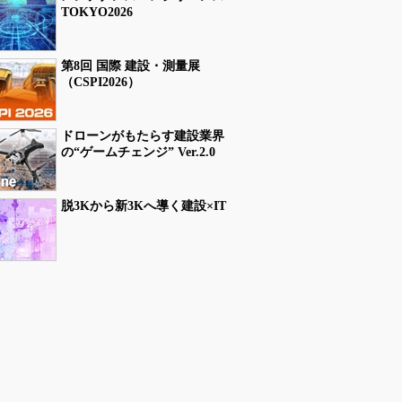
TOKYO2026
第8回 国際 建設・測量展
（CSPI2026）
ドローンがもたらす建設業界
の“ゲームチェンジ” Ver.2.0
脱3Kから新3Kへ導く建設×IT