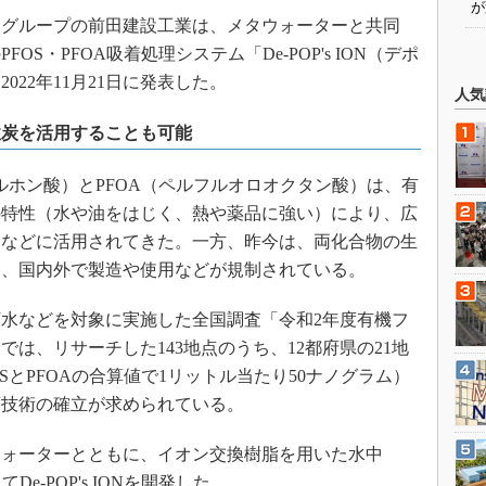
が
グループの前田建設工業は、メタウォーターと共同
S・PFOA吸着処理システム「De-POP's ION（デポ
22年11月21日に発表した。
人気
性炭を活用することも可能
ルホン酸）とPFOA（ペルフルオロオクタン酸）は、有
の特性（水や油をはじく、熱や薬品に強い）により、広
剤などに活用されてきた。一方、昨今は、両化合物の生
め、国内外で製造や使用などが規制されている。
水などを対象に実施した全国調査「令和2年度有機フ
は、リサーチした143地点のうち、12都府県の21地
SとPFOAの合算値で1リットル当たり50ナノグラム）
策技術の確立が求められている。
ォーターとともに、イオン交換樹脂を用いた水中
De-POP's IONを開発した。