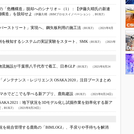
界の「危機構造」脱却へのシナリオ～（1）：
【伊藤久晴氏の新連
機構造」を脱却せよ
（伊藤久晴（BIMプロセスイノベーション），BUILT）
バーストリート」実現へ、鋼矢板利用の施工法
（BUILT）
（2021年8月
倒を検知するシステムの実証実験をスタート、SMK
（BUILT）
（2021年
の物流施設が千葉県八千代市で着工、日本GLP
（BUILT）
（2021年8月24
「メンテナンス・レジリエンス OSAKA 2020」注目ブースまとめ
マホでどこでも学べる新アプリ、鹿島建設
（BUILT）
（2021年8月24日）
KA 2021：
地下状況を3Dモデル化し試掘作業を効率化する新ア
，BUILT）
（2021年8月24日）
況を統合管理する鹿島の「BIMLOGI」、手戻りや手待ちを解消