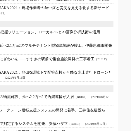
KA 2021：
現場作業者の熱中症と労災を見える化する新サービ
16日）
把握ソリューション、ローカル5GとAI画像分析技術を活用
延べ2.1万m2のマルチテナント型物流施設が竣工、伊藤忠都市開発
にぎわいを――すすきの駅前で複合施設開発の工事着工
（BUILT）
KA 2021：
非GPS環境下で配管点検が可能な水上走行ドローンと
）
（2021年8月13日）
の物流施設、延べ2.2万m2で西濃運輸が入居
（BUILT）
（2021年8月12
タワークレーン運転支援システムの開発に着手、三井住友建設ら
Iで判定するシステムを開発、安藤ハザマ
（BUILT）
（2021年8月12日）