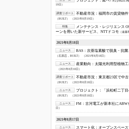
プロジェクト：
延べ7.8万m
19日）
不動産市況：
福岡市の賃貸物件
調査リポート
（BUILT）
（2021年8月19日）
メンテナンス・レジリエンス OSA
特集
ーンを用いた新サービス、NTTドコモ
（遠藤和
2021年8月18日
BAS：
次亜塩素酸で脱臭・抗菌
ニュース
（石原忍，BUILT）
（2021年8月18日）
産業動向：
太陽光利用型植物工
ニュース
（2021年8月18日）
不動産市況：
東京都23区で中
調査リポート
（BUILT）
（2021年8月18日）
プロジェクト：
「浜松町二丁目
ニュース
（BUILT）
（2021年8月18日）
FM：
古河電工が新本社にAB
ニュース
日）
2021年8月17日
スマート化：
オープンスペース
ニュース