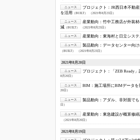
プロジェクト：
JR西日本不動
ニュース
を活用
（BUILT）
（2021年8月23日）
産業動向：
竹中工務店が外装材
ニュース
減
（BUILT）
（2021年8月23日）
産業動向：
東海村と日立システ
ニュース
製品動向：
データセンター向け
ニュース
（BUILT）
（2021年8月23日）
2021年8月20日
プロジェクト：
「ZEB Rea
ニュース
8月20日）
BIM：
施工場所にBIMデータ
ニュース
20日）
製品動向：
アダル、非対面でも
ニュース
日）
産業動向：
東急建設が概算修繕
ニュース
（2021年8月20日）
2021年8月19日
ニュース