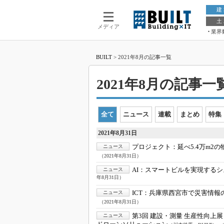
建
土
メディア
業界
BUILT
>
2021年8月の記事一覧
2021年8月の記事一覧 
全て
ニュース
連載
まとめ
特集
2021年8月31日
プロジェクト：
延べ5.4万m
ニュース
（2021年8月31日）
AI：
スマートビルを実現するシ
ニュース
年8月31日）
ICT：
兵庫県西宮市で災害情報
ニュース
（2021年8月31日）
第3回 建設・測量 生産性向上展
ニュース