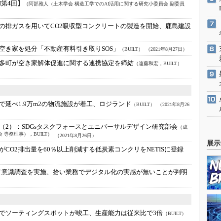
I第4回】
（阿部雅人（土木学会 構造工学でのAI活用に関する研究小委員会 副委員
の排ガスを用いてCO2吸収型コンクリートの製造を開始、鹿島建設
空き家を処分「不動産有料引き取りSOS」
（BUILT）
（2021年8月27日）
多町が空き家解体促進に関する連携協定を締結
（遠藤和宏，BUILT）
で延べ1.9万m2の物流施設が着工、ロジランド
（BUILT）
（2021年8月26
（2）：
SDGsタスクフォースとユニバーサルデザイン研究部会
（成
専務理事），BUILT）
（2021年8月26日）
展示
CO2排出量を60％以上削減する低炭素コンクリをNETISに登録
て意識調査を実施、拾い業務でデジタル化の実感が無いことが判明
でソーティングスポットが竣工、生産能力は従来比で3倍
（BUILT）