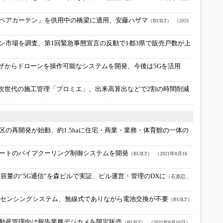
ペアカーテン」を供用中の橋梁に適用、安藤ハザマ
（BUILT）
（2021
ン市場を調査、第1回緊急事態宣言の反動で1都3県で販売戸数が上
ウザからドローンを操作可能なシステムを開発、今後は5Gを活用
た次世代の施工管理「プロミエ」、出来高算出などで2割の時間削減
区の再開発が始動、約1.5haに住宅・商業・業務・体育館の一体の
ートのパイプクーリング制御システムを開発
（BUILT）
（2021年8月16
容量の“5G通信”を森ビルで実証、ビル運営・管理のDXに
（石原忍，
環境センシングシステム、無線式でありながら電池交換が不要
（BUILT）
動産管理向け報告業務デジカメを限定販売
（BUILT）
（2021年8月16日）