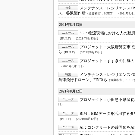
メンテナンス・レジリエンス OSA
特集
ス、谷沢製作所
（遠藤和宏，BUILT）
（2021年8月
2021年8月13日
5G：
物流現場における人の動態
ニュース
（BUILT）
（2021年8月13日）
プロジェクト：
大阪府箕面市で
ニュース
ら
（BUILT）
（2021年8月13日）
プロジェクト：
すすきのに昼の
ニュース
（2021年8月13日）
メンテナンス・レジリエンス OSA
特集
自律飛行ドローン、FINDiら
（遠藤和宏，BUILT
2021年8月12日
プロジェクト：
小田急不動産初
ニュース
日）
BIM：
BIMデータを活用する
ニュース
（BUILT）
（2021年8月12日）
AI：
コンクリートの締固めをA
ニュース