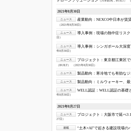
ドローンソリューション
（川本鉄馬，BUILT）
（
2021年8月30日
産業動向：
NEXCO中日本が賃
ニュース
（2021年8月30日）
導入事例：
現場の熱中症リスク
ニュース
日）
導入事例：
シンガポール大深度
ニュース
年8月30日）
プロジェクト：
東京都江東区で
ニュース
（BUILT）
（2021年8月30日）
製品動向：
寒冷地でも有効なジ
ニュース
製品動向：
ミルウォーキー、最
ニュース
WELL認証：
WELL認証の基
ニュース
年8月30日）
2021年8月27日
プロジェクト：
大阪市で延べ3.
ニュース
27日）
“土木×AI”で起きる建設現場
連載