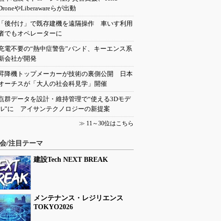
DroneやLiberawareらが出動
「後付け」で既存建機を遠隔操作 車いす利用
者でもオペレーターに
充電不要の“熱中症警告”バンド、キーエンス系
新会社が開発
昇降機トップメーカーが技術の裏側公開 日本
オーチスが「大人の社会科見学」開催
点群データを設計・維持管理で“使える3Dモデ
ル”に アイサンテクノロジーの新提案
≫
11～30位はこちら
会/注目テーマ
建設Tech NEXT BREAK
メンテナンス・レジリエンス
TOKYO2026