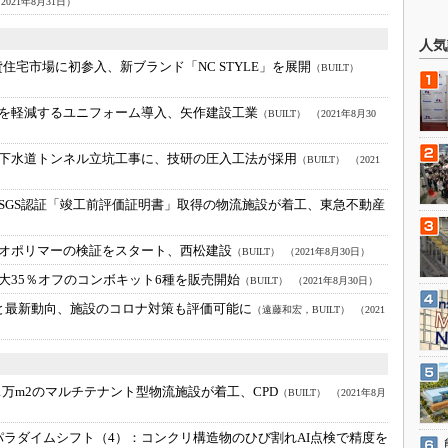
2021年8月31日）
人気
貸住宅市場に初参入、新ブランド「NC STYLE」を展開
（BUILT）
を軽減するユニフォーム導入、矢作建設工業
（BUILT）
（2021年8月30
下水道トンネル立坑工事に、技研の圧入工法が採用
（BUILT）
（2021
SGS認証「竣工前評価証明書」取得の物流施設が着工、東急不動産
オポリマーの検証をスタート、西松建設
（BUILT）
（2021年8月30日）
大35％オフのコンボキット6種を販売開始
（BUILT）
（2021年8月30日）
礎と最新動向、施設のコロナ対策も評価可能に
（遠藤和宏，BUILT）
（2021
1万m2のマルチテナント型物流施設が着工、CPD
（BUILT）
（2021年8月
のパラダイムシフト（4）：
コンクリ構造物のひび割れAI点検で精度を