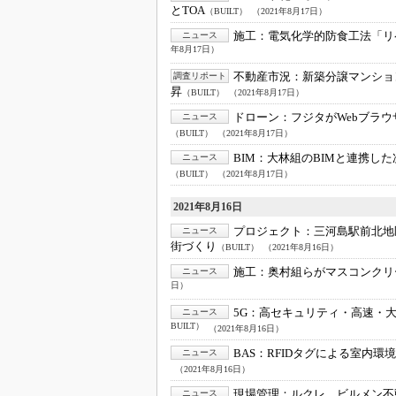
とTOA
（BUILT）
（2021年8月17日）
施工：
電気化学的防食工法「リ
ニュース
年8月17日）
不動産市況：
新築分譲マンショ
調査リポート
昇
（BUILT）
（2021年8月17日）
ドローン：
フジタがWebブラ
ニュース
（BUILT）
（2021年8月17日）
BIM：
大林組のBIMと連携し
ニュース
（BUILT）
（2021年8月17日）
2021年8月16日
プロジェクト：
三河島駅前北地
ニュース
街づくり
（BUILT）
（2021年8月16日）
施工：
奥村組らがマスコンクリ
ニュース
日）
5G：
高セキュリティ・高速・大
ニュース
BUILT）
（2021年8月16日）
BAS：
RFIDタグによる室内
ニュース
（2021年8月16日）
現場管理：
ルクレ、ビルメン不
ニュース