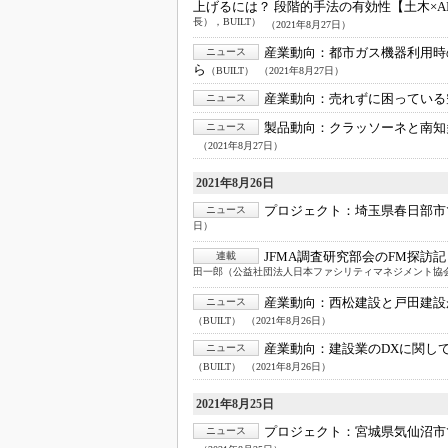
上げるには？ 段階的手法の有効性【土木×A
長），BUILT）
（2021年8月27日）
産業動向：
都市ガス機器利用時
ニュース
ら
（BUILT）
（2021年8月27日）
産業動向：
売れずに困っている
ニュース
製品動向：
クラッソーネと南知
ニュース
（2021年8月27日）
2021年8月26日
プロジェクト：
埼玉県春日部市
ニュース
日）
JFMA調査研究部会のFM探訪記
連載
田一郎（公益社団法人日本ファシリティマネジメント協会 
産業動向：
西松建設と戸田建設が
ニュース
（BUILT）
（2021年8月26日）
産業動向：
建設業のDXに関し
ニュース
（BUILT）
（2021年8月26日）
2021年8月25日
プロジェクト：
宮城県気仙沼市
ニュース