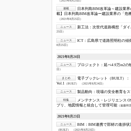
（2021年8月25日）
日本列島BIM改革論～建設業
連載
載】日本列島BIM改革論ー建設業界の「危
（2021年8月25日）
新工法：
次世代道路構想「ダイ
ニュース
25日）
ICT：
広島県で道路照明柱の傾
ニュース
8月25日）
2021年8月24日
プロジェクト：
延べ4.9万m2
ニュース
日）
電子ブックレット（BUILT）：
まとめ
Vol.1
（BUILT）
（2021年8月24日）
製品動向：
現場の安全教育をス
ニュース
メンテナンス・レジリエンス OSA
特集
プリ、地図情報と統合して管理可能
（遠藤和宏
2021年8月23日
BIM：
BIM連携で部材の進捗状
ニュース
（BUILT）
（2021年8月23日）