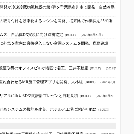
産開発が冷凍冷蔵物流施設の第1弾を千葉県市川市で開発、自然冷媒
の取り付けを効率化するマシンを開発、従来比で作業員を35％削
ムズ、自治体DX実現に向け連携協定
（BUILT）
（2021年8月23日）
に外気を室内に直接導入しない空調システムを開発、鹿島建設
dy」認証取得のオフィスビルが港区で着工、三井不動産
（BUILT）
（2021年
を重ね合わせるMR施工管理アプリを開発、大林組
（BUILT）
（2021年8月
リアルに近い3D空間設計プレゼンと自動見積
（BUILT）
（2021年8月20
計画システムの機能を改良、ホテルと工場に対応可能に
（BUILT）