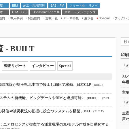
 築
施工・現場管理
BAS・FM
スマート化・リノベ
BIM
 木
CIM・GIS
スマートメンテナンス
i-Construction 2.0
動向
導入事例
製品動向
連載一覧
テーマ特集
展示会
ブックレ
Special
建設Tech NEXT BREAK
メンテナンス・レジリエンス
TOKYO2026
ドローンがもたらす建設業界の“ゲー
第8回 国際 建設・測量展
ムチェンジ” Ver.2.0
（CSPI2026）
- BUILT
脱3Kから新3Kへ導く建設×IT
第10回 JAPAN BUILD TOKYO－建
印刷
築・土木・不動産の先端技術展－
“Society5.0”時代のスマートビル
Japan Drone 2023
VR／ARが描くモノづくりのミライ
調査リポート
インタビュー
Special
「A
メンテナンス・レジリエンスOSAKA
AI
2020
年度
2の物流施設が埼玉県北本市で竣工し満床で稼働、日本GLP
（BUILT）
日本 ものづくりワールド 2020
主要
メンテナンス・レジリエンスTOKYO
ステムの新機能、ビッグデータやBIMと連携可能に
（BUILT）
（2021
2019
「A
IGAS2018
の発信や被災状況の把握に役立つシステムを構築、NEC
（BUILT）
生
変わ
：
エアロセンスが提案する測量現場の3Dモデル作成を自動化する