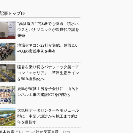
記事トップ10
“高除湿力”で猛暑でも快適 積水ハ
ウスとパナソニックが次世代空調を
発売
地場ゼネコン22社が集結、建設DX
やAIの実践事例を共有
猛暑を乗り切るパナソニック製エア
コン「エオリア」 草津生産ライン
を50％自動化へ
鹿島が演算工房を子会社に 山岳ト
ンネル工事の建設ICTを内製化
大規模データセンターをモジュール
型に 申請／設計から施工まで約2
年を目指す
熊本地震でドローン6社が災害支援、Terra