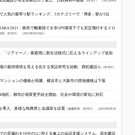
2の物流施設が埼玉県狭山市で着工、日鉄興和不動産
（BUILT）
（2021年8月
で人気の最寄り駅ランキング、3カテゴリーで「博多」駅が1位
KA 2021：
狭所で離着陸でき非GPS環境下でも安定飛行するドロ
宏，BUILT）
（2021年8月19日）
、「ジアイーノ」家庭用に新生活様式に応えるラインアップ追加
場の栽培環境を見える化する実証研究を始動、西松建設ら
（BUILT）
古マンションの価格が高騰、横浜市と大阪市の団地価格は下落
4地区」都市計画変更手続き開始、社会や環境の変化に対応
Wを導入、多様な執務席と会議室を設置
（遠藤和宏，BUILT）
（2021年8月18
での音漏れを10分の1に抑える傘上の会話支援システム、清水建設