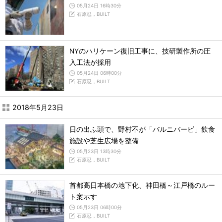
05月24日 16時30分
石原忍，BUILT
NYのハリケーン復旧工事に、技研製作所の圧
入工法が採用
05月24日 06時00分
石原忍，BUILT
2018年5月23日
日の出ふ頭で、野村不が「バルニバービ」飲食
施設や芝生広場を整備
05月23日 13時30分
石原忍，BUILT
首都高日本橋の地下化、神田橋～江戸橋のルー
ト案示す
05月23日 06時00分
石原忍，BUILT