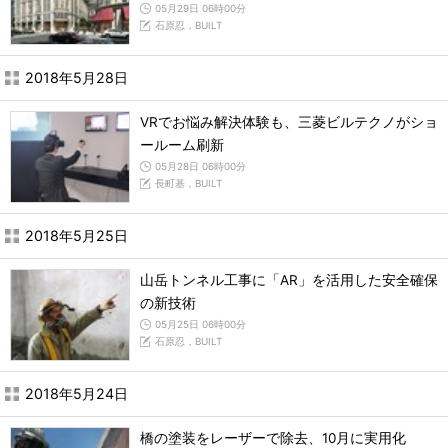
05月29日 06時00分
石原忍，BUILT
2018年5月28日
VRでお悩み解決体験も、三菱ビルテクノがショ
ールーム刷新
05月28日 06時00分
長町基，BUILT
2018年5月25日
山岳トンネル工事に「AR」を活用した安全確保
の新技術
05月25日 06時00分
石原忍，BUILT
2018年5月24日
橋の塗装をレーザーで除去、10月に実用化