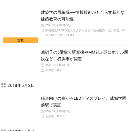
建築学の再編成──情報技術がもたらす新たな
建築教育の可能性
05月07日 07時00分
中村健太郎 NPO法人モクチン企画／企画協力：太田知也 NPO
法人bootopia，BUILT
連載
旭硝子の5階建て研究棟やMM21ふ頭にホテル新
設など、横浜市が認定
05月07日 06時00分
石原忍，BUILT
2018年5月2日
鉄道向けの曲がるLEDディスプレイ、成城学園
前駅で実証
05月02日 06時00分
石原忍，BUILT