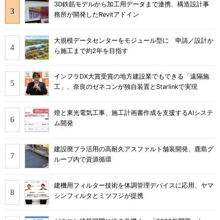
3D鉄筋モデルから加工用データまで連携、構造設計事
務所が開発したRevitアドイン
大規模データセンターをモジュール型に 申請／設計か
ら施工まで約2年を目指す
インフラDX大賞受賞の地方建設業でもできる「遠隔施
工」、奈良のゼネコンが独自装置とStarlinkで実現
燈と東光電気工事、施工計画書作成を支援するAIシステ
ム開発
建設廃プラ活用の高耐久アスファルト舗装開発、鹿島グ
ループ内で資源循環
建機用フィルター技術を体調管理デバイスに応用、ヤマ
シンフィルタとミツフジが提携