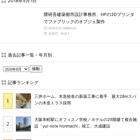
2018年5月1日
隈研吾建築都市設計事務所、HPの3Dプリンタ
でファブリックのオブジェ製作
05月01日 06時00分
石原忍，BUILT
過去記事一覧 - 年月別
移動
記事ランキング
三井ホーム、木造校舎の新築工事に着手 最大28mスパ
ンの木造トラス採用
大阪本町駅にオフィス／学校／ホテルの26階建て複合施
設「yui-note honmachi」竣工、大成建設