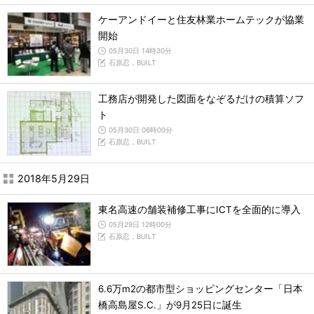
ケーアンドイーと住友林業ホームテックが協業
開始
05月30日 14時30分
石原忍，BUILT
工務店が開発した図面をなぞるだけの積算ソフ
ト
05月30日 06時00分
石原忍，BUILT
2018年5月29日
東名高速の舗装補修工事にICTを全面的に導入
05月29日 12時00分
石原忍，BUILT
6.6万m2の都市型ショッピングセンター「日本
橋高島屋S.C.」が9月25日に誕生