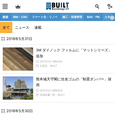
建築
BIM・CAD
スマート化・リノベ
施工・現場管理
BAS・FM
土木
全て
ニュース
連載
2018年5月の記事一覧 - BUILT
2018年5月31日
3M ダイノック フィルムに「マットシリーズ」
追加
05月31日 13時30分
石原忍，BUILT
熊本城天守閣に住友ゴムの「制震ダンパー」採
用
05月31日 06時00分
宮城谷慶一郎，BUILT
2018年5月30日