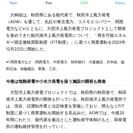
Share
Post
LINE
Hatena
大林組は、秋田県にある能代港で、秋田洋上風力発電
（AOW）を通じて、丸紅や東北電力、コスモエコパワー、関西
電力など
とともに、大型洋上風力発電プロジェクトとして開発
※1
を進めてきた能代港洋上風力発電所について、「再生可能エネル
ギー固定価格買取制度（FIT制度）」に基づく商業運転を2022年
12月22日に開始した。
※1 関西電力など：関西電力、中部電力、秋田銀行、大森建設、沢木組、協
和石油、加藤建設、寒風、三共。
今後は地熱発電や小水力発電を扱う施設の開発も推進
大型洋上風力発電プロジェクトでは、秋田県の秋田港で、秋田
港洋上風力発電所の開発も行っている。秋田港洋上風力発電所で
は、現在、試運転作業と法定検査を実施しており、間もなくFIT
制度に基づく商業運転を開始する見込みだ。AOWでは、今後20
年間にわたり、能代港を拠点とした運転保守体制のもと、両発電
所の運転維持管理を行っていく。