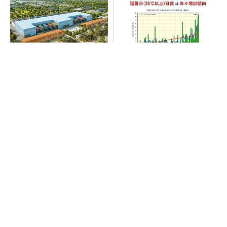
大規模データセンターをモジ
“高除湿力”で猛暑でも快適 積
ュール型に 申請／設計から
水ハウスとパナソニックが次
施工まで約2年を目指す
世代空調を発売
SNSアカウントを着実に成長。実はみんなココ
使ってます。
PR(Dreaw合同会社)
SNSアカウントを着実に成長。実はみんなココ
使ってます。
PR(Dreaw合同会社)
地場ゼネコン22社が集結、建設DXやAIの実践
事例を共有