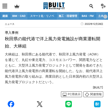
建築
BIM・CAD
スマート化・リノベ
施工・現場管理
BAS・FM
土木
ニュース
2022年12月28日
導入事例
秋田県の能代港で洋上風力発電施設が商業運転開
始、大林組
大林組は、秋田県にある能代港で、秋田洋上風力発電（AOW）
を通じて、丸紅や東北電力、コスモエコパワー、関西電力などと
ともに、大型洋上風力発電プロジェクトとして開発を進めてきた
能代港洋上風力発電所の商業運転を開始した。なお、能代港洋上
風力発電所の取り組みは、商業目的とした日本国内初の大型洋上
風力発電プロジェクトだという。
[BUILT]
PC用表示
関連情報