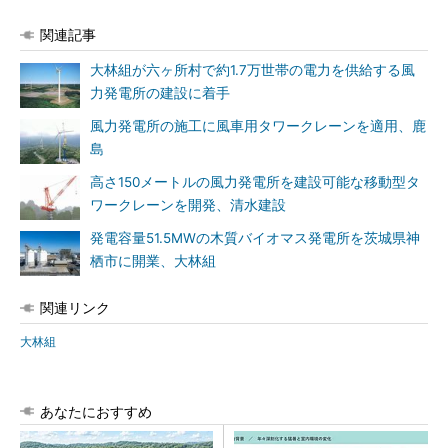
関連記事
大林組が六ヶ所村で約1.7万世帯の電力を供給する風
力発電所の建設に着手
風力発電所の施工に風車用タワークレーンを適用、鹿
島
高さ150メートルの風力発電所を建設可能な移動型タ
ワークレーンを開発、清水建設
発電容量51.5MWの木質バイオマス発電所を茨城県神
栖市に開業、大林組
関連リンク
大林組
あなたにおすすめ