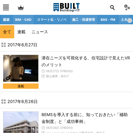
建築
BIM・CAD
スマート化・リノベ
施工・現場管理
BAS・FM
土木
全て
連載
ニュース
2017年6月の記事一覧 - BUILT
2017年6月27日
潜在ニーズを可視化する、住宅設計で見えたVR
のメリット
06月27日 07時00分
陰山遼将，BUILT
連載
2017年6月26日
BEMSを導入する前に、知っておきたい「補助
金制度」と「成功事例」
06月26日 07時00分
ジョンソンコントロールズ株式会社，BUILT