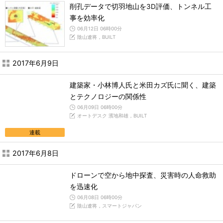
削孔データで切羽地山を3D評価、トンネル工
事を効率化
06月12日 06時00分
陰山遼将，BUILT
2017年6月9日
建築家・小林博人氏と米田カズ氏に聞く、建築
とテクノロジーの関係性
06月09日 06時00分
オートデスク 濱地和雄，BUILT
連載
2017年6月8日
ドローンで空から地中探査、災害時の人命救助
を迅速化
06月08日 06時00分
陰山遼将，スマートジャパン