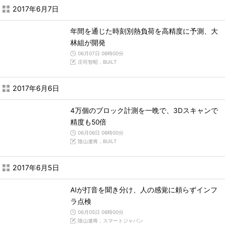
2017年6月7日
年間を通じた時刻別熱負荷を高精度に予測、大
林組が開発
06月07日 06時00分
庄司智昭，BUILT
2017年6月6日
4万個のブロック計測を一晩で、3Dスキャンで
精度も50倍
06月06日 06時00分
陰山遼将，BUILT
2017年6月5日
AIが打音を聞き分け、人の感覚に頼らずインフ
ラ点検
06月05日 06時00分
陰山遼将，スマートジャパン