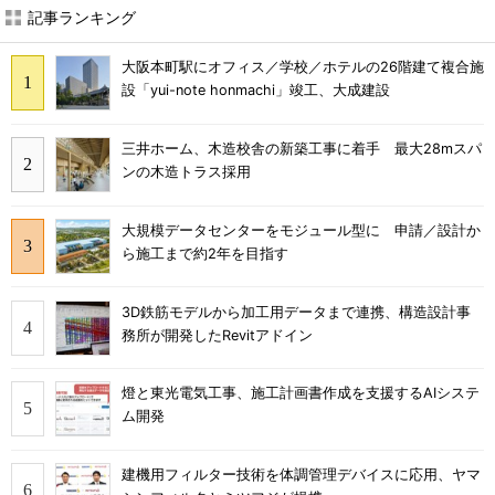
記事ランキング
大阪本町駅にオフィス／学校／ホテルの26階建て複合施
設「yui-note honmachi」竣工、大成建設
三井ホーム、木造校舎の新築工事に着手 最大28mスパ
ンの木造トラス採用
大規模データセンターをモジュール型に 申請／設計か
ら施工まで約2年を目指す
3D鉄筋モデルから加工用データまで連携、構造設計事
務所が開発したRevitアドイン
燈と東光電気工事、施工計画書作成を支援するAIシステ
ム開発
建機用フィルター技術を体調管理デバイスに応用、ヤマ