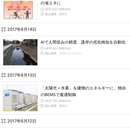
の省エネに
06月15日 06時00分
陰山遼将，BUILT
2017年6月14日
AIで人間並みの精度、護岸の劣化検知を自動化
06月14日 06時00分
陰山遼将，スマートジャパン
2017年6月13日
「太陽光＋水素」を建物のエネルギーに、独自
のBEMSで最適制御
06月13日 06時00分
陰山遼将，BUILT
2017年6月12日