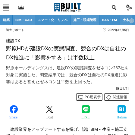
建築
BIM・CAD
スマート化・リノベ
施工・現場管理
BAS・FM
土木
調査リポート
2022年12月5日
建設DX
野原HDが建設DXの実態調査、競合のDXは自社の
DX推進に「影響をする」は半数以上
野原ホールディングスは、建設DXの実態調査をゼネコン267社を
対象に実施した。調査結果では、競合のDXは自社のDX推進に影
響はあると答えたゼネコンは半数を上回った。
[BUILT]
PC用表示
関連情報
Share
Post
LINE
Hatena
建設業界をアップデートするを掲げ、設計BIM～生産～施工支