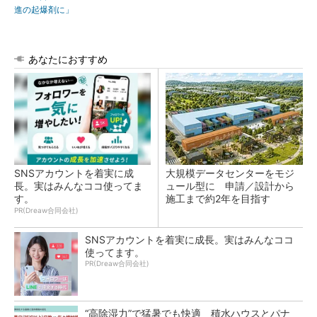
進の起爆剤に」
あなたにおすすめ
SNSアカウントを着実に成
大規模データセンターをモジ
長。実はみんなココ使ってま
ュール型に 申請／設計から
す。
施工まで約2年を目指す
PR(Dreaw合同会社)
SNSアカウントを着実に成長。実はみんなココ
使ってます。
PR(Dreaw合同会社)
“高除湿力”で猛暑でも快適 積水ハウスとパナ