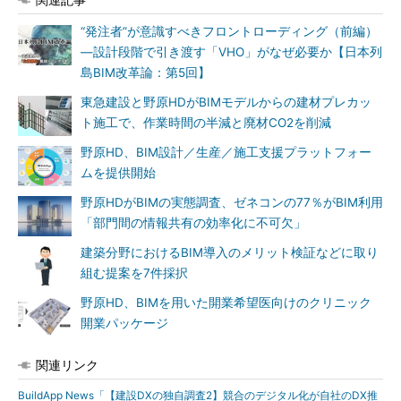
“発注者”が意識すべきフロントローディング（前編）
―設計段階で引き渡す「VHO」がなぜ必要か【日本列
島BIM改革論：第5回】
東急建設と野原HDがBIMモデルからの建材プレカッ
ト施工で、作業時間の半減と廃材CO2を削減
野原HD、BIM設計／生産／施工支援プラットフォー
ムを提供開始
野原HDがBIMの実態調査、ゼネコンの77％がBIM利用
「部門間の情報共有の効率化に不可欠」
建築分野におけるBIM導入のメリット検証などに取り
組む提案を7件採択
野原HD、BIMを用いた開業希望医向けのクリニック
開業パッケージ
関連リンク
BuildApp News「【建設DXの独自調査2】競合のデジタル化が自社のDX推