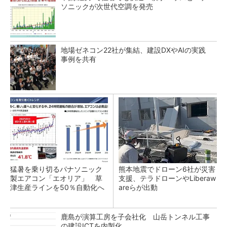
ソニックが次世代空調を発売
地場ゼネコン22社が集結、建設DXやAIの実践
事例を共有
猛暑を乗り切るパナソニック
熊本地震でドローン6社が災害
製エアコン「エオリア」 草
支援、テラドローンやLiberaw
津生産ラインを50％自動化へ
areらが出動
鹿島が演算工房を子会社化 山岳トンネル工事
の建設ICTを内製化