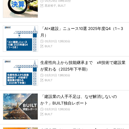
05月29日 09時30分
黒岩裕子, BUILT
「AI×建設」ニュース10選 2025年度Q4（1～3
月）
05月01日 12時30分
BUILT
生産性向上から技能継承まで xR技術で建設業
が変わる（2025年下半期）
03月31日 13時30分
BUILT
「建設業の人手不足は、なぜ解消しないの
か？」BUILT独自レポート
03月31日 12時30分
BUILT