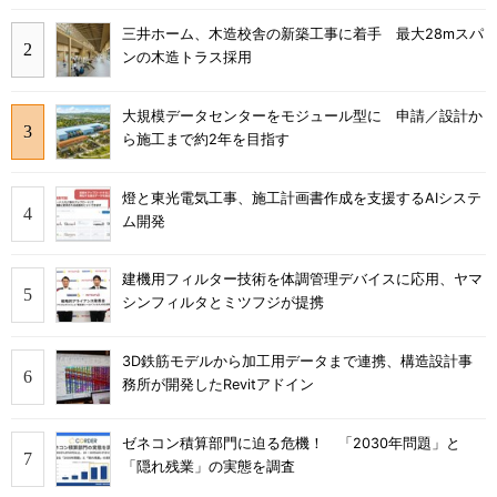
三井ホーム、木造校舎の新築工事に着手 最大28mスパ
ンの木造トラス採用
大規模データセンターをモジュール型に 申請／設計か
ら施工まで約2年を目指す
燈と東光電気工事、施工計画書作成を支援するAIシステ
ム開発
建機用フィルター技術を体調管理デバイスに応用、ヤマ
シンフィルタとミツフジが提携
3D鉄筋モデルから加工用データまで連携、構造設計事
務所が開発したRevitアドイン
ゼネコン積算部門に迫る危機！ 「2030年問題」と
「隠れ残業」の実態を調査