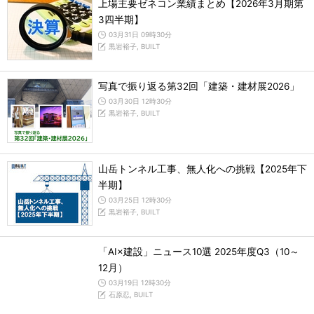
上場主要ゼネコン業績まとめ【2026年3月期第
3四半期】
03月31日 09時30分
黒岩裕子, BUILT
写真で振り返る第32回「建築・建材展2026」
03月30日 12時30分
黒岩裕子, BUILT
山岳トンネル工事、無人化への挑戦【2025年下
半期】
03月25日 12時30分
黒岩裕子, BUILT
「AI×建設」ニュース10選 2025年度Q3（10～
12月）
03月19日 12時30分
石原忍, BUILT