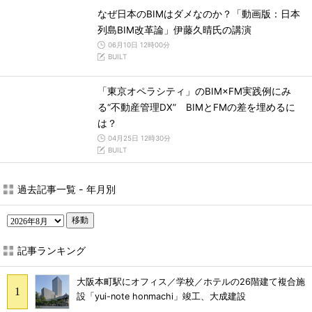
なぜ日本のBIMはダメなのか？「動画版：日本
列島BIM改革論」伊藤久晴氏の講演
06月10日 12時00分
BUILT
「東京オペラシティ」のBIM×FM実践例にみ
る“不動産管理DX” BIMとFMの差を埋めるに
は？
04月25日 12時30分
BUILT
過去記事一覧 - 年月別
移動
記事ランキング
大阪本町駅にオフィス／学校／ホテルの26階建て複合施
設「yui-note honmachi」竣工、大成建設