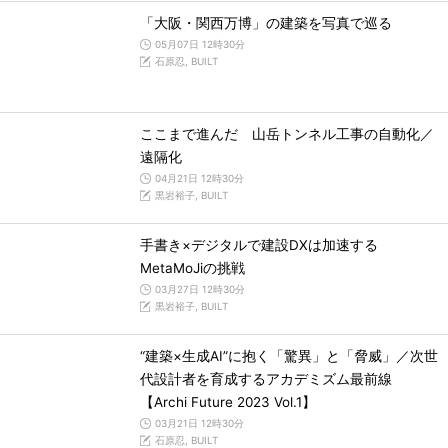
「大阪・関西万博」の建築を写真で巡る
05月07日 12時30分
石原忍, BUILT
ここまで進んだ 山岳トンネル工事の自動化／
遠隔化
04月21日 12時30分
黒岩裕子, BUILT
手書き×デジタルで建設DXは加速する
MetaMoJiの挑戦
03月27日 12時30分
黒岩裕子, BUILT
“建築×生成AI”に抱く「驚異」と「脅威」／次世
代設計者を育成するアカデミズム最前線
【Archi Future 2023 Vol.1】
03月21日 12時30分
石原忍, BUILT