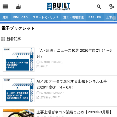
建築
BIM・CAD
スマート化・リノベ
施工・現場管理
BAS・FM
土木
電子ブックレット
新着記事
「AI×建設」ニュース10選 2026年度Q1（4～6
月）
07月31日 14時30分
BUILT
AI／3Dデータで進化する山岳トンネル工事
2026年度Q1（4～6月）
07月21日 12時30分
黒岩裕子, BUILT
主要上場ゼネコン業績まとめ【2026年3月期】