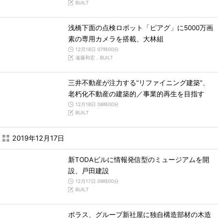
BUILT
浅橋下面の点検ロボット「ピアグ」に5000万画
素の専用カメラを搭載、大林組
12月18日 07時00分
遠藤和宏，BUILT
三井不動産が注力する“リファイニング建築”、
老朽化不動産の建築的／事業的再生を目指す
12月18日 06時00分
BUILT
2019年12月17日
新TODAビルに情報発信型のミュージアムを開
設、戸田建設
12月17日 09時00分
BUILT
ポラス、グループ新社屋に独自構造部材の木造