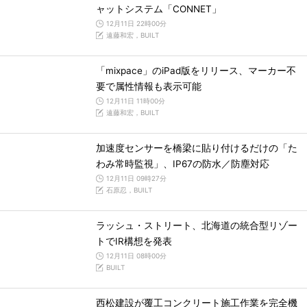
ャットシステム「CONNET」
12月11日 22時00分
遠藤和宏，BUILT
「mixpace」のiPad版をリリース、マーカー不
要で属性情報も表示可能
12月11日 11時00分
遠藤和宏，BUILT
加速度センサーを橋梁に貼り付けるだけの「た
わみ常時監視」、IP67の防水／防塵対応
12月11日 09時27分
石原忍，BUILT
ラッシュ・ストリート、北海道の統合型リゾー
トでIR構想を発表
12月11日 08時00分
BUILT
西松建設が覆工コンクリート施工作業を完全機