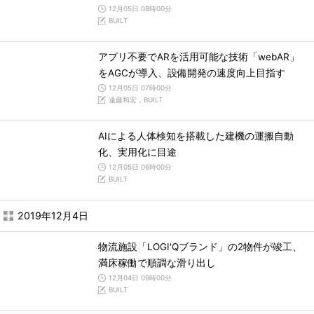
12月05日 08時00分
BUILT
アプリ不要でARを活用可能な技術「webAR」
をAGCが導入、設備開発の速度向上目指す
12月05日 07時00分
遠藤和宏，BUILT
AIによる人体検知を搭載した建機の運搬自動
化、実用化に目途
12月05日 06時00分
BUILT
2019年12月4日
物流施設「LOGI'Qブランド」の2物件が竣工、
満床稼働で順調な滑り出し
12月04日 09時00分
BUILT