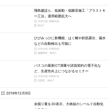
飛島建設ら、低振動・低騒音施工「ブラストキ
ー工法」適用範囲拡大へ
12月10日 08時00分
BUILT
ひびみっけに新機能、はく離や鉄筋露出、漏水
などの自動検出も可能に
12月10日 07時00分
遠藤和宏，BUILT
パスコの最新ICT測量や請負契約の電子化な
ど、生産性向上につながるセミナー
12月10日 05時07分
石原忍，BUILT
2019年12月9日
余掘り量を3D表示、大林組のシールド自動化