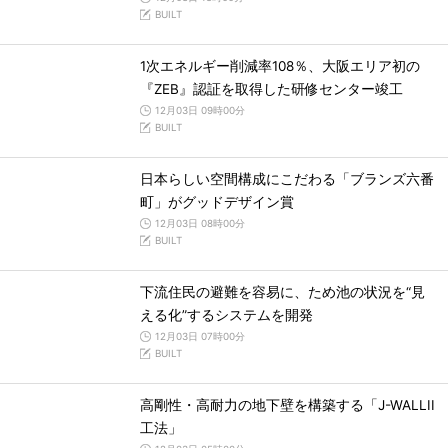
BUILT
1次エネルギー削減率108％、大阪エリア初の
『ZEB』認証を取得した研修センター竣工
12月03日 09時00分
BUILT
日本らしい空間構成にこだわる「ブランズ六番
町」がグッドデザイン賞
12月03日 08時00分
BUILT
下流住民の避難を容易に、ため池の状況を“見
える化”するシステムを開発
12月03日 07時00分
BUILT
高剛性・高耐力の地下壁を構築する「J-WALLII
工法」