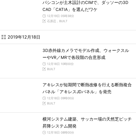
パシコンが土木設計のCIMで、ダッソーの3D
CAD「CATIA」を選んだワケ
12月19日 05時38分
石原忍，BUILT
2019年12月18日
3D赤外線カメラでモデル作成、ウォークスル
ーやVR／MRで各段階の合意形成
12月18日 10時00分
BUILT
アキレスが短期間で断熱改修を行える断熱複合
パネル「アキレスJDパネル」を発売
12月18日 09時00分
BUILT
横河システム建築、サッカー場の天然芝ピッチ
昇降システム開発
12月18日 08時00分