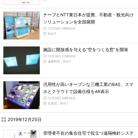
ナーブとNTT東日本が提携、不動産・観光向け
ソリューションを全国展開
12月26日 08時00分
BUILT
施設に開放感を与える“空をつくる窓”を開発
12月26日 07時00分
遠藤和宏，BUILT
汎用性が高いオープンな三機工業のBAS、スマ
ホとクラウドで設備仕様をAR表示
12月26日 06時08分
石原忍，BUILT
2019年12月25日
管理者不在の集合住宅で役立つ遠隔検針システ