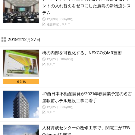
ントの入れ替えをゼロにした鹿島の新物流シス
テム
12月30日 06時00分
遠藤和宏，BUILT
2019年12月27日
橋の内部を可視化する、NEXCOのMR技術
12月27日 10時00分
BUILT
まとめ
JR西日本不動産開発が2021年春開業予定の名古
屋駅前ホテル建設工事に着手
12月27日 08時00分
BUILT
人材育成センターの改修工事で、関電工がZEB
Orientedを取得