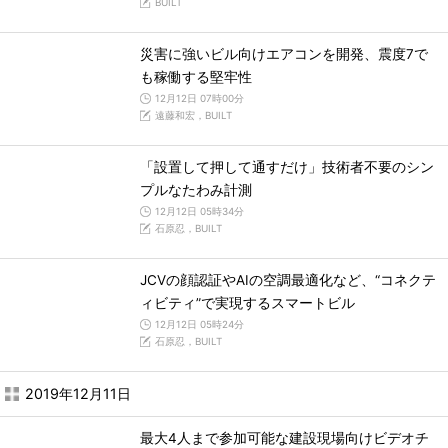
BUILT
災害に強いビル向けエアコンを開発、震度7で
も稼働する堅牢性
12月12日 07時00分
遠藤和宏，BUILT
「設置して押して通すだけ」技術者不要のシン
プルなたわみ計測
12月12日 05時34分
石原忍，BUILT
JCVの顔認証やAIの空調最適化など、“コネクテ
ィビティ”で実現するスマートビル
12月12日 05時24分
石原忍，BUILT
2019年12月11日
最大4人まで参加可能な建設現場向けビデオチ