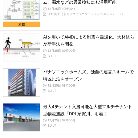
ム、漏水などの異常検知にも活用可能
12月25日 10時00分
海野晃平（京セラコミュニケーションシステム），BUILT
連載
AIを用いてAMDによる制震を最適化、大林組ら
が新手法を開発
12月25日 09時00分
BUILT
パナソニックホームズ、独自の運営スキームで
特区民泊をオープン
12月25日 08時00分
BUILT
最大4テナント入居可能な大型マルチテナント
型物流施設「DPL須賀川」を着工
12月25日 07時00分
BUILT