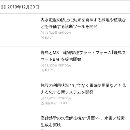
2019年12月20日
内水氾濫の防止に効果を発揮する緑地や植栽な
どを評価する診断ツールを開発
12月20日 09時00分
BUILT
鹿島とMS、建物管理プラットフォーム｢鹿島ス
マートBM｣を提供開始
12月20日 08時00分
BUILT
施設の利用状況だけでなく電気使用量なども見
える化する新システムを開発
12月20日 07時00分
遠藤和宏，BUILT
高砂熱学の水電解技術が“月面”へ、水素／酸素
生成を実験