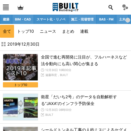
建築
BIM・CAD
スマート化・リノベ
施工・現場管理
BAS・FM
土木
全て
トップ10
ニュース
まとめ
連載
2019年12月の記事一覧 - BUILT
2019年12月30日
全国で進む再開発に注目が、フルハーネスなど
法令動向にも高い関心が集まる
12月30日 10時00分
遠藤和宏，BUILT
トップ10
衛星「だいち2号」のデータを自動解析す
る“JAXA”のインフラ予防保全
12月30日 08時00分
BUILT
シールドトンネル工事の人的ミスによるセグメ