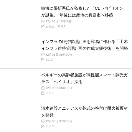
晴海に隈研吾氏が監修した「CLTパビリオン」
が誕生、1年後には産地の真庭市へ移築
12月06日 12時16分
石原忍，BUILT
インフラの維持管理計画を容易に作れる「土木
インフラ維持管理計画の作成支援技術」を開発
12月06日 09時00分
BUILT
ベルギーの高齢者施設が高性能スマート調光ガ
ラス「ヘイリオ」採用
12月06日 08時00分
BUILT
清水建設とニチアスが乾式の巻付け耐火被覆材
を開発
12月06日 07時00分
BUILT