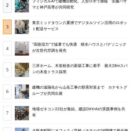
フィジカルAIで建機自動化、人型ロボで操縦 安藤ハザ
マと神戸高専が共同研究
東京ミッドタウン八重洲でデジタルツイン活用のロボッ
ト配送サービス
“高除湿力”で猛暑でも快適 積水ハウスとパナソニック
が次世代空調を発売
三井ホーム、木造校舎の新築工事に着手 最大28mスパ
ンの木造トラス採用
建機の遠隔化から山岳工事の獣害対策まで カナモトグ
ループが共同出展
地場ゼネコン22社が集結、建設DXやAIの実践事例を共
有
大阪本町駅にオフィス／学校／ホテルの26階建て複合施