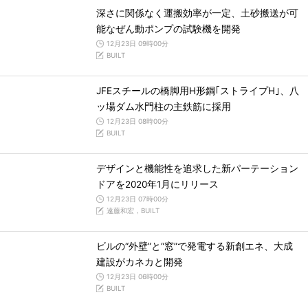
深さに関係なく運搬効率が一定、土砂搬送が可
能なぜん動ポンプの試験機を開発
12月23日 09時00分
BUILT
JFEスチールの橋脚用H形鋼｢ストライプH｣、八
ッ場ダム水門柱の主鉄筋に採用
12月23日 08時00分
BUILT
デザインと機能性を追求した新パーテーション
ドアを2020年1月にリリース
12月23日 07時00分
遠藤和宏，BUILT
ビルの“外壁”と“窓”で発電する新創エネ、大成
建設がカネカと開発
12月23日 06時00分
BUILT