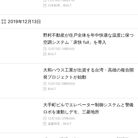
12月16日 06時21分
川本鉄馬，BUILT
2019年12月13日
野村不動産が住戸全体を年中快適な温度に保つ
空調システム「床快 full」を導入
12月13日 10時00分
BUILT
大和ハウス工業が出資する台湾・高雄の複合開
発プロジェクトが始動
12月13日 08時00分
BUILT
大手町ビルでエレベーター制御システムと警備
ロボを連動しデモ、三菱地所
12月13日 07時00分
遠藤和宏，BUILT