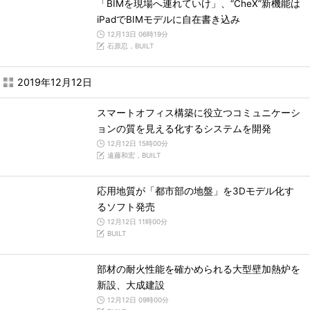
「BIMを現場へ連れていけ」、“CheX”新機能は
iPadでBIMモデルに自在書き込み
12月13日 06時19分
石原忍，BUILT
2019年12月12日
スマートオフィス構築に役立つコミュニケーシ
ョンの質を見える化するシステムを開発
12月12日 15時00分
遠藤和宏，BUILT
応用地質が「都市部の地盤」を3Dモデル化す
るソフト発売
12月12日 11時00分
BUILT
部材の耐火性能を確かめられる大型壁加熱炉を
新設、大成建設
12月12日 09時00分