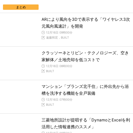
まとめ
ARにより風向を3Dで表示する「ワイヤレス3次
元風向風速計」を開発
12月16日 09時00分
遠藤和宏，BUILT
クラッソーネとリビン・テクノロジーズ、空き
家解体／土地売却を低コストで
12月16日 08時00分
BUILT
マンション「ブランズ北千住」に外出先から浴
槽を洗浄する機能を全戸装備
12月16日 07時00分
BUILT
三菱地所設計が提唱する「DynamoとExcelを利
活用した情報連携のススメ」