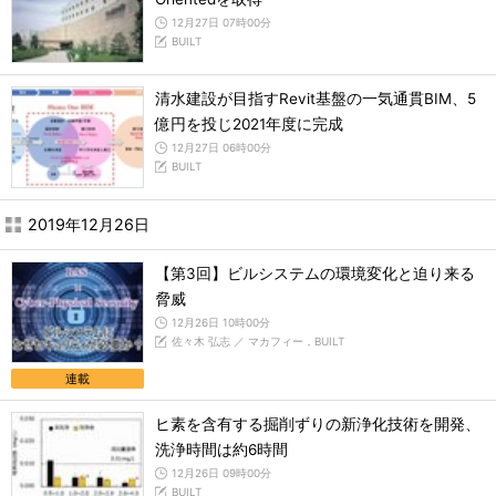
12月27日 07時00分
BUILT
清水建設が目指すRevit基盤の一気通貫BIM、5
億円を投じ2021年度に完成
12月27日 06時00分
BUILT
2019年12月26日
【第3回】ビルシステムの環境変化と迫り来る
脅威
12月26日 10時00分
佐々木 弘志 ／ マカフィー，BUILT
連載
ヒ素を含有する掘削ずりの新浄化技術を開発、
洗浄時間は約6時間
12月26日 09時00分
BUILT