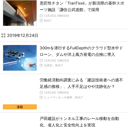
意匠性チタン「TranTixxii」が新潟県の基幹スポ
ーツ施設「謙信公武道館」で採用
12月25日 06時00分
BUILT
2019年12月24日
300mを潜行するFullDepthのクラウド型水中ド
ローン、ダムや洋上風力発電の点検に導入
12月24日 10時25分
石原忍，BUILT
労働経済動向調査にみる「建設技術者への過不
足感の推移」、人手不足はやや沈静化か？
12月24日 10時00分
ヒューマンタッチ総研，BUILT
連載
戸田建設がトンネル工事のレール移動を自動
化、省人化と安全性向上を実現