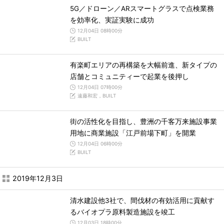
5G／ドローン／ARスマートグラスで点検業務
を効率化、実証実験に成功
12月04日 08時00分
BUILT
有楽町エリアの再構築を大幅前進、新タイプの
店舗とコミュニティーで起業を後押し
12月04日 07時00分
遠藤和宏，BUILT
街の活性化を目指し、豊洲の千客万来施設事業
用地に商業施設「江戸前場下町」を開業
12月04日 06時00分
BUILT
2019年12月3日
清水建設他3社で、間伐材の有効活用に貢献す
るバイオプラ原料製造施設を竣工
12月03日 18時00分