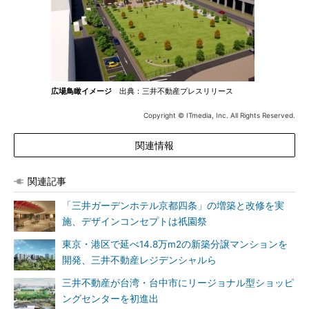
広場鳥瞰イメージ
出典：三井不動産プレスリリース
Copyright © ITmedia, Inc. All Rights Reserved.
関連情報
関連記事
「三井ガーデンホテル京都四条」の増築と改修を実
施、デザインコンセプトは祇園祭
東京・港区で延べ14.8万m2の新築分譲マンションを
開発、三井不動産レジデンシャルら
三井不動産が台湾・台中市にリージョナル型ショッピ
ングセンターを初進出