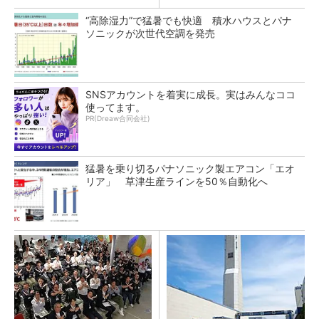
“高除湿力”で猛暑でも快適 積水ハウスとパナ
ソニックが次世代空調を発売
SNSアカウントを着実に成長。実はみんなココ
使ってます。
PR(Dreaw合同会社)
猛暑を乗り切るパナソニック製エアコン「エオ
リア」 草津生産ラインを50％自動化へ