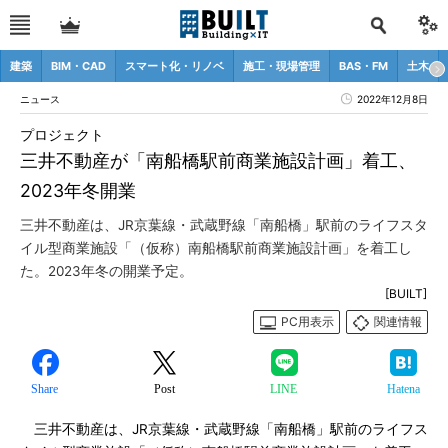
建築
BIM・CAD
スマート化・リノベ
施工・現場管理
BAS・FM
土木
ニュース
2022年12月8日
プロジェクト
三井不動産が「南船橋駅前商業施設計画」着工、
2023年冬開業
三井不動産は、JR京葉線・武蔵野線「南船橋」駅前のライフスタ
イル型商業施設「（仮称）南船橋駅前商業施設計画」を着工し
た。2023年冬の開業予定。
[BUILT]
PC用表示
関連情報
Share
Post
LINE
Hatena
三井不動産は、JR京葉線・武蔵野線「南船橋」駅前のライフス