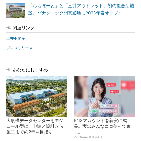
「ららぽーと」と「三井アウトレット」初の複合型施
設、パナソニック門真跡地に2023年春オープン
関連リンク
三井不動産
プレスリリース
あなたにおすすめ
大規模データセンターをモジ
SNSアカウントを着実に成
ュール型に 申請／設計から
長。実はみんなココ使ってま
施工まで約2年を目指す
す。
PR(Dreaw合同会社)