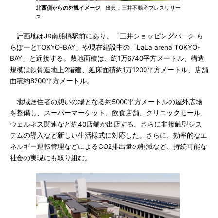
北西側からの外観イメージ
出典：三井不動産プレスリリー
ス
計画地はJR南船橋駅前にあり、「三井ショッピングパーク ら
らぽーとTOKYO-BAY」や現在建設中の「LaLa arena TOKYO-
BAY」と近接する。敷地面積は、約1万6740平方メートル、構造
規模は鉄骨造地上2階建、延床面積約1万1200平方メートル、店舗
面積約8200平方メートル。
地域居住者の憩いの場となる約5000平方メートルの屋外広場
を整備し、スーパーマーケット、飲食店舗、クリニックモール、
ウェルネス関連など約40店舗が出店する。さらに非接触型シス
テムの導入など新しい生活様式に対応した。さらに、効率的なエ
ネルギー運転管理などによるCO2排出量の削減など、持続可能な
社会の実現にも取り組む。