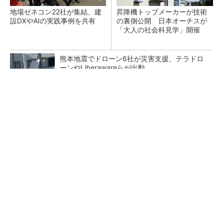
地場ゼネコン22社が集結、建
昇降機トップメーカーが技術
設DXやAIの実践事例を共有
の裏側公開 日本オーチスが
「大人の社会科見学」開催
熊本地震でドローン6社が災害支援、テラドロ
ーンやLiberawareらが出動
点群データを設計・維持管理で“使える3Dモデ
ル”に アイサンテクノロジーの新提案
鹿島が演算工房を子会社化 山岳トンネル工事
の建設ICTを内製化