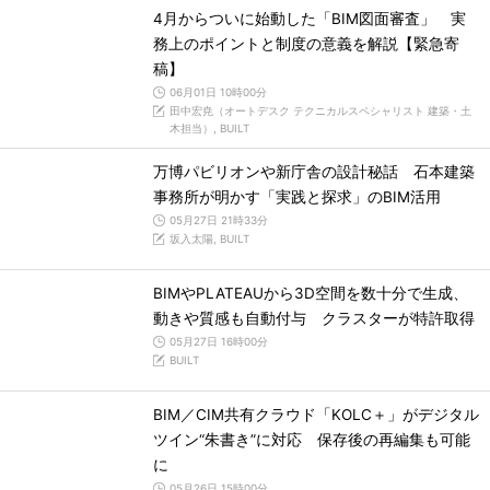
4月からついに始動した「BIM図面審査」 実
務上のポイントと制度の意義を解説【緊急寄
稿】
06月01日 10時00分
田中宏尭（オートデスク テクニカルスペシャリスト 建築・土
木担当）, BUILT
万博パビリオンや新庁舎の設計秘話 石本建築
事務所が明かす「実践と探求」のBIM活用
05月27日 21時33分
坂入太陽, BUILT
BIMやPLATEAUから3D空間を数十分で生成、
動きや質感も自動付与 クラスターが特許取得
05月27日 16時00分
BUILT
BIM／CIM共有クラウド「KOLC＋」がデジタル
ツイン“朱書き”に対応 保存後の再編集も可能
に
05月26日 15時00分