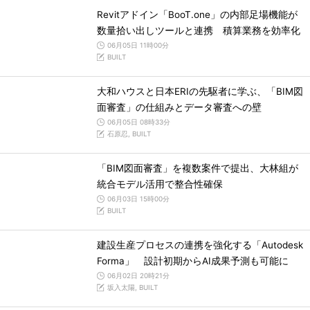
Revitアドイン「BooT.one」の内部足場機能が
数量拾い出しツールと連携 積算業務を効率化
06月05日 11時00分
BUILT
大和ハウスと日本ERIの先駆者に学ぶ、「BIM図
面審査」の仕組みとデータ審査への壁
06月05日 08時33分
石原忍, BUILT
「BIM図面審査」を複数案件で提出、大林組が
統合モデル活用で整合性確保
06月03日 15時00分
BUILT
建設生産プロセスの連携を強化する「Autodesk
Forma」 設計初期からAI成果予測も可能に
06月02日 20時21分
坂入太陽, BUILT