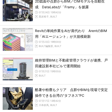
2D図面や点群からBIM／CIMモデルを自動生
成 DataLabsが「Framy」を披露
07月24日 15時42分
黒岩裕子, BUILT
Revitの単純作業をAIが肩代わり ArentのBIM
用「AIエージェント」が大規模刷新
07月23日 19時00分
BUILT編集部, BUILT
維持管理BIMと不動産管理クラウドが連携、戸
田建設新本社ビルで運用開始
07月21日 15時00分
BUILT
酷暑や粉塵もクリア 点群やBIMを現場で安定
操作できる台湾の“タフネス”PC
07月17日 13時42分
川本鉄馬, BUILT