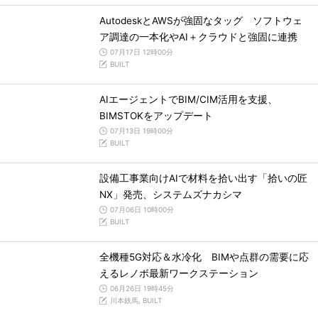
AutodeskとAWSが強固なタッグ ソフトウェ
ア調達の一本化やAI＋クラウドと強固に連携
07月17日 12時00分
BUILT
AIエージェントでBIM/CIM活用を支援、
BIMSTOKをアップデート
07月13日 19時00分
BUILT
設備工事業向けAIで材料を拾い出す「拾いの匠
NX」発売、システムズナカシマ
07月06日 10時00分
BUILT
全機種5G対応＆水冷化 BIMや点群の需要に応
えるレノボ最新ワークステーション
06月26日 19時45分
川本鉄馬, BUILT