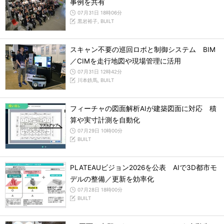
事例を共有
07月31日 18時06分
黒岩裕子, BUILT
スキャン不要の巡回ロボと制御システム BIM
／CIMを走行地図や現場管理に活用
07月31日 12時42分
川本鉄馬, BUILT
フィーチャの図面解析AIが建築図面に対応 積
算や実寸計測を自動化
07月29日 10時00分
BUILT
PLATEAUビジョン2026を公表 AIで3D都市モ
デルの整備／更新を効率化
07月28日 18時00分
BUILT