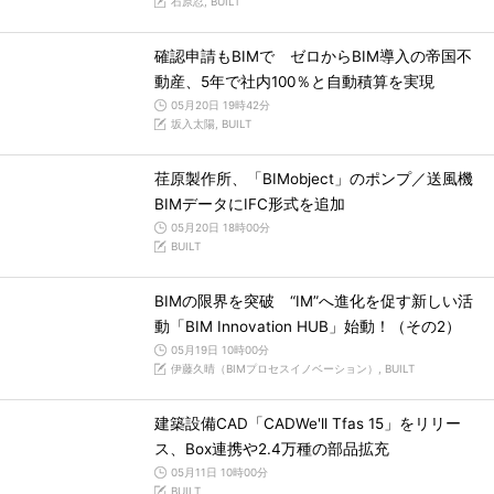
石原忍, BUILT
確認申請もBIMで ゼロからBIM導入の帝国不
動産、5年で社内100％と自動積算を実現
05月20日 19時42分
坂入太陽, BUILT
荏原製作所、「BIMobject」のポンプ／送風機
BIMデータにIFC形式を追加
05月20日 18時00分
BUILT
BIMの限界を突破 “IM”へ進化を促す新しい活
動「BIM Innovation HUB」始動！（その2）
05月19日 10時00分
伊藤久晴（BIMプロセスイノベーション）, BUILT
建築設備CAD「CADWe'll Tfas 15」をリリー
ス、Box連携や2.4万種の部品拡充
05月11日 10時00分
BUILT