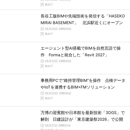
BUILT
長谷工版BIMや先端技術を発信する「HASEKO
MIRAI BASEMENT」 北浜駅近くにオープン
05月25日 09時00分
BUILT
エージェント型AI搭載でBIMを自然言語で操
作 Formaと統合した「Revit 2027」
05月22日 20時00分
BUILT
事務用PCで“維持管理BIM”を操作 点検データ
やIoTを連携するBIM×FMソリューション
05月22日 10時00分
BUILT
万博の迎賓館や日本館を最新技術「3DGS」で
解剖 日建設計が「東京建築祭2026」で公開
05月21日 09時51分