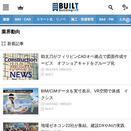
建築
BIM・CAD
スマート化・リノベ
施工・現場管理
BAS・FM
土木
業界動向
新着記事
助太刀がフィリピンCADオペ拠点で図面作成サ
ービス オフショアキャドをグループ化
08月05日 09時00分
BUILT
BIM/CIMデータを実寸表示、VR空間で体感 イ
クシス
08月03日 15時00分
BUILT
地場ゼネコン22社が集結、建設DXやAIの実践