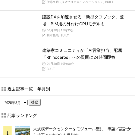
伊藤久晴（BIMプロセスイノベーション）, BUILT
建設DXを加速させる「新型タフブック」登
場 BIM用の外付けGPUモデルも
04月30日 15時35分
川本鉄馬, BUILT
建築家コミュニティが「AI営業担当」配属
「Rhinoceros」への質問に24時間即答
04月28日 19時00分
BUILT
過去記事一覧 - 年月別
移動
記事ランキング
大規模データセンターをモジュール型に 申請／設計か