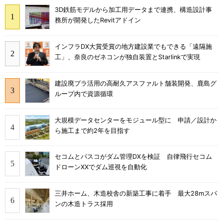
3D鉄筋モデルから加工用データまで連携、構造設計事
務所が開発したRevitアドイン
インフラDX大賞受賞の地方建設業でもできる「遠隔施
工」、奈良のゼネコンが独自装置とStarlinkで実現
建設廃プラ活用の高耐久アスファルト舗装開発、鹿島グ
ループ内で資源循環
大規模データセンターをモジュール型に 申請／設計か
ら施工まで約2年を目指す
セコムとパスコがダム管理DXを検証 自律飛行セコム
ドローンXXでダム巡視を自動化
三井ホーム、木造校舎の新築工事に着手 最大28mスパ
ンの木造トラス採用