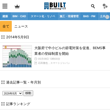
建築
BIM・CAD
スマート化・リノベ
施工・現場管理
BAS・FM
土木
全て
ニュース
2014年5月の記事一覧 - BUILT
2014年5月9日
大阪府で中小ビルの節電対策を促進、BEMS事
業者の登録制度を開始
05月09日 13時00分
石田雅也，スマートジャパン
過去記事一覧 - 年月別
移動
記事ランキング