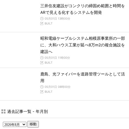
三井住友建設がコンクリの締固め範囲と時間を
ARで見える化するシステムを開発
05月01日 13時00分
BUILT
昭和電線ケーブルシステム相模原事業所の一部
に、大和ハウス工業が延べ8万m2の複合施設を
建設へ
05月01日 11時00分
BUILT
鹿島、光ファイバーを道路管理ツールとして活
用
05月01日 08時00分
BUILT
過去記事一覧 - 年月別
移動