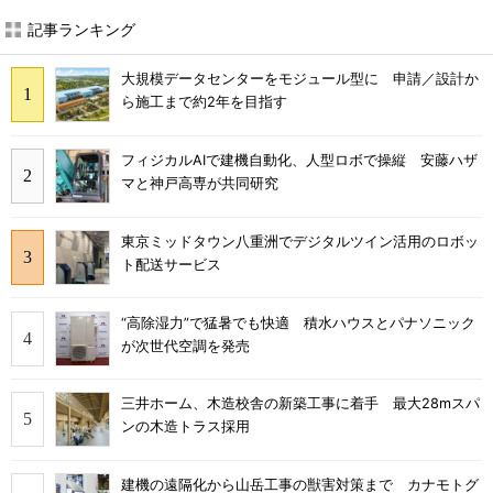
記事ランキング
大規模データセンターをモジュール型に 申請／設計か
ら施工まで約2年を目指す
フィジカルAIで建機自動化、人型ロボで操縦 安藤ハザ
マと神戸高専が共同研究
東京ミッドタウン八重洲でデジタルツイン活用のロボッ
ト配送サービス
“高除湿力”で猛暑でも快適 積水ハウスとパナソニック
が次世代空調を発売
三井ホーム、木造校舎の新築工事に着手 最大28mスパ
ンの木造トラス採用
建機の遠隔化から山岳工事の獣害対策まで カナモトグ