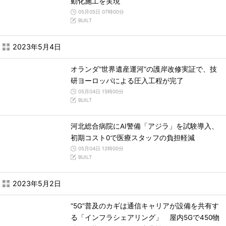
動化施工を実現
05月05日 07時00分
BUILT
2023年5月4日
オランダ“世界遺産運河”の護岸改修実証で、技
研ヨーロッパによる圧入工程が完了
05月04日 15時00分
BUILT
河北総合病院にAI警備「アジラ」を試験導入、
初期コスト0で医療スタッフの負担軽減
05月04日 12時00分
BUILT
2023年5月2日
“5G”普及のカギは通信キャリアが設備を共有す
る「インフラシェアリング」 屋内5Gで450物