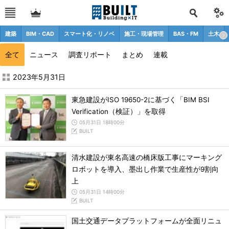
建築
BIM・CAD
スマート化・リノベ
施工・現場管理
BAS・FM
土木
全て
ニュース
調査リポート
まとめ
連載
2023年5月の記事一覧 - BUILT
2023年5月31日
東急建設がISO 19650-2に基づく「BIM BSI
Verification（検証）」を取得
05月31日 18時00分
BUILT
清水建設が東名高速の橋床版工事にマーキング
ロボットを導入、墨出し作業で生産性が9割向
上
05月31日 14時00分
BUILT
国土交通データプラットフォームが全面リニュ