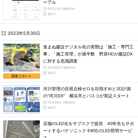
ーアル
05月31日 08時00分
BUILT
2023年5月30日
進まぬ建設デジタル化の実態は「施工・専門工
事」「施工管理」が過半数 野原HDが建設DX
に対する意識調査
05月30日 18時00分
BUILT
調査リポート
河川管理の目視点検ゼロを目指すAIと3D計測
の“河川DX” 横浜市とパスコが実証スタート
05月30日 14時00分
BUILT
店舗のLED化をサブスクで提供 40年先もサポ
ートするパナソニック EW社のLED照明サービ
ス