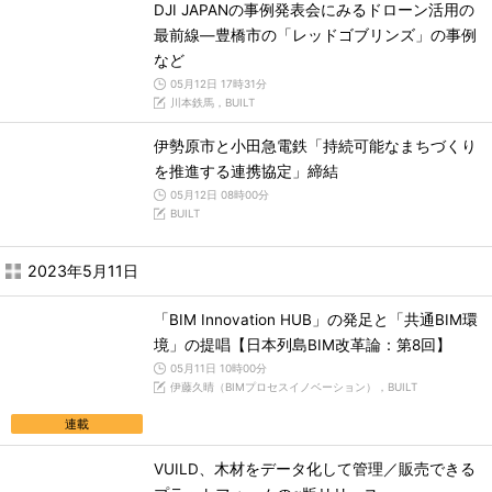
DJI JAPANの事例発表会にみるドローン活用の
最前線―豊橋市の「レッドゴブリンズ」の事例
など
05月12日 17時31分
川本鉄馬，BUILT
伊勢原市と小田急電鉄「持続可能なまちづくり
を推進する連携協定」締結
05月12日 08時00分
BUILT
2023年5月11日
「BIM Innovation HUB」の発足と「共通BIM環
境」の提唱【日本列島BIM改革論：第8回】
05月11日 10時00分
伊藤久晴（BIMプロセスイノベーション），BUILT
連載
VUILD、木材をデータ化して管理／販売できる