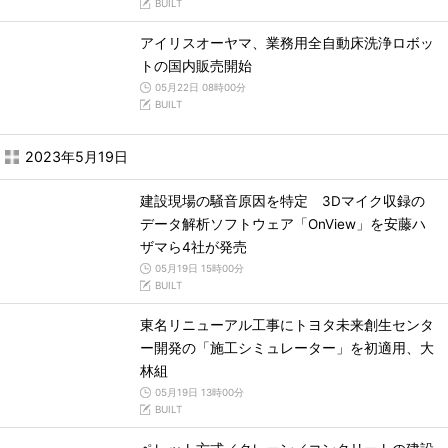
BUILT
アイリスオーヤマ、業務用全自動床洗浄ロボッ
トの国内販売開始
05月22日 08時00分
BUILT
2023年5月19日
建設現場の騒音原因を特定 3Dマイク収録の
データ解析ソフトウェア「OnView」を安藤ハ
ザマら4社が発売
05月19日 15時00分
BUILT
東名リニューアル工事にトヨタ未来創生センタ
ー開発の「施工シミュレーター」を初適用、大
林組
05月19日 13時00分
BUILT