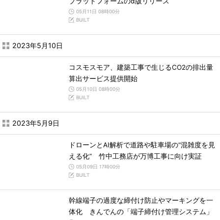
プラットフォームのα版リリース
05月11日 08時00分
BUILT
2023年5月10日
コスモスモア、建築工事で生じるCO2の排出量
算出サービス提供開始
05月10日 08時00分
BUILT
2023年5月9日
ドローンとAI解析で道路や駐車場の“混雑度を見
える化” 竹中工務店が万博工事に向け実証
05月09日 17時00分
BUILT
幹線端子の過度な締付け防止やマーキングを一
体化 きんでんの「端子締付け管理システム」