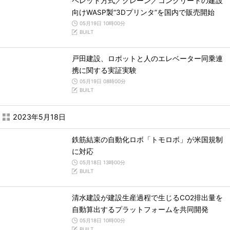
ペレット方式／クレーン／コンクリートの建設
向けWASP製“3Dプリンタ”を国内で販売開始
05月19日 10時00分
BUILT
戸田建設、ロボットと人のエレベーター同乗連
携に関する実証実験
05月19日 08時00分
BUILT
2023年5月18日
鉄筋結束の自動化ロボ「トモロボ」が米国規制
に対応
05月18日 13時00分
BUILT
清水建設が建設生産過程で生じるCO2排出量を
自動算出するプラットフォームを共同開発
05月18日 10時00分
BUILT