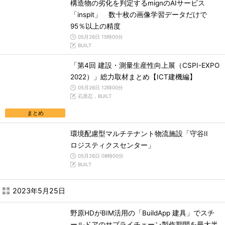
構造物の劣化を判定するmignのAIサービス
「inspit」 数十枚の画像学習データだけで
95％以上の精度
05月26日 15時00分
BUILT
「第4回 建設・測量生産性向上展（CSPI-EXPO
2022）」総力取材まとめ【ICT建機編】
05月26日 12時00分
石原忍，BUILT
まとめ
環境配慮型マルチテナント物流施設「守谷II
ロジスティクスセンター」
05月26日 08時00分
BUILT
2023年5月25日
野原HDがBIM活用の「BuildApp 建具」でスチ
ールドアのサプライチェーン製作期間を最大半