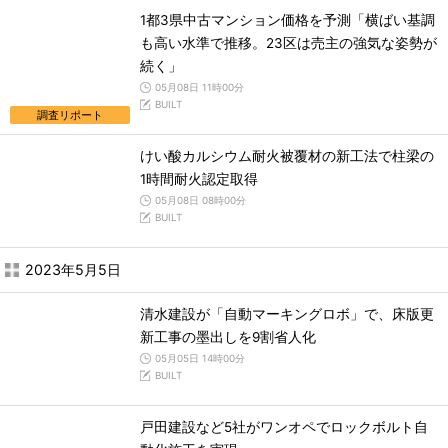
1都3県中古マンション価格を予測「横ばい基調
も高い水準で推移。23区は売主の強気な姿勢が
続く」
05月08日 11時00分
BUILT
調査リポート
けい酸カルシウム耐火被覆材の新工法で柱梁の
1時間耐火認定取得
05月08日 08時00分
BUILT
2023年5月5日
清水建設が「自動マーキングロボ」で、床版更
新工事の墨出しを9割省人化
05月05日 14時00分
BUILT
戸田建設など5社がワンオペでロックボルト自