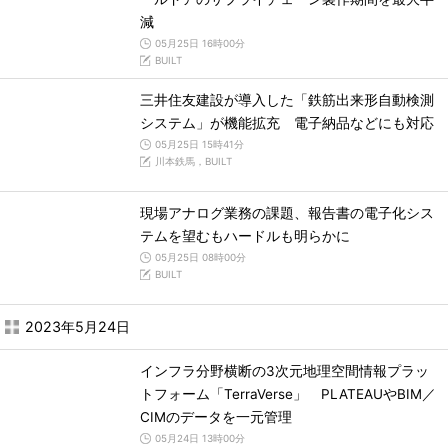
減
05月25日 16時00分
BUILT
三井住友建設が導入した「鉄筋出来形自動検測
システム」が機能拡充 電子納品などにも対応
05月25日 15時41分
川本鉄馬，BUILT
現場アナログ業務の課題、報告書の電子化シス
テムを望むもハードルも明らかに
05月25日 08時00分
BUILT
2023年5月24日
インフラ分野横断の3次元地理空間情報プラッ
トフォーム「TerraVerse」 PLATEAUやBIM／
CIMのデータを一元管理
05月24日 13時00分