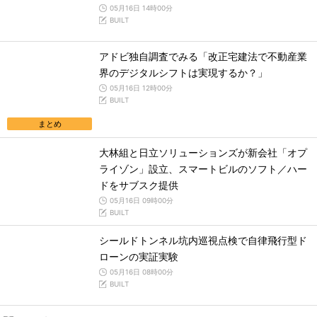
05月16日 14時00分
BUILT
アドビ独自調査でみる「改正宅建法で不動産業
界のデジタルシフトは実現するか？」
05月16日 12時00分
BUILT
まとめ
大林組と日立ソリューションズが新会社「オプ
ライゾン」設立、スマートビルのソフト／ハー
ドをサブスク提供
05月16日 09時00分
BUILT
シールドトンネル坑内巡視点検で自律飛行型ド
ローンの実証実験
05月16日 08時00分
BUILT