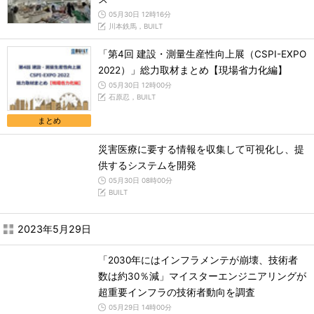
05月30日 12時16分
川本鉄馬，BUILT
「第4回 建設・測量生産性向上展（CSPI-EXPO
2022）」総力取材まとめ【現場省力化編】
05月30日 12時00分
石原忍，BUILT
まとめ
災害医療に要する情報を収集して可視化し、提
供するシステムを開発
05月30日 08時00分
BUILT
2023年5月29日
「2030年にはインフラメンテが崩壊、技術者
数は約30％減」マイスターエンジニアリングが
超重要インフラの技術者動向を調査
05月29日 14時00分