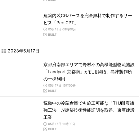
建築内装CGパースを完全無料で制作するサー
ビス「PersGPT」
05月18日 08時00分
BUILT
2023年5月17日
京都府南部エリアで野村不の高機能型物流施設
「Landport 京都南」が供用開始、島津製作所
の一棟利用
05月17日 15時00分
BUILT
稼働中の冷蔵倉庫でも施工可能な「THJ耐震補
強工法」が建築技術性能証明を取得、東亜建設
工業
05月17日 11時00分
BUILT