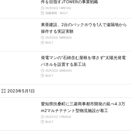
件を目指すJTOWERの事業戦略
05月02日 14時14分
加藤泰朗，BUILT
東亜建設、2台のバックホウを1人で遠隔地から
操作する実証実験
05月02日 08時00分
BUILT
発電マンの“石綿含む屋根を壊さず”太陽光発電
パネルを設置する新工法
05月02日 06時00分
BUILT
2023年5月1日
愛知県扶桑町に三菱商事都市開発の延べ4.3万
m2マルチテナント型物流施設が着工
05月01日 17時00分
BUILT