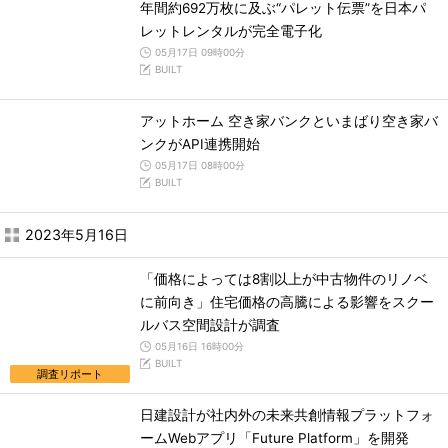
年間約692万枚に及ぶ“パレット伝票”を日本パ
レットレンタルが完全電子化
05月17日 09時00分
BUILT
アットホーム 空き家バンクといまばり空き家バ
ンクがAPI連携開始
05月17日 08時00分
BUILT
2023年5月16日
「価格によっては8割以上が中古物件のリノベ
に前向き」住宅価格の高騰による影響をスクー
ルバス空間設計が調査
05月16日 16時00分
BUILT
調査リポート
日建設計が社内外の未来共創情報プラットフォ
ームWebアプリ「Future Platform」を開発