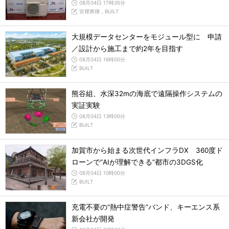
08月04日 17時35分
宮裡將揮，BUILT
大規模データセンターをモジュール型に 申請
／設計から施工まで約2年を目指す
08月04日 16時00分
BUILT
熊谷組、水深32mの海底で遠隔操作システムの
実証実験
08月04日 13時00分
BUILT
加賀市から始まる次世代インフラDX 360度ド
ローンで“AIが理解できる”都市の3DGS化
08月04日 10時00分
BUILT
充電不要の“熱中症警告”バンド、キーエンス系
新会社が開発