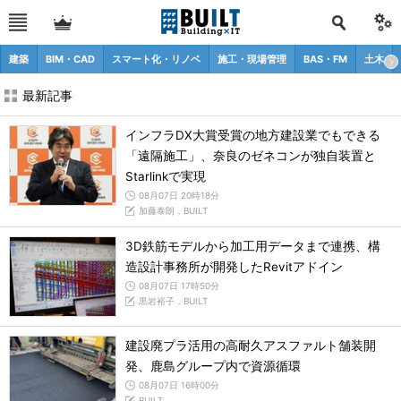
建築
BIM・CAD
スマート化・リノベ
施工・現場管理
BAS・FM
土木
最新記事
インフラDX大賞受賞の地方建設業でもできる
「遠隔施工」、奈良のゼネコンが独自装置と
Starlinkで実現
08月07日 20時18分
加藤泰朗，BUILT
3D鉄筋モデルから加工用データまで連携、構
造設計事務所が開発したRevitアドイン
08月07日 17時50分
黒岩裕子，BUILT
建設廃プラ活用の高耐久アスファルト舗装開
発、鹿島グループ内で資源循環
08月07日 16時00分
BUILT