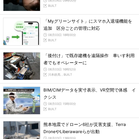
08月04日 09時00分
BUILT
「Myグリーンサイト」にスマホ入退場機能を
追加 区分ごとの管理に対応
08月03日 18時00分
BUILT
「後付け」で既存建機を遠隔操作 車いす利用
者でもオペレーターに
08月03日 16時52分
川本鉄馬，BUILT
BIM/CIMデータを実寸表示、VR空間で体感 イ
クシス
08月03日 15時00分
BUILT
熊本地震でドローン6社が災害支援、Terra
DroneやLiberawareらが出動
08月03日 13時00分