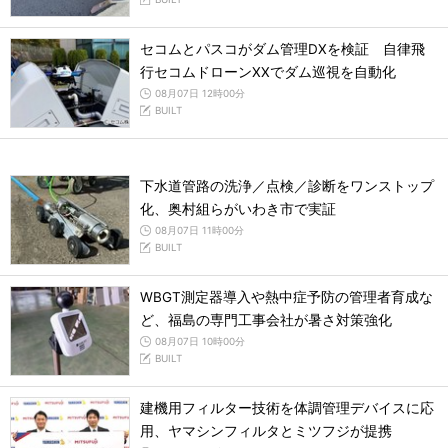
セコムとパスコがダム管理DXを検証 自律飛
行セコムドローンXXでダム巡視を自動化
08月07日 12時00分
BUILT
下水道管路の洗浄／点検／診断をワンストップ
化、奥村組らがいわき市で実証
08月07日 11時00分
BUILT
WBGT測定器導入や熱中症予防の管理者育成な
ど、福島の専門工事会社が暑さ対策強化
08月07日 10時00分
BUILT
建機用フィルター技術を体調管理デバイスに応
用、ヤマシンフィルタとミツフジが提携