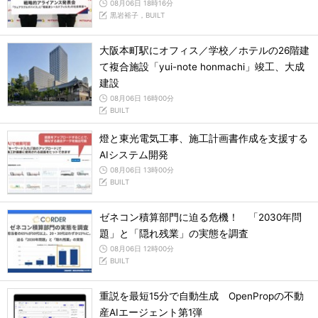
08月06日 18時16分
黒岩裕子，BUILT
大阪本町駅にオフィス／学校／ホテルの26階建
て複合施設「yui-note honmachi」竣工、大成
建設
08月06日 16時00分
BUILT
燈と東光電気工事、施工計画書作成を支援する
AIシステム開発
08月06日 13時00分
BUILT
ゼネコン積算部門に迫る危機！ 「2030年問
題」と「隠れ残業」の実態を調査
08月06日 12時00分
BUILT
重説を最短15分で自動生成 OpenPropの不動
産AIエージェント第1弾