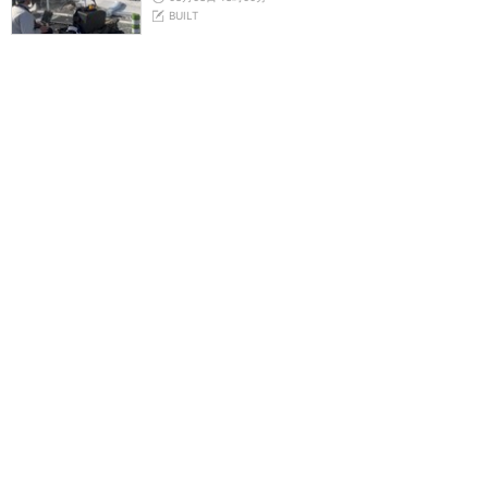
BUILT
鹿島が演算工房を子会社に 山岳トンネル工事
の建設ICTを内製化
08月03日 09時00分
BUILT
地場ゼネコン22社が集結、建設DXやAIの実践
事例を共有
07月31日 18時06分
黒岩裕子，BUILT
エネルギー価格高騰、建設業の9割超が「マイ
ナス影響」
07月31日 16時00分
BUILT
「AI×建設」ニュース10選 2026年度Q1（4～6
月）
07月31日 14時30分