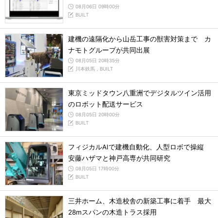
08月06日 09時00分
BUILT
建機の遠隔化から山岳工事の獣害対策まで カ
ナモトグループが共同出展
08月05日 20時35分
川本鉄馬，BUILT
東京ミッドタウン八重洲でデジタルツイン活用
のロボット配送サービス
08月05日 20時00分
BUILT
フィジカルAIで建機自動化、人型ロボで操縦
安藤ハザマと神戸高専が共同研究
08月05日 17時00分
BUILT
三井ホーム、木造校舎の新築工事に着手 最大
28mスパンの木造トラス採用