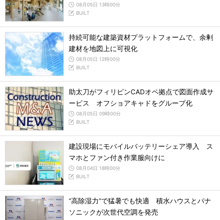
08月05日 13時00分
BUILT
持続可能な建築資材プラットフォームで、余剰
建材を地図上に可視化
08月05日 12時00分
BUILT
助太刀がフィリピンCADオペ拠点で図面作成サ
ービス オフショアキャドをグループ化
08月05日 09時00分
BUILT
建設現場にモバイルバッテリーシェア導入 ス
マホとファン付き作業服向けに
08月04日 18時00分
BUILT
“高除湿力”で猛暑でも快適 積水ハウスとパナ
ソニックが次世代空調を発売