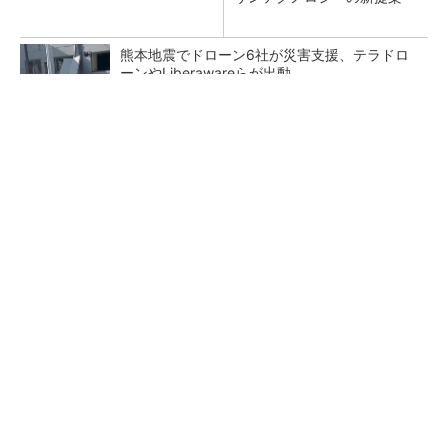
熊本地震でドローン6社が災害支援、テラドロ
ーンやLiberawareらが出動
鹿島が演算工房を子会社化 山岳トンネル工事
の建設ICTを内製化
大規模データセンターをモジュール型に 申請
／設計から施工まで約2年を目指す