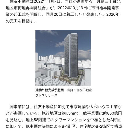
住友不動産は2022年11月7日、同社が参画する「月島三丁目北
地区市街地再開発組合」が、2022年10月13日に市街地再開発事
業の起工式を開催し、同月20日に着工したと発表した。2026年
の完工を目指す。
建物外観完成予想図
出典：住友不動産
プレスリリース
同事業には、住友不動産に加えて東京建物や大和ハウス工業な
どが参画している。施行地区は約1.5haで、総事業費は約850億円
を見込む。地上58階建てのタワーマンションを中核としたA街区
に加えて、低中層建築物によるB-1街区、住宅地のB-2街区で構成