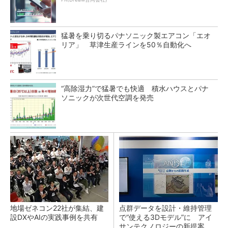
猛暑を乗り切るパナソニック製エアコン「エオ
リア」 草津生産ラインを50％自動化へ
“高除湿力”で猛暑でも快適 積水ハウスとパナ
ソニックが次世代空調を発売
地場ゼネコン22社が集結、建
点群データを設計・維持管理
設DXやAIの実践事例を共有
で“使える3Dモデル”に アイ
サンテクノロジーの新提案