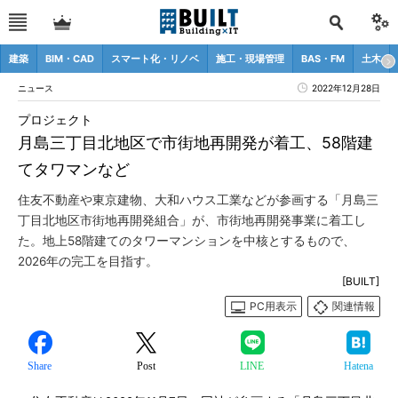
建築
BIM・CAD
スマート化・リノベ
施工・現場管理
BAS・FM
土木
ニュース
2022年12月28日
プロジェクト
月島三丁目北地区で市街地再開発が着工、58階建
てタワマンなど
住友不動産や東京建物、大和ハウス工業などが参画する「月島三
丁目北地区市街地再開発組合」が、市街地再開発事業に着工し
た。地上58階建てのタワーマンションを中核とするもので、
2026年の完工を目指す。
[BUILT]
PC用表示
関連情報
Share
Post
LINE
Hatena