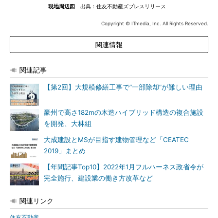
現地周辺図
出典：住友不動産ズプレスリリース
Copyright © ITmedia, Inc. All Rights Reserved.
関連情報
関連記事
【第2回】大規模修繕工事で“一部除却”が難しい理由
豪州で高さ182mの木造ハイブリッド構造の複合施設
を開発、大林組
大成建設とMSが目指す建物管理など「CEATEC
2019」まとめ
【年間記事Top10】2022年1月フルハーネス政省令が
完全施行、建設業の働き方改革など
関連リンク
住友不動産