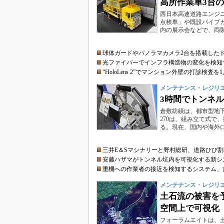
高所作業車3台の
西日本高速道路エンジニ
点検車」や既設パイプカ
内の展示会などで、両
球体ガードやパノラマカメラ2台を搭載した
光ファイバーでインフラ構造物の変化を検知す
“HoloLens 2”でマンション外壁の打診検
メンテナンス・レジリエンス
3時間でトンネル
倉敷紡績は、都市型地下
270は、組み立て式で
る。現在、国内や海外
三井E＆Sマシナリーと野村総研、道路ひび割れ
安藤ハザマがトンネル坑内を可視化する新シ
重機への作業者の接近を検知するシステム、
メンテナンス・レジリエンス
土石流の被害を予
空間上で可視化
フォーラムエイトは、