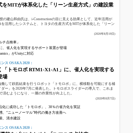
式をMITが体系化した「リーン生産方式」の建設業
の建山和由氏は、i-Constructionの目に見える効果として、近年活用が
像を活用したシステムと、トヨタの生産方式をMITが体系化した「リーン
(2020年8月19日)
マルチ点検車」
A1」に、省人化を実現するサポート装置が登場
ics」がUnityに対応
 OSAKA 2020：
「トモロボ RTM1-X1-A1」に、省人化を実現する
登場
協働して鉄筋結束を行うロボット「トモロボ」に、横移動を可能にする補
ダー」を2020年7月に発表した。トモロボスライダーの導入で、これま
人で済むようになり、一層の作業性が向上した。
(2020年8月7日)
製品化に成功した「トモロボ」、38％の省力化を実証
連携、“ニューノーマル”時代の働き方改善へ
装、清水建設
 OSAKA 2020：