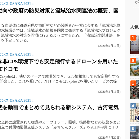
が
 OSAKA 2021：
動向や政府の防災対策と流域治水関連法の概要、国
まな自治体に都道府県や市町村などの関係者が一堂に会する「流域治水協
人気
治水協議会では、流域治水の情報を国民に発信する「流域治水プロジェク
は、流域治水の対策を円滑に行えるようにするため、「流域治水関連法」を
施行を予定している。
(2021年9月10日)
 OSAKA 2021：
き非GPS環境下でも安定飛行するドローンを用いた
Tドコモ
Skydioは、狭いスペースで離着陸でき、GPS情報無しでも安定飛行する
」を開発した。これを受けて、NTTドコモはSkydio 2を用いたサービスの提
(2021年8月19日)
 OSAKA 2021：
態を動画でまとめて見られる新システム、古河電気
の道路に設置された標識やカーブミラー、照明、街路樹などの状態をまと
立つ付属物巡視支援システム「みちてんクルーズ」を2021年9月にリリ
(2021年7月20日)