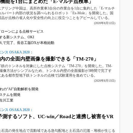
機能を1台にまとめた「E-マルチ点検車」
アリング中国は、高所作業車3台分の作業台を1台に集約した「E-マルチ
ルバート内部の状況を調べられるロボット「Ex-Mole」を開発した。国
製品が点検の省人化や安全性の向上に役立つことをアピールしている。
(2020年8月12日)
ドローンによる点検サービス
る新システム、OKI
査を1人で完了、長谷工版DXが本格始動
 OSAKA 2020：
内の全面内壁画像を撮影できる「TM-270」
鉄のトンネルを対象にした点検システム「TM-270」を開発した。TM-
、撮像方法がシンプルなため、トンネル内壁の全面撮影が3時間で完了す
にある都市型地下鉄トンネルの点検で試験運用を進めている。
(2020年8月13日)
の“AI”自動解析を開発
ステムを開発
吉川工業
 OSAKA 2020：
測するソフト、UC-win／Roadと連携し被害をVR
土石流の発生地点で流動域である急勾配地と土石流の氾濫・堆積が生じる