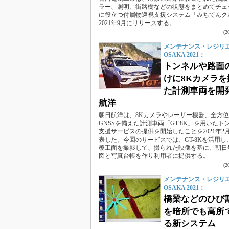
ラー、照明、街路樹などの状態をまとめてチェ
に役立つ付属物巡視支援システム「みちてんク
2021年9月にリリースする。
(
メンテナンス・レジリ
OSAKA 2021：
トンネルや路面
けに8Kカメラを
た計測車両を開
航洋
朝日航洋は、8Kカメラやレーザー機器、全方
GNSSを備えた計測車両「GT-8K」を用いたト
支援サービスの提供を開始したことを2021年2月
表した。今回のサービスでは、GT-8Kを活用し
覆工面を撮影して、撮られた映像を基に、朝日
図と写真台帳を作り利用者に提供する。
(
メンテナンス・レジリ
OSAKA 2021：
橋梁などのひび
を暗所でも高所
る新システム