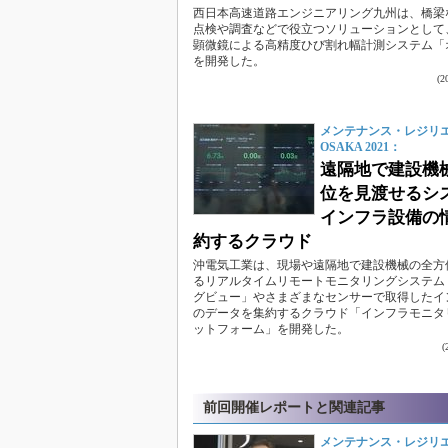
西日本高速道路エンジニアリング九州は、橋梁
点検や調査などで役立つソリューションとして
顕微鏡による高精度ひび割れ幅計測システム「
を開発した。
(
メンテナンス・レジリ
OSAKA 2021：
遠隔地で建設機
位を見渡せるシ
インフラ設備の
約するクラウド
沖電気工業は、現場や遠隔地で建設機械の全方
るリアルタイムリモートモニタリングシステム
グビュー」やさまざまなセンサーで取得したイ
のデータを集約するクラウド「インフラモニタ
ットフォーム」を開発した。
前回開催レポートと関連記事
メンテナンス・レジリエンス