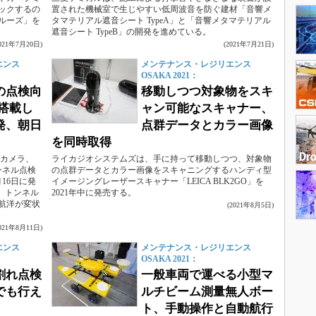
ックするの
置された機械室で生じやすい低周波音を防ぐ建材「音響メ
ルーズ」を
タマテリアル遮音シート TypeA」と「音響メタマテリアル
遮音シート TypeB」の開発を進めている。
2021年7月20日)
(2021年7月21日)
エンス
メンテナンス・レジリエンス
OSAKA 2021：
の点検向
移動しつつ対象物をスキ
搭載し
ャン可能なスキャナー、
発、朝日
点群データとカラー画像
を同時取得
位カメラ、
ライカジオシステムズは、手に持って移動しつつ、対象物
ンネル点検
の点群データとカラー画像をスキャニングするハンディ型
16日に発
イメージングレーザースキャナー「LEICA BLK2GO」を
、トンネル
2021年中に発売する。
航洋が変状
(2021年8月5日)
2021年8月11日)
エンス
メンテナンス・レジリエンス
OSAKA 2021：
割れ点検
一般車両で運べる小型マ
でも行え
ルチビーム測量無人ボー
ト、手動操作と自動航行