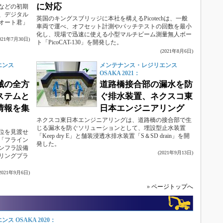
に対応
などの初期
、デジタル
英国のキングスブリッジに本社を構えるPicotechは、一般
オート君」
車両で運べ、オフセット計測やパッチテストの回数を最小
化し、現場で迅速に使える小型マルチビーム測量無人ボー
2021年7月30日)
ト「PicoCAT-130」を開発した。
(2021年8月6日)
エンス
メンテナンス・レジリエンス
OSAKA 2021：
械の全方
道路橋接合部の漏水を防
ステムと
ぐ排水装置、ネクスコ東
情報を集
日本エンジニアリング
ネクスコ東日本エンジニアリングは、道路橋の接合部で生
じる漏水を防ぐソリューションとして、埋設型止水装置
位を見渡せ
「Keep dry E」と舗装浸透水排水装置「S＆SD drain」を開
「フライン
発した。
ンフラ設備
(2021年9月13日)
リングプラ
(2021年9月6日)
»
ページトップへ
 OSAKA 2020：