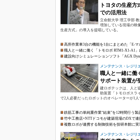
トヨタの生産方
での活用法
立命館大学 理工学部 教授
増加している現場の映
生産方式」の導入を提唱している。
高所作業車3台の機能を1台にまとめた「E-
職人と一緒に働く「トモロボ RTM1-X1-
建設向けシミュレーションソフト「AGX Dynam
メンテナンス・レジリエンス
職人と一緒に働く
サポート装置が
建ロボテックは、人と
助装置「トモロボスライ
で2人必要だったロボットのオペレーターが1
鉄筋工事の単純重作業“結束”を12時間行う
竹中工務店×NTTドコモが建築現場のDXで
複数ロボが連携する制御技術を技研本館に実
メンテナンス・レジリエンス