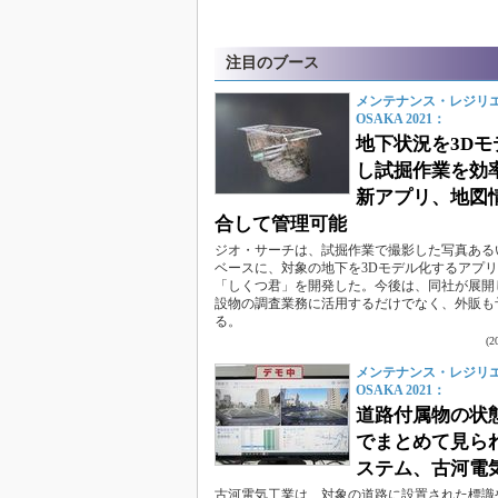
注目のブース
メンテナンス・レジリ
OSAKA 2021：
地下状況を3Dモ
し試掘作業を効
新アプリ、地図
合して管理可能
ジオ・サーチは、試掘作業で撮影した写真ある
ベースに、対象の地下を3Dモデル化するアプ
「しくつ君」を開発した。今後は、同社が展開
設物の調査業務に活用するだけでなく、外販も
る。
(
メンテナンス・レジリ
OSAKA 2021：
道路付属物の状
でまとめて見ら
ステム、古河電
古河電気工業は、対象の道路に設置された標識