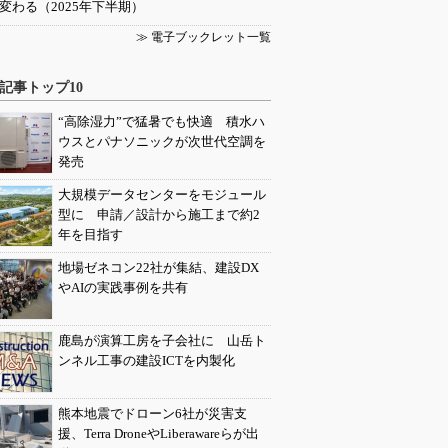
変わる（2025年下半期）
≫ 電子ブックレット一覧
記事トップ10
“高除湿力”で猛暑でも快適 積水ハ
ウスとパナソニックが次世代空調を
発売
大規模データセンターをモジュール
型に 申請／設計から施工まで約2
年を目指す
地場ゼネコン22社が集結、建設DX
やAIの実践事例を共有
鹿島が演算工房を子会社に 山岳ト
ンネル工事の建設ICTを内製化
熊本地震でドローン6社が災害支
援、Terra DroneやLiberawareらが出