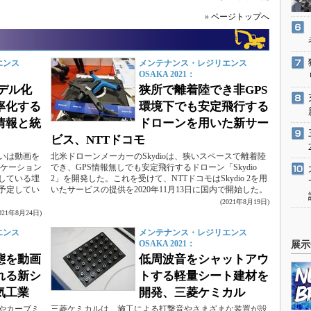
»
ページトップへ
エンス
メンテナンス・レジリエンス
OSAKA 2021：
デル化
狭所で離着陸でき非GPS
率化する
環境下でも安定飛行する
情報と統
ドローンを用いた新サー
ビス、NTTドコモ
いは動画を
北米ドローンメーカーのSkydioは、狭いスペースで離着陸
リケーション
でき、GPS情報無しでも安定飛行するドローン「Skydio
している埋
2」を開発した。これを受けて、NTTドコモはSkydio 2を用
予定してい
いたサービスの提供を2020年11月13日に国内で開始した。
(2021年8月19日)
2021年8月24日)
エンス
メンテナンス・レジリエンス
OSAKA 2021：
展示
態を動画
低周波音をシャットアウ
れる新シ
トする軽量シート建材を
気工業
開発、三菱ケミカル
やカーブミ
三菱ケミカルは、施工による打撃音やさまざまな装置が設