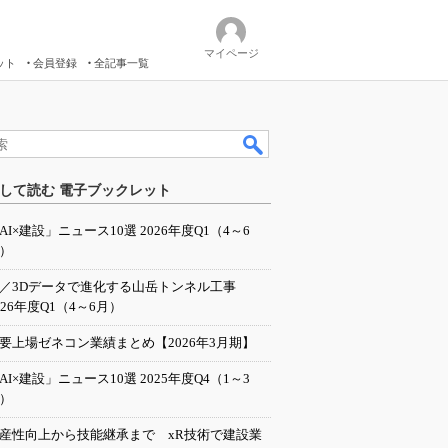
マイページ
ット
会員登録
全記事一覧
して読む 電子ブックレット
AI×建設」ニュース10選 2026年度Q1（4～6
）
I／3Dデータで進化する山岳トンネル工事
026年度Q1（4～6月）
要上場ゼネコン業績まとめ【2026年3月期】
AI×建設」ニュース10選 2025年度Q4（1～3
）
産性向上から技能継承まで xR技術で建設業