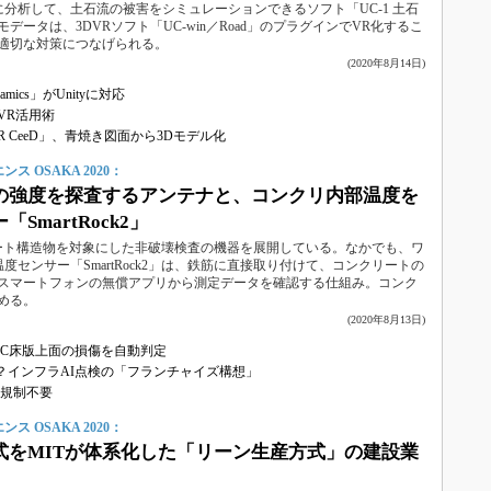
分析して、土石流の被害をシミュレーションできるソフト「UC-1 土石
ータは、3DVRソフト「UC-win／Road」のプラグインでVR化するこ
適切な対策につなげられる。
(2020年8月14日)
ics」がUnityに対応
VR活用術
R CeeD」、青焼き図面から3Dモデル化
 OSAKA 2020：
の強度を探査するアンテナと、コンクリ内部温度を
SmartRock2」
リート構造物を対象にした非破壊検査の機器を展開している。なかでも、ワ
度センサー「SmartRock2」は、鉄筋に直接取り付けて、コンクリートの
スマートフォンの無償アプリから測定データを確認する仕組み。コンク
める。
(2020年8月13日)
RC床版上面の損傷を自動判定
？インフラAI点検の「フランチャイズ構想」
通規制不要
 OSAKA 2020：
式をMITが体系化した「リーン生産方式」の建設業