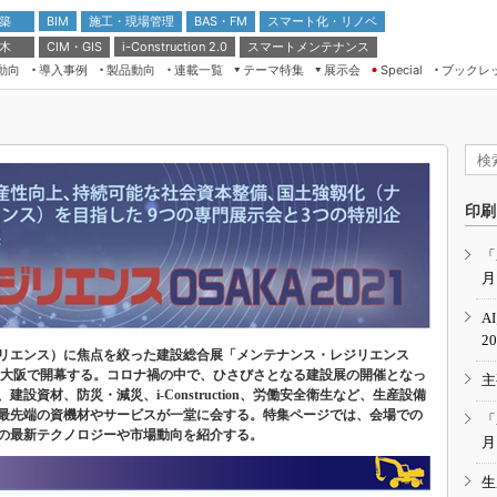
 築
施工・現場管理
BAS・FM
スマート化・リノベ
BIM
 木
CIM・GIS
スマートメンテナンス
i-Construction 2.0
動向
導入事例
製品動向
連載一覧
テーマ特集
展示会
ブックレ
Special
建設Tech NEXT BREAK
メンテナンス・レジリエンス
TOKYO2026
ドローンがもたらす建設業界の“ゲー
第8回 国際 建設・測量展
ムチェンジ” Ver.2.0
（CSPI2026）
脱3Kから新3Kへ導く建設×IT
第10回 JAPAN BUILD TOKYO－建
印刷
築・土木・不動産の先端技術展－
“Society5.0”時代のスマートビル
Japan Drone 2023
VR／ARが描くモノづくりのミライ
「
月
メンテナンス・レジリエンスOSAKA
2020
A
日本 ものづくりワールド 2020
2
リエンス）に焦点を絞った建設総合展「メンテナンス・レジリエンス
メンテナンス・レジリエンスTOKYO
ンテックス大阪で開幕する。コロナ禍の中で、ひさびさとなる建設展の開催となっ
主
2019
資材、防災・減災、i-Construction、労働安全衛生など、生産設備
最先端の資機材やサービスが一堂に会する。特集ページでは、会場での
IGAS2018
「
の最新テクノロジーや市場動向を紹介する。
月
生