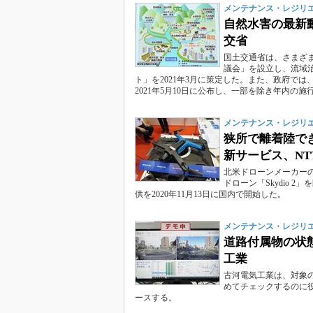
メンテナンス・レジリエンス
自然水害の最新
交省
国土交通省は、さまざ
議会」を設立し、流域
ト」を2021年3月に策定した。また、政府で
2021年5月10日に公布し、一部を除き年内の
メンテナンス・レジリエンス
狭所で離着陸で
新サービス、NT
北米ドローンメーカーの
ドローン「Skydio 2
供を2020年11月13日に国内で開始した。
メンテナンス・レジリエンス
道路付属物の状
工業
古河電気工業は、対象
めてチェックするのに役
ースする。