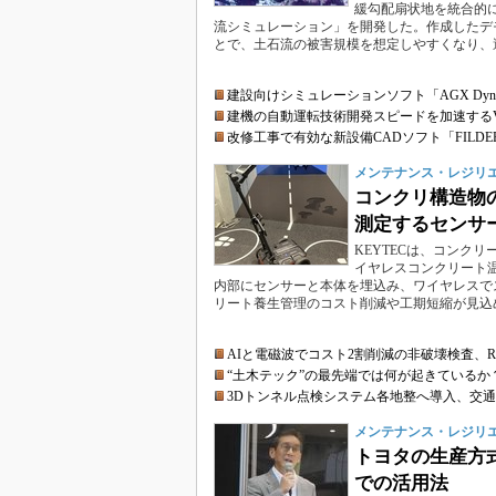
緩勾配扇状地を統合的に
流シミュレーション」を開発した。作成したデモデ
とで、土石流の被害規模を想定しやすくなり、
建設向けシミュレーションソフト「AGX Dynam
建機の自動運転技術開発スピードを加速する
改修工事で有効な新設備CADソフト「FILDE
メンテナンス・レジリエンス
コンクリ構造物
測定するセンサー「
KEYTECは、コンク
イヤレスコンクリート温
内部にセンサーと本体を埋込み、ワイヤレスで
リート養生管理のコスト削減や工期短縮が見込
AIと電磁波でコスト2割削減の非破壊検査、
“土木テック”の最先端では何が起きているか
3Dトンネル点検システム各地整へ導入、交
メンテナンス・レジリエンス
トヨタの生産方
での活用法