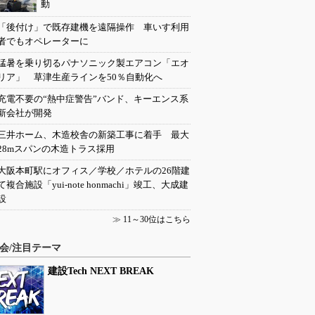
動
「後付け」で既存建機を遠隔操作 車いす利用
者でもオペレーターに
猛暑を乗り切るパナソニック製エアコン「エオ
リア」 草津生産ラインを50％自動化へ
充電不要の“熱中症警告”バンド、キーエンス系
新会社が開発
三井ホーム、木造校舎の新築工事に着手 最大
28mスパンの木造トラス採用
大阪本町駅にオフィス／学校／ホテルの26階建
て複合施設「yui-note honmachi」竣工、大成建
設
≫
11～30位はこちら
会/注目テーマ
建設Tech NEXT BREAK