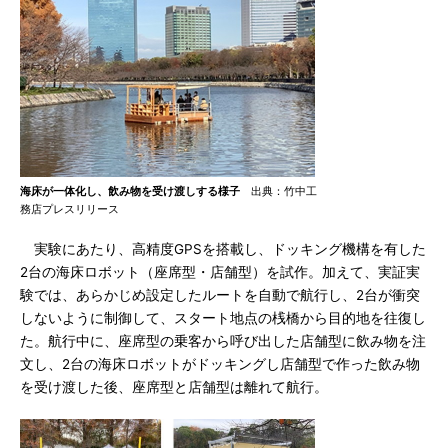
海床が一体化し、飲み物を受け渡しする様子
出典：竹中工
務店プレスリリース
実験にあたり、高精度GPSを搭載し、ドッキング機構を有した
2台の海床ロボット（座席型・店舗型）を試作。加えて、実証実
験では、あらかじめ設定したルートを自動で航行し、2台が衝突
しないように制御して、スタート地点の桟橋から目的地を往復し
た。航行中に、座席型の乗客から呼び出した店舗型に飲み物を注
文し、2台の海床ロボットがドッキングし店舗型で作った飲み物
を受け渡した後、座席型と店舗型は離れて航行。