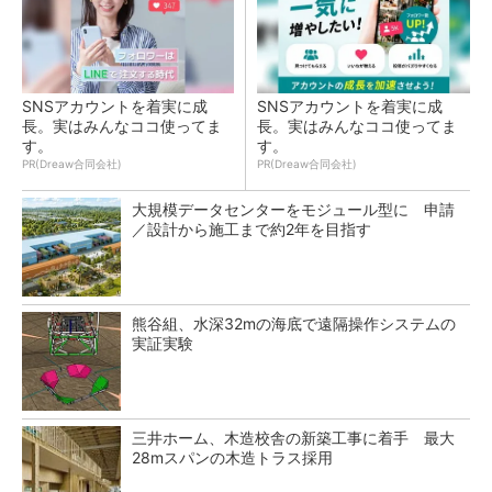
SNSアカウントを着実に成
SNSアカウントを着実に成
長。実はみんなココ使ってま
長。実はみんなココ使ってま
す。
す。
PR(Dreaw合同会社)
PR(Dreaw合同会社)
大規模データセンターをモジュール型に 申請
／設計から施工まで約2年を目指す
熊谷組、水深32mの海底で遠隔操作システムの
実証実験
三井ホーム、木造校舎の新築工事に着手 最大
28mスパンの木造トラス採用