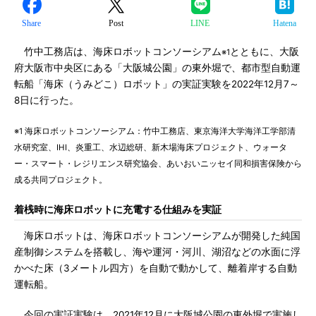
Share
Post
LINE
Hatena
竹中工務店は、海床ロボットコンソーシアム
とともに、大阪
※1
府大阪市中央区にある「大阪城公園」の東外堀で、都市型自動運
転船「海床（うみどこ）ロボット」の実証実験を2022年12月7～
8日に行った。
※1 海床ロボットコンソーシアム：竹中工務店、東京海洋大学海洋工学部清
水研究室、IHI、炎重工、水辺総研、新木場海床プロジェクト、ウォータ
ー・スマート・レジリエンス研究協会、あいおいニッセイ同和損害保険から
成る共同プロジェクト。
着桟時に海床ロボットに充電する仕組みを実証
海床ロボットは、海床ロボットコンソーシアムが開発した純国
産制御システムを搭載し、海や運河・河川、湖沼などの水面に浮
かべた床（3メートル四方）を自動で動かして、離着岸する自動
運転船。
今回の実証実験は、2021年12月に大阪城公園の東外堀で実施し