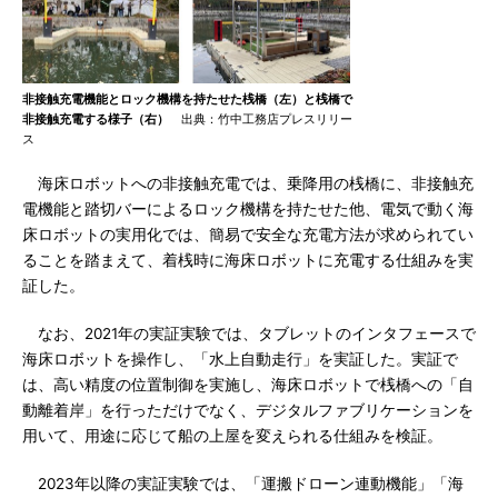
非接触充電機能とロック機構を持たせた桟橋（左）と桟橋で
非接触充電する様子（右）
出典：竹中工務店プレスリリー
ス
海床ロボットへの非接触充電では、乗降用の桟橋に、非接触充
電機能と踏切バーによるロック機構を持たせた他、電気で動く海
床ロボットの実用化では、簡易で安全な充電方法が求められてい
ることを踏まえて、着桟時に海床ロボットに充電する仕組みを実
証した。
なお、2021年の実証実験では、タブレットのインタフェースで
海床ロボットを操作し、「水上自動走行」を実証した。実証で
は、高い精度の位置制御を実施し、海床ロボットで桟橋への「自
動離着岸」を行っただけでなく、デジタルファブリケーションを
用いて、用途に応じて船の上屋を変えられる仕組みを検証。
2023年以降の実証実験では、「運搬ドローン連動機能」「海