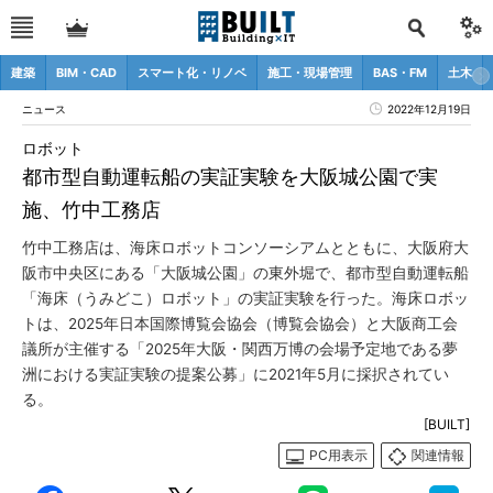
建築
BIM・CAD
スマート化・リノベ
施工・現場管理
BAS・FM
土木
ニュース
2022年12月19日
ロボット
都市型自動運転船の実証実験を大阪城公園で実
施、竹中工務店
竹中工務店は、海床ロボットコンソーシアムとともに、大阪府大
阪市中央区にある「大阪城公園」の東外堀で、都市型自動運転船
「海床（うみどこ）ロボット」の実証実験を行った。海床ロボッ
トは、2025年日本国際博覧会協会（博覧会協会）と大阪商工会
議所が主催する「2025年大阪・関西万博の会場予定地である夢
洲における実証実験の提案公募」に2021年5月に採択されてい
る。
[BUILT]
PC用表示
関連情報