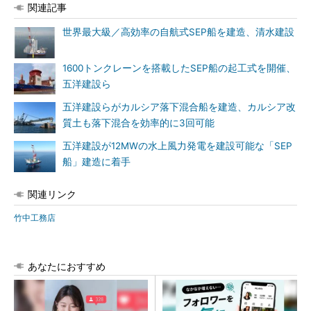
関連記事
世界最大級／高効率の自航式SEP船を建造、清水建設
1600トンクレーンを搭載したSEP船の起工式を開催、
五洋建設ら
五洋建設らがカルシア落下混合船を建造、カルシア改
質土も落下混合を効率的に3回可能
五洋建設が12MWの水上風力発電を建設可能な「SEP
船」建造に着手
関連リンク
竹中工務店
あなたにおすすめ