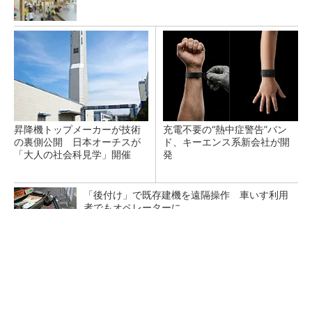
昇降機トップメーカーが技術
充電不要の“熱中症警告”バン
の裏側公開 日本オーチスが
ド、キーエンス系新会社が開
「大人の社会科見学」開催
発
「後付け」で既存建機を遠隔操作 車いす利用
者でもオペレーターに
大阪本町駅にオフィス／学校／ホテルの26階建
て複合施設「yui-note honmachi」竣工、大成
建設