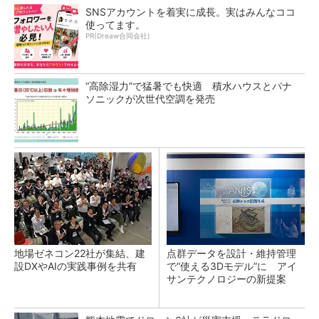
SNSアカウントを着実に成長。実はみんなココ
使ってます。
PR(Dreaw合同会社)
“高除湿力”で猛暑でも快適 積水ハウスとパナ
ソニックが次世代空調を発売
地場ゼネコン22社が集結、建
点群データを設計・維持管理
設DXやAIの実践事例を共有
で“使える3Dモデル”に アイ
サンテクノロジーの新提案