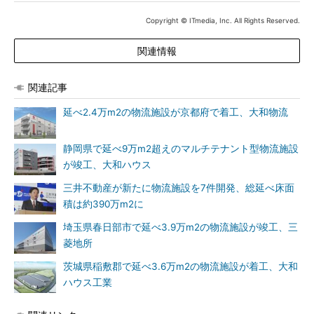
Copyright © ITmedia, Inc. All Rights Reserved.
関連情報
関連記事
延べ2.4万m2の物流施設が京都府で着工、大和物流
静岡県で延べ9万m2超えのマルチテナント型物流施設
が竣工、大和ハウス
三井不動産が新たに物流施設を7件開発、総延べ床面
積は約390万m2に
埼玉県春日部市で延べ3.9万m2の物流施設が竣工、三
菱地所
茨城県稲敷郡で延べ3.6万m2の物流施設が着工、大和
ハウス工業