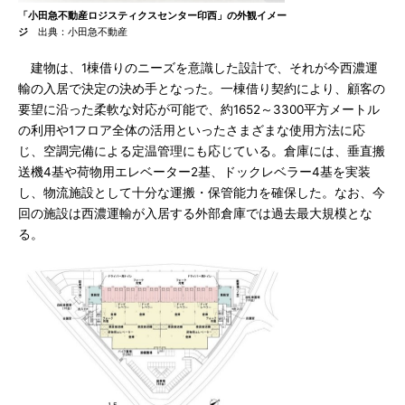
「小田急不動産ロジスティクスセンター印西」の外観イメー
ジ
出典：小田急不動産
建物は、1棟借りのニーズを意識した設計で、それが今西濃運
輸の入居で決定の決め手となった。一棟借り契約により、顧客の
要望に沿った柔軟な対応が可能で、約1652～3300平方メートル
の利用や1フロア全体の活用といったさまざまな使用方法に応
じ、空調完備による定温管理にも応じている。倉庫には、垂直搬
送機4基や荷物用エレベーター2基、ドックレベラー4基を実装
し、物流施設として十分な運搬・保管能力を確保した。なお、今
回の施設は西濃運輸が入居する外部倉庫では過去最大規模とな
る。