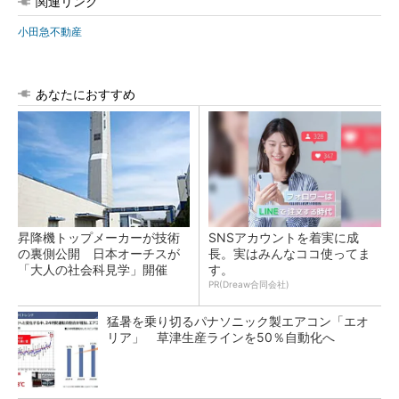
関連リンク
小田急不動産
あなたにおすすめ
昇降機トップメーカーが技術
SNSアカウントを着実に成
の裏側公開 日本オーチスが
長。実はみんなココ使ってま
「大人の社会科見学」開催
す。
PR(Dreaw合同会社)
猛暑を乗り切るパナソニック製エアコン「エオ
リア」 草津生産ラインを50％自動化へ