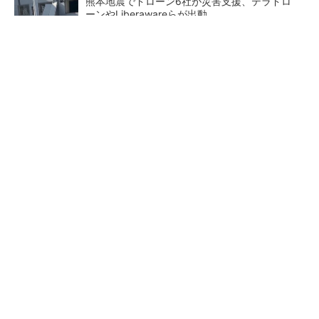
熊本地震でドローン6社が災害支援、テラドロ
ーンやLiberawareらが出動
鹿島が演算工房を子会社化 山岳トンネル工事
の建設ICTを内製化
大規模データセンターをモジュール型に 申請
／設計から施工まで約2年を目指す
東大赤門が27年秋に復活へ、
充電不要の“熱中症警告”バン