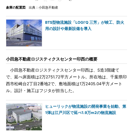
倉庫の配置図
出典：小田急不動産
BTS型物流施設「LOGI'Q 三芳」が竣工、防火
用の設計や最新設備を導入
小田急不動産ロジスティクスセンター印西の概要
小田急不動産ロジスティクスセンター印西は、S造3階建て
で、延べ床面積は2万2751.72平方メートル。所在地は、千葉県印
西市松崎台2丁目2番地2で、敷地面積は1万2405.04平方メート
ル。設計・施工はフジタが担当した。
ヒューリックが物流施設の開発事業を始動、第
1弾は江戸川区で延べ1.9万m2の物流施設