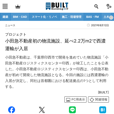
建築
BIM・CAD
スマート化・リノベ
施工・現場管理
BAS・FM
土木
ニュース
2021年8月12日
プロジェクト
小田急不動産初の物流施設、延べ2.2万m2で西濃
運輸が入居
小田急不動産は、千葉県印西市で開発を進めていた物流施設「小
田急不動産ロジスティクスセンター印西」が竣工したことを公表
した。小田急不動産ロジスティクスセンター印西は、小田急不動
産が初めて開発した物流施設となる。今回の施設には西濃運輸の
入居が決定し、同社は首都圏における配送拠点の1つとして利用
する。
[BUILT]
PC用表示
関連情報