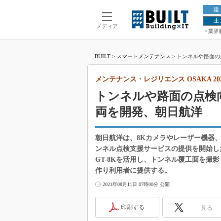
建
土
メディア
業界
BUILT
>
スマートメンテナンス
>
トンネルや路面の点
メンテナンス・レジリエンス OSAKA 20
トンネルや路面の点検
両を開発、朝日航洋
朝日航洋は、8Kカメラやレーザー機器、
ンネル点検支援サービスの提供を開始した
GT-8Kを活用し、トンネル覆工面を撮
作り利用者に提供する。
2021年08月11日 07時00分 公開
印刷する
見る