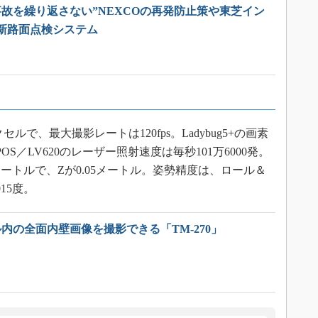
事故を繰り返さない”NEXCOの再発防止策や東芝イン
新路面点検システム
ピクセルで、最大撮影レートは120fps。Ladybug5+の画素
。POS／LV620のレーザー照射速度は毎秒101万6000発。
0メートルで、Zが0.05メートル。姿勢精度は、ロール＆
15度。
内の全面内壁画像を撮影できる「TM-270」