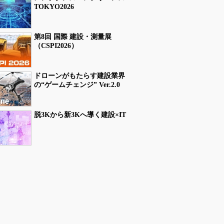
TOKYO2026
第8回 国際 建設・測量展
（CSPI2026）
ドローンがもたらす建設業界
の“ゲームチェンジ” Ver.2.0
脱3Kから新3Kへ導く建設×IT