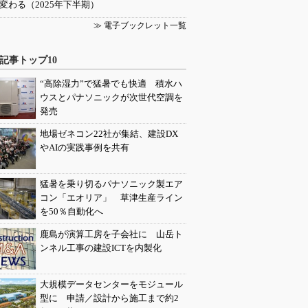
変わる（2025年下半期）
≫ 電子ブックレット一覧
記事トップ10
“高除湿力”で猛暑でも快適 積水ハ
ウスとパナソニックが次世代空調を
発売
地場ゼネコン22社が集結、建設DX
やAIの実践事例を共有
猛暑を乗り切るパナソニック製エア
コン「エオリア」 草津生産ライン
を50％自動化へ
鹿島が演算工房を子会社に 山岳ト
ンネル工事の建設ICTを内製化
大規模データセンターをモジュール
型に 申請／設計から施工まで約2