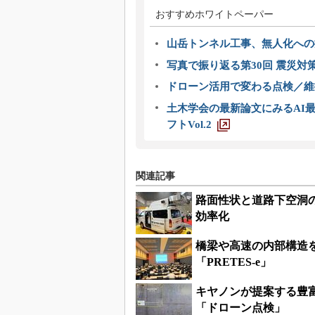
おすすめホワイトペーパー
山岳トンネル工事、無人化への挑
写真で振り返る第30回 震災対
ドローン活用で変わる点検／維持
土木学会の最新論文にみるAI最
フトVol.2
関連記事
路面性状と道路下空洞
効率化
橋梁や高速の内部構造
「PRETES-e」
キヤノンが提案する豊
「ドローン点検」