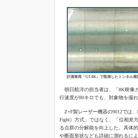
計測車両「GT-8K」で取得したトンネル展
朝日航洋の担当者は、「8K映像
行速度が80キロでも、対象物を撮
Z+F製レーザー機器の9012では、
Fight）方式」ではなく、「位相
る点群の分解能を向上した。具体
や断面形状なども詳細に測れるに