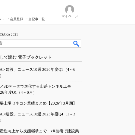
マイページ
ット
会員登録
全記事一覧
KA 2021
して読む 電子ブックレット
AI×建設」ニュース10選 2026年度Q1（4～6
）
I／3Dデータで進化する山岳トンネル工事
026年度Q1（4～6月）
要上場ゼネコン業績まとめ【2026年3月期】
AI×建設」ニュース10選 2025年度Q4（1～3
）
産性向上から技能継承まで xR技術で建設業