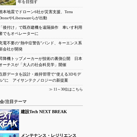
年を目指す
熊本地震でドローン6社が災害支援、Terra
DroneやLiberawareらが出動
「後付け」で既存建機を遠隔操作 車いす利用
者でもオペレーターに
充電不要の“熱中症警告”バンド、キーエンス系
新会社が開発
昇降機トップメーカーが技術の裏側公開 日本
オーチスが「大人の社会科見学」開催
点群データを設計・維持管理で“使える3Dモデ
ル”に アイサンテクノロジーの新提案
≫
11～30位はこちら
会/注目テーマ
建設Tech NEXT BREAK
メンテナンス・レジリエンス