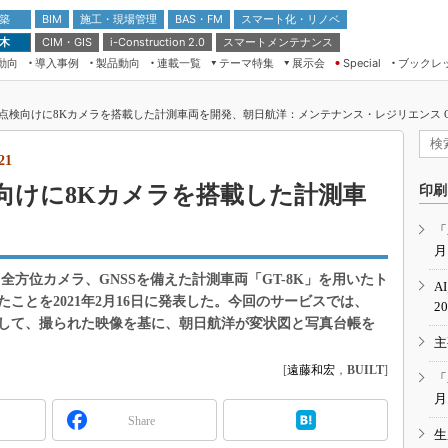
 築
施工・現場管理
BAS・FM
スマート化・リノベ
BIM
 木
CIM・GIS
スマートメンテナンス
i-Construction 2.0
動向
導入事例
製品動向
連載一覧
テーマ特集
展示会
ブックレ
Special
建設Tech NEXT BREAK
メンテナンス・レジリエンス
TOKYO2026
検向けに8Kカメラを搭載した計測車両を開発、朝日航洋：メンテナンス・レジリエンス OSA
ドローンがもたらす建設業界の“ゲー
第8回 国際 建設・測量展
ムチェンジ” Ver.2.0
（CSPI2026）
21
脱3Kから新3Kへ導く建設×IT
第10回 JAPAN BUILD TOKYO－建
向けに8Kカメラを搭載した計測車
印刷
築・土木・不動産の先端技術展－
“Society5.0”時代のスマートビル
Japan Drone 2023
VR／ARが描くモノづくりのミライ
「
月
メンテナンス・レジリエンスOSAKA
2020
全方位カメラ、GNSSを備えた計測車両「GT-8K」を用いたト
A
日本 ものづくりワールド 2020
ことを2021年2月16日に発表した。今回のサービスでは、
2
影して、撮られた映像を基に、朝日航洋が変状図と写真台帳を
メンテナンス・レジリエンスTOKYO
主
2019
[
遠藤和宏
，
BUILT
]
IGAS2018
「
月
Share
生