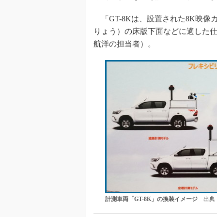
「GT-8Kは、設置された8K映
りょう）の床版下面などに適した仕
航洋の担当者）。
計測車両「GT-8K」の換装イメージ
出典