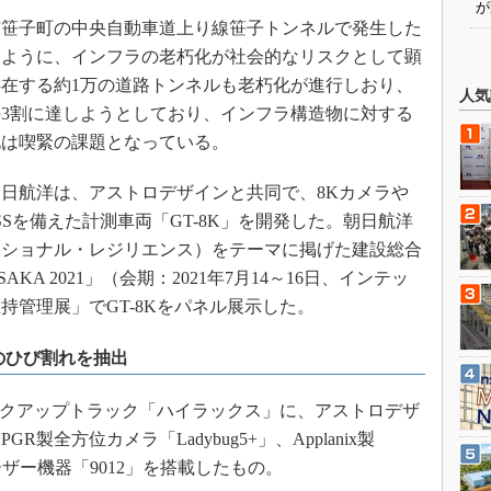
が
市笹子町の中央自動車道上り線笹子トンネルで発生した
るように、インフラの老朽化が社会的なリスクとして顕
在する約1万の道路トンネルも老朽化が進行しおり、
人気
の3割に達しようとしており、インフラ構造物に対する
化は喫緊の課題となっている。
日航洋は、アストロデザインと共同で、8Kカメラや
Sを備えた計測車両「GT-8K」を開発した。朝日航洋
ナショナル・レジリエンス）をテーマに掲げた建設総合
A 2021」（会期：2021年7月14～16日、インテッ
持管理展」でGT-8Kをパネル展示した。
のひび割れを抽出
ックアップトラック「ハイラックス」に、アストロデザ
GR製全方位カメラ「Ladybug5+」、Applanix製
製レーザー機器「9012」を搭載したもの。