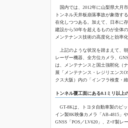
国内では、2012年に山梨県大月
トンネル天井板崩落事故が象徴す
在化しつつある。加えて、日本に存
建設から50年を超えるものが全体
メンテナンス技術の高度化と効率
上記のような状況を踏まえて、朝
レーザー機器、全方位カメラ、GNS
は、メンテナンスと国土強靭化（
展「メンテナンス・レジリエンスOSAK
クス大阪）内の「インフラ検査・維
トンネル覆工面にある0.1ミリ以上
GT-8Kは、トヨタ自動車製のピ
イン製8K映像カメラ「AB-4815」やP
GNSS「POS／LV620」、Z+F