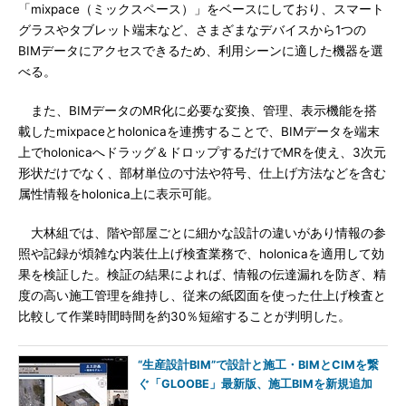
「mixpace（ミックスペース）」をベースにしており、スマート
グラスやタブレット端末など、さまざまなデバイスから1つの
BIMデータにアクセスできるため、利用シーンに適した機器を選
べる。
また、BIMデータのMR化に必要な変換、管理、表示機能を搭
載したmixpaceとholonicaを連携することで、BIMデータを端末
上でholonicaへドラッグ＆ドロップするだけでMRを使え、3次元
形状だけでなく、部材単位の寸法や符号、仕上げ方法などを含む
属性情報をholonica上に表示可能。
大林組では、階や部屋ごとに細かな設計の違いがあり情報の参
照や記録が煩雑な内装仕上げ検査業務で、holonicaを適用して効
果を検証した。検証の結果によれば、情報の伝達漏れを防ぎ、精
度の高い施工管理を維持し、従来の紙図面を使った仕上げ検査と
比較して作業時間時間を約30％短縮することが判明した。
“生産設計BIM”で設計と施工・BIMとCIMを繋
ぐ「GLOOBE」最新版、施工BIMを新規追加