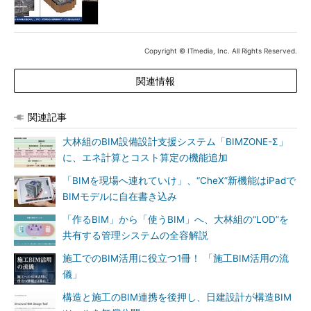
Copyright © ITmedia, Inc. All Rights Reserved.
関連情報
関連記事
大林組のBIM設備設計支援システム「BIMZONE-Σ」
に、エネ計算とコスト算定の機能追加
「BIMを現場へ連れていけ」、“CheX”新機能はiPadで
BIMモデルに自在書き込み
「作るBIM」から「使うBIM」へ、大林組の“LOD”を
共有する管理システムの全容解説
施工でのBIM活用に役立つ1冊！ 「施工BIM活用の流
儀」
構造と施工のBIM連携を後押し、日建設計が構造BIM