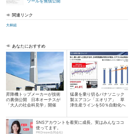
ツールを無償公開
関連リンク
大林組
あなたにおすすめ
昇降機トップメーカーが技術
猛暑を乗り切るパナソニック
の裏側公開 日本オーチスが
製エアコン「エオリア」 草
「大人の社会科見学」開催
津生産ラインを50％自動化へ
SNSアカウントを着実に成長。実はみんなココ
使ってます。
PR(Dreaw合同会社)