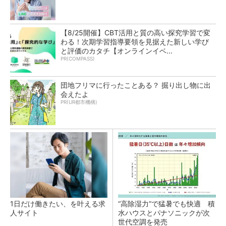
【8/25開催】CBT活用と質の高い探究学習で変
わる！次期学習指導要領を見据えた新しい学び
と評価のカタチ【オンラインイベ...
PR(COMPASS)
団地フリマに行ったことある？ 掘り出し物に出
会えたよ
PR(UR都市機構)
1日だけ働きたい、を叶える求
“高除湿力”で猛暑でも快適 積
人サイト
水ハウスとパナソニックが次
世代空調を発売