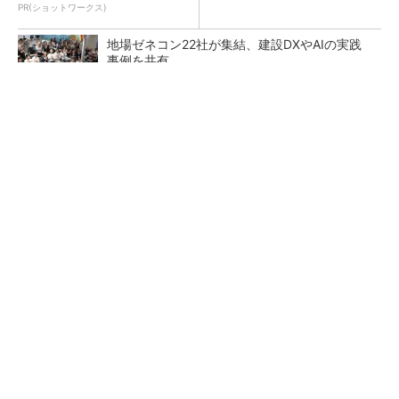
PR(ショットワークス)
地場ゼネコン22社が集結、建設DXやAIの実践
事例を共有
点群データを設計・維持管理で“使える3Dモデ
ル”に アイサンテクノロジーの新提案
熊本地震でドローン6社が災害支援、テラドロ
ーンやLiberawareらが出動