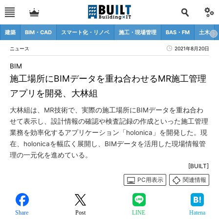
建築
BIM・CAD
スマート化・リノベ
施工・現場管理
BAS・FM
土木
ニュース
2021年8月20日
BIM
施工場所にBIMデータを重ね合わせるMR施工管理
アプリを開発、大林組
大林組は、MR技術で、実際の施工場所にBIMデータを重ね合わ
せて表示し、設計情報の確認や検査記録の作成といった施工管理
業務を効率化するアプリケーション「holonica」を開発した。現
在、holonicaを幅広く展開し、BIMデータを活用した現場情報管
理の一元化を進めている。
[BUILT]
PC用表示
関連情報
Share
Post
LINE
Hatena