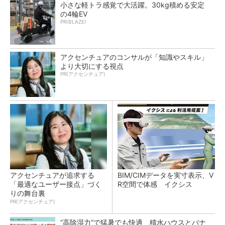
小さな軽トラ感覚で大活躍。30kg積める安定
の4輪EV
PR(BLAZE)
アクセンチュアのコンサルが「知識やスキル」
より大切にする視点
PR(アクセンチュア)
アクセンチュアが追求する
BIM/CIMデータを実寸表示、V
「最適なユーザー接点」づく
R空間で体感 イクシス
りの舞台裏
PR(アクセンチュア)
“高除湿力”で猛暑でも快適 積水ハウスとパナ