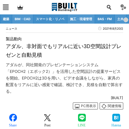
建築
BIM・CAD
スマート化・リノベ
施工・現場管理
BAS・FM
土木
ニュース
2021年8月20日
製品動向
アダル、非対面でもリアルに近い3D空間設計プレ
ゼンと自動見積
アダルが、同社開発のプレゼンテーションシステム
「EPOCH2（エポック2）」を活用した空間設計の提案サービス
を開始。EPOCH2は3Dを用い、ビデオ会議をしながら、家具の
配置をリアルに近い感覚で確認、検討でき、見積を自動で算出す
る。
[BUILT]
PC用表示
関連情報
Share
Post
LINE
Hatena