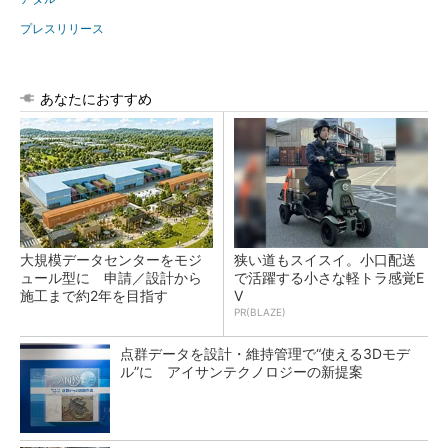
プレスリリース
あなたにおすすめ
大規模データセンターをモジ
狭い道もスイスイ。小口配送
ュール型に 申請／設計から
で活躍する小さな軽トラ感覚E
施工まで約2年を目指す
V
PR(BLAZE)
点群データを設計・維持管理で“使える3Dモデ
ル”に アイサンテクノロジーの新提案