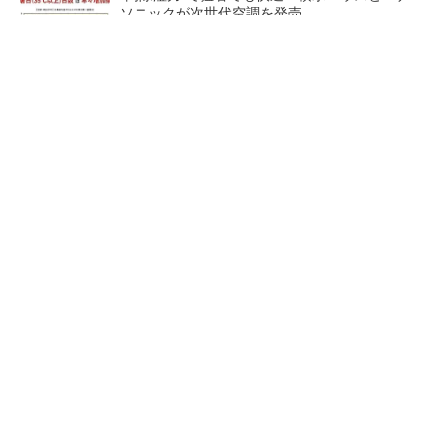
ソニックが次世代空調を発売
燈と東光電気工事、施工計画書作成を支援する
AIシステム開発
3D鉄筋モデルから加工用データまで連携、構
造設計事務所が開発したRevitアドイン
大阪本町駅にオフィス／学校
熊本地震でドローン6社が災害