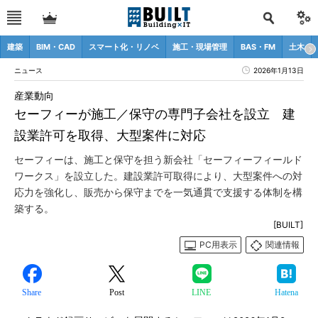
建築
BIM・CAD
スマート化・リノベ
施工・現場管理
BAS・FM
土木
ニュース
2026年1月13日
産業動向
セーフィーが施工／保守の専門子会社を設立 建
設業許可を取得、大型案件に対応
セーフィーは、施工と保守を担う新会社「セーフィーフィールド
ワークス」を設立した。建設業許可取得により、大型案件への対
応力を強化し、販売から保守までを一気通貫で支援する体制を構
築する。
[BUILT]
PC用表示
関連情報
Share
Post
LINE
Hatena