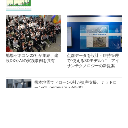
地場ゼネコン22社が集結、建
点群データを設計・維持管理
設DXやAIの実践事例を共有
で“使える3Dモデル”に アイ
サンテクノロジーの新提案
熊本地震でドローン6社が災害支援、テラドロ
ーンやLiberawareらが出動
鹿島が演算工房を子会社化 山岳トンネル工事
の建設ICTを内製化