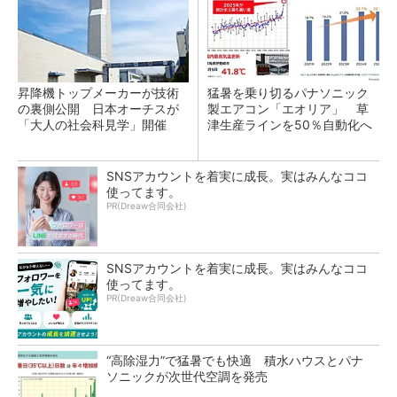
昇降機トップメーカーが技術
猛暑を乗り切るパナソニック
の裏側公開 日本オーチスが
製エアコン「エオリア」 草
「大人の社会科見学」開催
津生産ラインを50％自動化へ
SNSアカウントを着実に成長。実はみんなココ
使ってます。
PR(Dreaw合同会社)
SNSアカウントを着実に成長。実はみんなココ
使ってます。
PR(Dreaw合同会社)
“高除湿力”で猛暑でも快適 積水ハウスとパナ
ソニックが次世代空調を発売