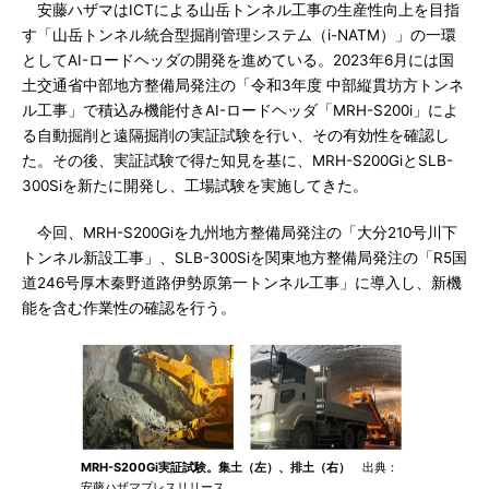
安藤ハザマはICTによる山岳トンネル工事の生産性向上を目指
す「山岳トンネル統合型掘削管理システム（i-NATM）」の一環
としてAI-ロードヘッダの開発を進めている。2023年6月には国
土交通省中部地方整備局発注の「令和3年度 中部縦貫坊方トンネ
ル工事」で積込み機能付きAI-ロードヘッダ「MRH-S200i」によ
る自動掘削と遠隔掘削の実証試験を行い、その有効性を確認し
た。その後、実証試験で得た知見を基に、MRH-S200GiとSLB-
300Siを新たに開発し、工場試験を実施してきた。
今回、MRH-S200Giを九州地方整備局発注の「大分210号川下
トンネル新設工事」、SLB-300Siを関東地方整備局発注の「R5国
道246号厚木秦野道路伊勢原第一トンネル工事」に導入し、新機
能を含む作業性の確認を行う。
MRH-S200Gi実証試験。集土（左）、排土（右）
出典：
安藤ハザマプレスリリース