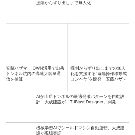
掘削からずり出しまで無人化
安藤ハザマ、IOWN活用で山岳
掘削からずり出しまでの無人
トンネル坑内の高速大容量通
化を支援する“遠隔操作移動式
信を検証
コンベヤ”を開発 安藤ハザマ
AIが山岳トンネルの最適発破パターンを自動設
計 大成建設が「T-iBlast Designer」開発
機械学習AIでシールドマシン自動運転、大成建
設が現場実証