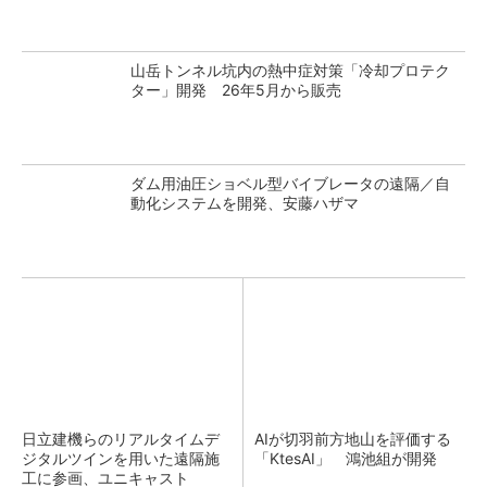
山岳トンネル坑内の熱中症対策「冷却プロテク
ター」開発 26年5月から販売
ダム用油圧ショベル型バイブレータの遠隔／自
動化システムを開発、安藤ハザマ
日立建機らのリアルタイムデ
AIが切羽前方地山を評価する
ジタルツインを用いた遠隔施
「KtesAI」 鴻池組が開発
工に参画、ユニキャスト