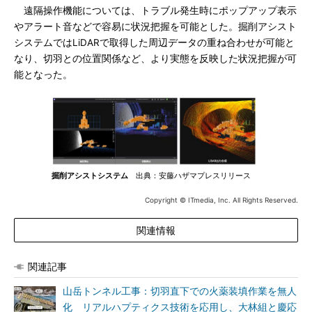
遠隔操作機能については、トラブル発生時にポップアップ表示
やアラート音などで容易に状況把握を可能とした。掘削アシスト
システムではLiDARで取得した周辺データの重ね合わせが可能と
なり、切羽との位置関係など、より実態を反映した状況把握が可
能となった。
掘削アシストシステム
出典：安藤ハザマプレスリリース
Copyright © ITmedia, Inc. All Rights Reserved.
関連情報
関連記事
山岳トンネル工事：切羽直下での火薬装填作業を無人
化 リアルハプティクス技術を応用し、大林組と慶応