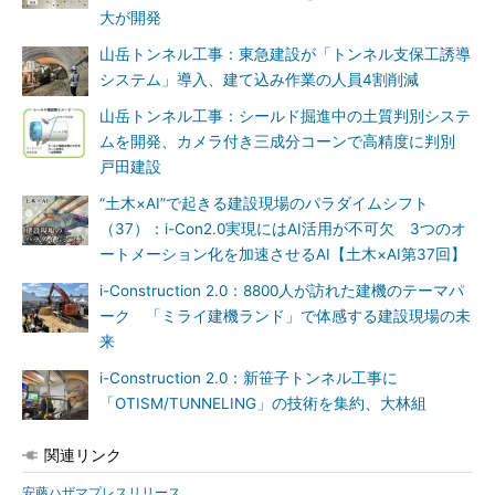
大が開発
山岳トンネル工事：東急建設が「トンネル支保工誘導
システム」導入、建て込み作業の人員4割削減
山岳トンネル工事：シールド掘進中の土質判別システ
ムを開発、カメラ付き三成分コーンで高精度に判別
戸田建設
“土木×AI”で起きる建設現場のパラダイムシフト
（37）：i-Con2.0実現にはAI活用が不可欠 3つのオ
ートメーション化を加速させるAI【土木×AI第37回】
i-Construction 2.0：8800人が訪れた建機のテーマパ
ーク 「ミライ建機ランド」で体感する建設現場の未
来
i-Construction 2.0：新笹子トンネル工事に
「OTISM/TUNNELING」の技術を集約、大林組
関連リンク
安藤ハザマプレスリリース