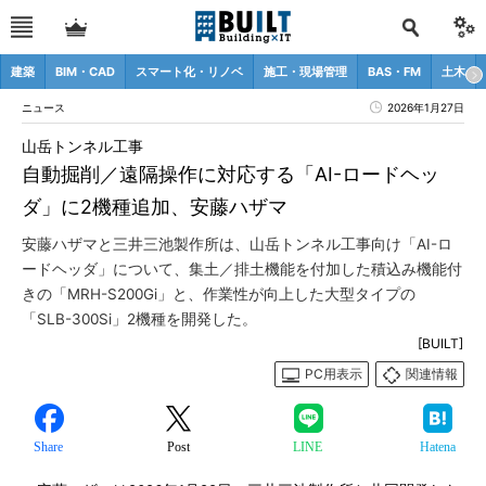
建築
BIM・CAD
スマート化・リノベ
施工・現場管理
BAS・FM
土木
ニュース
2026年1月27日
山岳トンネル工事
自動掘削／遠隔操作に対応する「AI-ロードヘッ
ダ」に2機種追加、安藤ハザマ
安藤ハザマと三井三池製作所は、山岳トンネル工事向け「AI-ロ
ードヘッダ」について、集土／排土機能を付加した積込み機能付
きの「MRH-S200Gi」と、作業性が向上した大型タイプの
「SLB-300Si」2機種を開発した。
[BUILT]
PC用表示
関連情報
Share
Post
LINE
Hatena