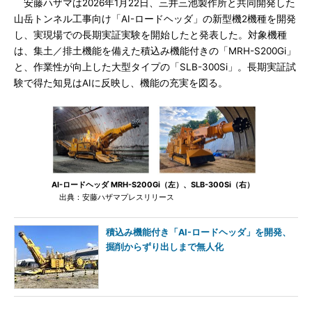
安藤ハザマは2026年1月22日、三井三池製作所と共同開発した
山岳トンネル工事向け「AI-ロードヘッダ」の新型機2機種を開発
し、実現場での長期実証実験を開始したと発表した。対象機種
は、集土／排土機能を備えた積込み機能付きの「MRH-S200Gi」
と、作業性が向上した大型タイプの「SLB-300Si」。長期実証試
験で得た知見はAIに反映し、機能の充実を図る。
AI-ロードヘッダ MRH-S200Gi（左）、SLB-300Si（右）
出典：安藤ハザマプレスリリース
積込み機能付き「AI-ロードヘッダ」を開発、
掘削からずり出しまで無人化