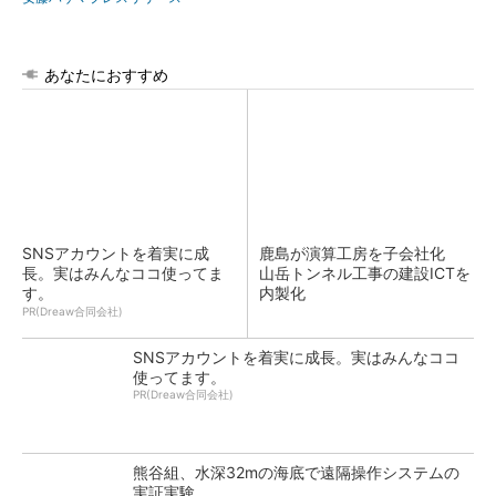
あなたにおすすめ
SNSアカウントを着実に成
鹿島が演算工房を子会社化
長。実はみんなココ使ってま
山岳トンネル工事の建設ICTを
す。
内製化
PR(Dreaw合同会社)
SNSアカウントを着実に成長。実はみんなココ
使ってます。
PR(Dreaw合同会社)
熊谷組、水深32mの海底で遠隔操作システムの
実証実験