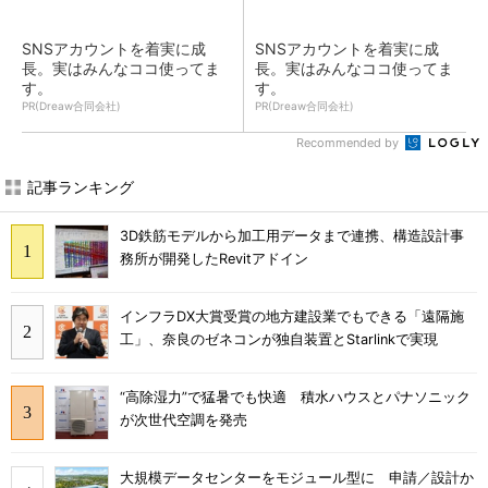
SNSアカウントを着実に成
SNSアカウントを着実に成
長。実はみんなココ使ってま
長。実はみんなココ使ってま
す。
す。
PR(Dreaw合同会社)
PR(Dreaw合同会社)
Recommended by
記事ランキング
3D鉄筋モデルから加工用データまで連携、構造設計事
務所が開発したRevitアドイン
インフラDX大賞受賞の地方建設業でもできる「遠隔施
工」、奈良のゼネコンが独自装置とStarlinkで実現
“高除湿力”で猛暑でも快適 積水ハウスとパナソニック
が次世代空調を発売
大規模データセンターをモジュール型に 申請／設計か