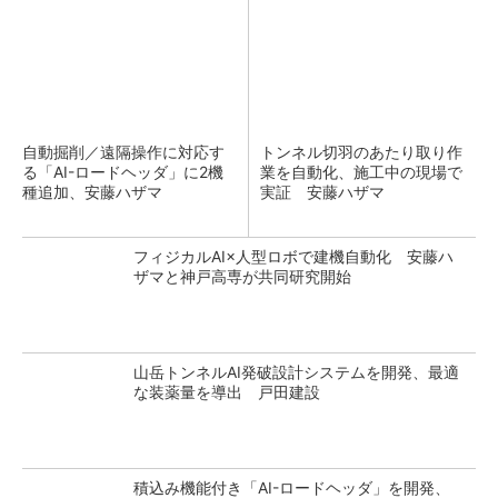
自動掘削／遠隔操作に対応す
トンネル切羽のあたり取り作
る「AI-ロードヘッダ」に2機
業を自動化、施工中の現場で
種追加、安藤ハザマ
実証 安藤ハザマ
フィジカルAI×人型ロボで建機自動化 安藤ハ
ザマと神戸高専が共同研究開始
山岳トンネルAI発破設計システムを開発、最適
な装薬量を導出 戸田建設
積込み機能付き「AI-ロードヘッダ」を開発、