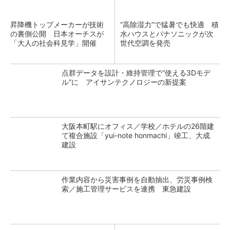
昇降機トップメーカーが技術
“高除湿力”で猛暑でも快適 積
の裏側公開 日本オーチスが
水ハウスとパナソニックが次
「大人の社会科見学」開催
世代空調を発売
点群データを設計・維持管理で“使える3Dモデ
ル”に アイサンテクノロジーの新提案
大阪本町駅にオフィス／学校／ホテルの26階建
て複合施設「yui-note honmachi」竣工、大成
建設
作業内容から災害事例を自動抽出、労災事例検
索／施工管理サービスを連携 東急建設