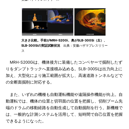
大きさ比較。手前がMRH-S200i、奥がSLB-300Si（左）、
SLB-300Siの実証試験状況
出典：安藤ハザマプレスリリー
ス
MRH-S200Giは、機体後方に装備したコンベヤーで掘削したず
りをダンプトラックへ直接積み込める。SLB-300Siは出力向上に
加え、大型化により施工範囲が拡大し、高速道路トンネルなどで
の全断面掘削に対応する。
また、いずれの機種も自動運転機能や遠隔操作機能が向上。自
動運転では、機体の位置と切羽面の位置を把握し、切削ブーム先
端のドラムの移動経路を自動生成して自動掘削を行う。新機種で
は、一般的な計測システムを活用して、短時間で自己位置を把握
できるようになった。