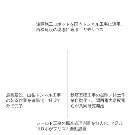
遠隔施工ロボットを国内トンネル工事に適用、
西松建設の現場に適用 ガデリウス
鹿島建設、山岳トンネル工事
鉄塔基礎工事の掘削／排土作
の装薬作業を遠隔化 1孔約1
業自動化へ、関西電力送配電
分で完了
らが共同研究開始
シールド工事の掘進管理測量を無人化、4足歩
行ロボがプリズム自動設置