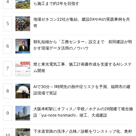
ら施工まで約2年を目指す
地場ゼネコン22社が集結、建設DXやAIの実践事例を共
有
朝礼短縮から「工務センター」設立まで 前田建設が明
かす現場データ活用のノウハウ
燈と東光電気工事、施工計画書作成を支援するAIシステ
ム開発
AIで30分～1時間先の熱中症リスクを予測、福岡市の建
設現場で実証
大阪本町駅にオフィス／学校／ホテルの26階建て複合施
設「yui-note honmachi」竣工、大成建設
下水道管路の洗浄／点検／診断をワンストップ化、奥村