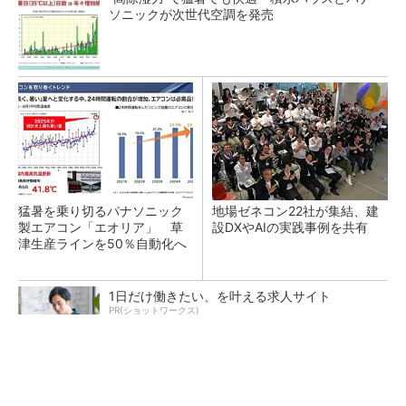
ソニックが次世代空調を発売
猛暑を乗り切るパナソニック
地場ゼネコン22社が集結、建
製エアコン「エオリア」 草
設DXやAIの実践事例を共有
津生産ラインを50％自動化へ
1日だけ働きたい、を叶える求人サイト
PR(ショットワークス)
大規模データセンターをモジュール型に 申請