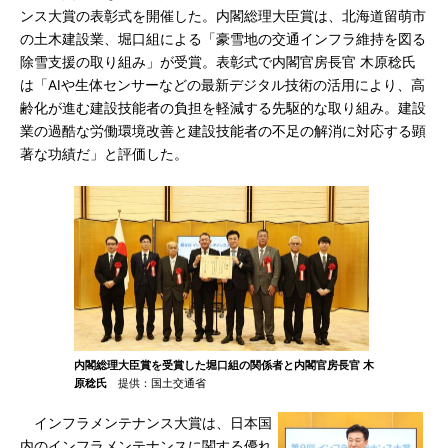
ンス大賞の表彰式を開催した。内閣総理大臣賞は、北海道留萌市
の土木建設業、堀口組による「豪雪地の交通インフラ維持を図る
除雪支援の取り組み」が受賞。表彰式で内閣官房長官 木原稔氏
は「AIや生体センサーなどの最新デジタル技術の活用により、高
齢化が進む建設技能者の負担を軽減する先駆的な取り組み。建設
業の過酷な労働環境改善と建設技能者の不足の解消に対応する顕
著な功績だ」と評価した。
内閣総理大臣賞を受賞した堀口組の関係者と内閣官房長官 木
原稔氏
提供：国土交通省
インフラメンテナンス大賞は、日本国
内のインフラメンテナンスに関する優れ