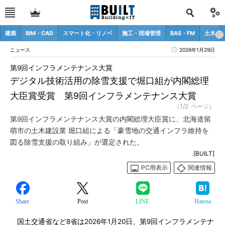
建築
BIM・CAD
スマート化・リノベ
施工・現場管理
BAS・FM
土木
ニュース
2026年1月29日
第9回インフラメンテナンス大賞
デジタル技術活用の除雪支援で堀口組が内閣総理
大臣賞受賞 第9回インフラメンテナンス大賞
（1/2 ページ）
第9回インフラメンテナンス大賞の内閣総理大臣賞に、北海道留
萌市の土木建設業 堀口組による「豪雪地の交通インフラ維持を
図る除雪支援の取り組み」が選定された。
[BUILT]
PC用表示
関連情報
Share
Post
LINE
Hatena
国土交通省など8省は2026年1月20日、第9回インフラメンテナ