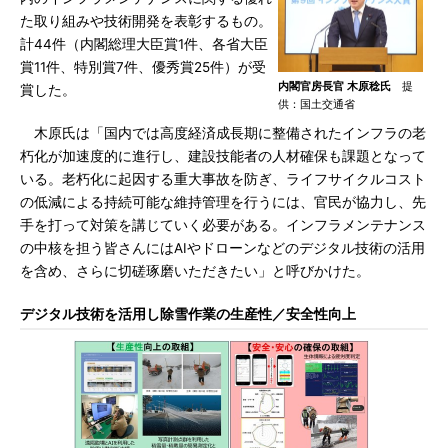
た取り組みや技術開発を表彰するもの。
計44件（内閣総理大臣賞1件、各省大臣
賞11件、特別賞7件、優秀賞25件）が受
内閣官房長官 木原稔氏
提
賞した。
供：国土交通省
木原氏は「国内では高度経済成長期に整備されたインフラの老
朽化が加速度的に進行し、建設技能者の人材確保も課題となって
いる。老朽化に起因する重大事故を防ぎ、ライフサイクルコスト
の低減による持続可能な維持管理を行うには、官民が協力し、先
手を打って対策を講じていく必要がある。インフラメンテナンス
の中核を担う皆さんにはAIやドローンなどのデジタル技術の活用
を含め、さらに切磋琢磨いただきたい」と呼びかけた。
デジタル技術を活用し除雪作業の生産性／安全性向上