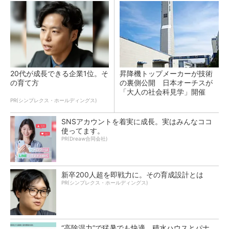
20代が成長できる企業1位。そ
昇降機トップメーカーが技術
の育て方
の裏側公開 日本オーチスが
「大人の社会科見学」開催
PR(シンプレクス・ホールディングス)
SNSアカウントを着実に成長。実はみんなココ
使ってます。
PR(Dreaw合同会社)
新卒200人超を即戦力に。その育成設計とは
PR(シンプレクス・ホールディングス)
“高除湿力”で猛暑でも快適 積水ハウスとパナ