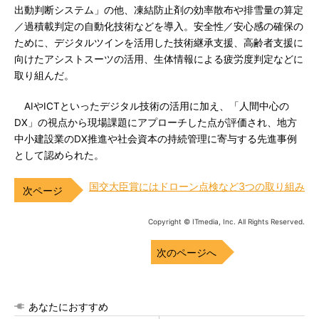
出動判断システム」の他、凍結防止剤の効率散布や排雪量の算定
／過積載判定の自動化技術などを導入。安全性／安心感の確保の
ために、デジタルツインを活用した技術継承支援、高齢者支援に
向けたアシストスーツの活用、生体情報による疲労度判定などに
取り組んだ。
AIやICTといったデジタル技術の活用に加え、「人間中心の
DX」の視点から現場課題にアプローチした点が評価され、地方
中小建設業のDX推進や社会資本の持続管理に寄与する先進事例
として認められた。
国交大臣賞にはドローン点検など3つの取り組み
Copyright © ITmedia, Inc. All Rights Reserved.
次のページへ
あなたにおすすめ