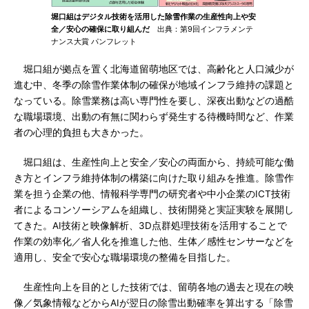
堀口組はデジタル技術を活用した除雪作業の生産性向上や安
全／安心の確保に取り組んだ
出典：第9回インフラメンテ
ナンス大賞 パンフレット
堀口組が拠点を置く北海道留萌地区では、高齢化と人口減少が
進む中、冬季の除雪作業体制の確保が地域インフラ維持の課題と
なっている。除雪業務は高い専門性を要し、深夜出動などの過酷
な職場環境、出動の有無に関わらず発生する待機時間など、作業
者の心理的負担も大きかった。
堀口組は、生産性向上と安全／安心の両面から、持続可能な働
き方とインフラ維持体制の構築に向けた取り組みを推進。除雪作
業を担う企業の他、情報科学専門の研究者や中小企業のICT技術
者によるコンソーシアムを組織し、技術開発と実証実験を展開し
てきた。AI技術と映像解析、3D点群処理技術を活用することで
作業の効率化／省人化を推進した他、生体／感性センサーなどを
適用し、安全で安心な職場環境の整備を目指した。
生産性向上を目的とした技術では、留萌各地の過去と現在の映
像／気象情報などからAIが翌日の除雪出動確率を算出する「除雪