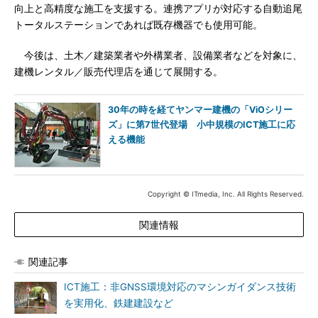
向上と高精度な施工を支援する。連携アプリが対応する自動追尾
トータルステーションであれば既存機器でも使用可能。
今後は、土木／建築業者や外構業者、設備業者などを対象に、
建機レンタル／販売代理店を通じて展開する。
30年の時を経てヤンマー建機の「ViOシリー
ズ」に第7世代登場 小中規模のICT施工に応
える機能
Copyright © ITmedia, Inc. All Rights Reserved.
関連情報
関連記事
ICT施工：非GNSS環境対応のマシンガイダンス技術
を実用化、鉄建建設など