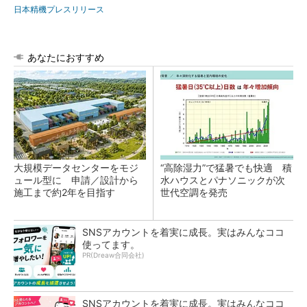
日本精機プレスリリース
あなたにおすすめ
大規模データセンターをモジ
“高除湿力”で猛暑でも快適 積
ュール型に 申請／設計から
水ハウスとパナソニックが次
施工まで約2年を目指す
世代空調を発売
SNSアカウントを着実に成長。実はみんなココ
使ってます。
PR(Dreaw合同会社)
SNSアカウントを着実に成長。実はみんなココ