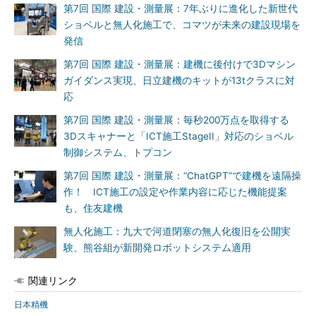
第7回 国際 建設・測量展：7年ぶりに進化した新世代
ショベルと無人化施工で、コマツが未来の建設現場を
発信
第7回 国際 建設・測量展：建機に後付けで3Dマシン
ガイダンス実現、日立建機のキットが13tクラスに対
応
第7回 国際 建設・測量展：毎秒200万点を取得する
3Dスキャナーと「ICT施工StageII」対応のショベル
制御システム、トプコン
第7回 国際 建設・測量展：“ChatGPT”で建機を遠隔操
作！ ICT施工の設定や作業内容に応じた機能提案
も、住友建機
無人化施工：九大で河道閉塞の無人化復旧を公開実
験、熊谷組が新開発ロボットシステム適用
関連リンク
日本精機