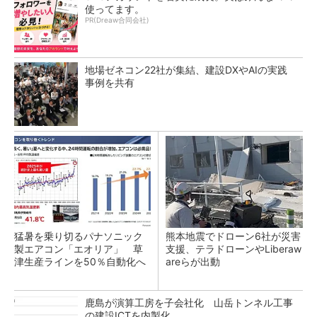
使ってます。
PR(Dreaw合同会社)
地場ゼネコン22社が集結、建設DXやAIの実践
事例を共有
猛暑を乗り切るパナソニック
熊本地震でドローン6社が災害
製エアコン「エオリア」 草
支援、テラドローンやLiberaw
津生産ラインを50％自動化へ
areらが出動
鹿島が演算工房を子会社化 山岳トンネル工事
の建設ICTを内製化