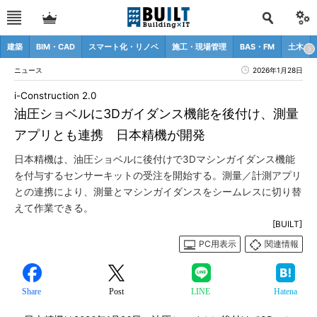
建築
BIM・CAD
スマート化・リノベ
施工・現場管理
BAS・FM
土木
ニュース
2026年1月28日
i-Construction 2.0
油圧ショベルに3Dガイダンス機能を後付け、測量
アプリとも連携 日本精機が開発
日本精機は、油圧ショベルに後付けで3Dマシンガイダンス機能
を付与するセンサーキットの受注を開始する。測量／計測アプリ
との連携により、測量とマシンガイダンスをシームレスに切り替
えて作業できる。
[BUILT]
PC用表示
関連情報
Share
Post
LINE
Hatena