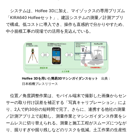
システムは、Holfee 3Dに加え、マイゾックスの専用プリズム
「KIRA640 Holfeeセット」、建設システムの測量／計測アプリ
で構成。低コストに導入でき、操作も直感的で分かりやすため、
中小規模工事の現場での活用を見込んでいる。
Holfee 3Dを用いた簡易3Dマシンガイダンスセット
出典：
日本精機プレスリリース
位置／角度調整作業は、モバイル端末で撮影した画像からセン
サーの取り付け誤差を補正する「写真キャリブレーション」によ
り、2人で約30分の短時間で完了。さらに、連携する他社の測量
／計測アプリ上で起動し、測量作業とマシンガイダンス作業をシ
ームレスに切り替えられる。測量と施工工程がスムーズにつなが
り、掘りすぎや掘り残しなどのリスクを低減。土工作業の生産性