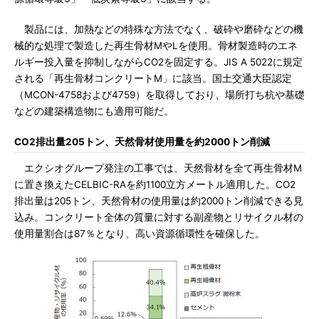
製品には、加熱などの特殊な方法でなく、破砕や磨砕などの機
械的な処理で製造した再生骨材MやLを使用。骨材製造時のエネ
ルギー投入量を抑制しながらCO2を固定する。JIS A 5022に規定
される「再生骨材コンクリートM」に該当。国土交通大臣認定
（MCON-4758および4759）を取得しており、場所打ち杭や基礎
などの建築構造物にも適用可能だ。
CO2排出量205トン、天然骨材使用量を約2000トン削減
エクシオグループ発注の工事では、天然骨材を全て再生骨材M
に置き換えたCELBIC-RAを約1100立方メートル適用した。CO2
排出量は205トン、天然骨材の使用量は約2000トン削減できる見
込み。コンクリート全体の質量に対する副産物とリサイクル材の
使用量割合は87％となり、高い資源循環性を確保した。