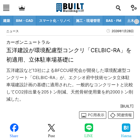
建築
BIM・CAD
スマート化・リノベ
施工・現場管理
BAS・FM
土木
ニュース
2026年1月28日
カーボンニュートラル
五洋建設が環境配慮型コンクリ「CELBIC-RA」を
初適用、立体駐車場基礎に
五洋建設など13社によるBFCCU研究会が開発した環境配慮型コ
ンクリート「CELBIC-RA」が、エクシオ府中技術センタ立体駐
車場建設計画の基礎に適用された。一般的なコンクリートと比較
してCO2排出量を205トン削減、天然骨材使用量を約2000トン削
減した。
[BUILT]
PC用表示
関連情報
Share
Post
LINE
Hatena