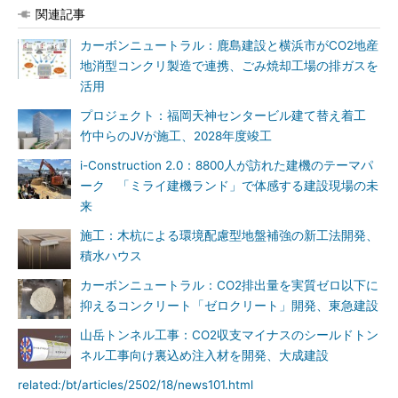
関連記事
カーボンニュートラル：鹿島建設と横浜市がCO2地産
地消型コンクリ製造で連携、ごみ焼却工場の排ガスを
活用
プロジェクト：福岡天神センタービル建て替え着工
竹中らのJVが施工、2028年度竣工
i-Construction 2.0：8800人が訪れた建機のテーマパ
ーク 「ミライ建機ランド」で体感する建設現場の未
来
施工：木杭による環境配慮型地盤補強の新工法開発、
積水ハウス
カーボンニュートラル：CO2排出量を実質ゼロ以下に
抑えるコンクリート「ゼロクリート」開発、東急建設
山岳トンネル工事：CO2収支マイナスのシールドトン
ネル工事向け裏込め注入材を開発、大成建設
related:/bt/articles/2502/18/news101.html