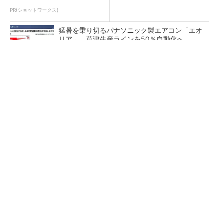
PR(ショットワークス)
猛暑を乗り切るパナソニック製エアコン「エオ
リア」 草津生産ラインを50％自動化へ
熊本地震でドローン6社が災害支援、テラドロ
ーンやLiberawareらが出動
鹿島が演算工房を子会社化 山岳トンネル工事
の建設ICTを内製化