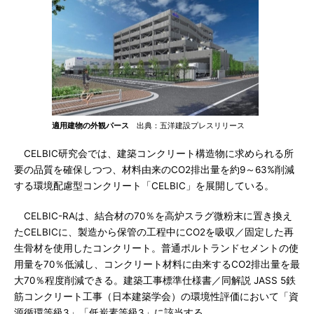
適用建物の外観パース
出典：五洋建設プレスリリース
CELBIC研究会では、建築コンクリート構造物に求められる所
要の品質を確保しつつ、材料由来のCO2排出量を約9～63%削減
する環境配慮型コンクリート「CELBIC」を展開している。
CELBIC-RAは、結合材の70％を高炉スラグ微粉末に置き換え
たCELBICに、製造から保管の工程中にCO2を吸収／固定した再
生骨材を使用したコンクリート。普通ポルトランドセメントの使
用量を70％低減し、コンクリート材料に由来するCO2排出量を最
大70％程度削減できる。建築工事標準仕様書／同解説 JASS 5鉄
筋コンクリート工事（日本建築学会）の環境性評価において「資
源循環等級3」「低炭素等級3」に該当する。