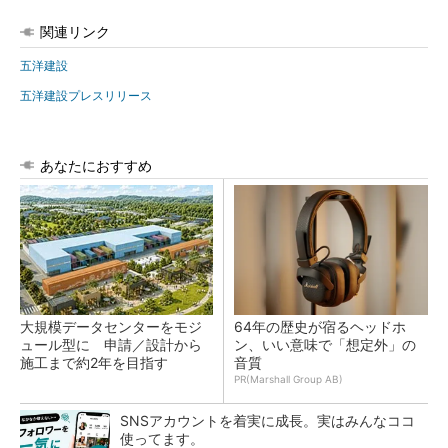
関連リンク
五洋建設
五洋建設プレスリリース
あなたにおすすめ
大規模データセンターをモジ
64年の歴史が宿るヘッドホ
ュール型に 申請／設計から
ン、いい意味で「想定外」の
施工まで約2年を目指す
音質
PR(Marshall Group AB)
SNSアカウントを着実に成長。実はみんなココ
使ってます。