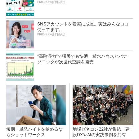
PR(Dreaw合同会社)
SNSアカウントを着実に成長。実はみんなココ
使ってます。
PR(Dreaw合同会社)
“高除湿力”で猛暑でも快適 積水ハウスとパナ
ソニックが次世代空調を発売
短期・単発バイトを始めるな
地場ゼネコン22社が集結、建
らショットワークス
設DXやAIの実践事例を共有