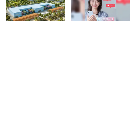
大規模データセンターをモジ
SNSアカウントを着実に成
ュール型に 申請／設計から
長。実はみんなココ使ってま
施工まで約2年を目指す
す。
PR(Dreaw合同会社)
デリケートな荷物や農作業に。サス付きで安心
の小さな軽トラ
PR(BLAZE)
デリケートな荷物や農作業に。サス付きで安心
の小さな軽トラ
PR(BLAZE)
“高除湿力”で猛暑でも快適 積水ハウスとパナ
ソニックが次世代空調を発売