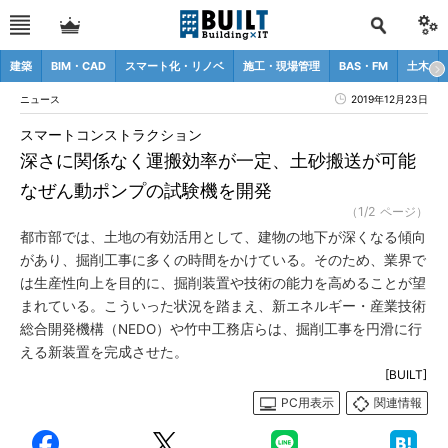
建築
BIM・CAD
スマート化・リノベ
施工・現場管理
BAS・FM
土木
ニュース
2019年12月23日
スマートコンストラクション
深さに関係なく運搬効率が一定、土砂搬送が可能
なぜん動ポンプの試験機を開発
（1/2 ページ）
都市部では、土地の有効活用として、建物の地下が深くなる傾向
があり、掘削工事に多くの時間をかけている。そのため、業界で
は生産性向上を目的に、掘削装置や技術の能力を高めることが望
まれている。こういった状況を踏まえ、新エネルギー・産業技術
総合開発機構（NEDO）や竹中工務店らは、掘削工事を円滑に行
える新装置を完成させた。
[BUILT]
PC用表示
関連情報