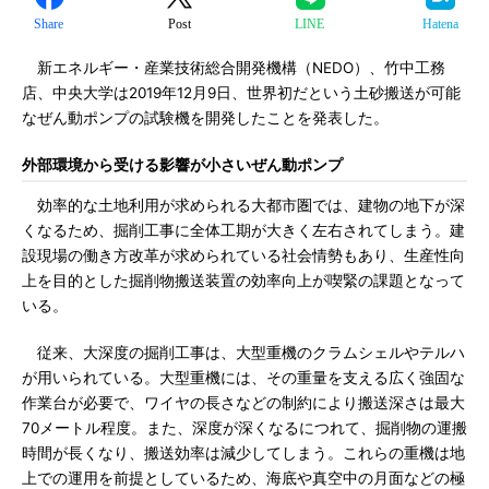
Share
Post
LINE
Hatena
新エネルギー・産業技術総合開発機構（NEDO）、竹中工務
店、中央大学は2019年12月9日、世界初だという土砂搬送が可能
なぜん動ポンプの試験機を開発したことを発表した。
外部環境から受ける影響が小さいぜん動ポンプ
効率的な土地利用が求められる大都市圏では、建物の地下が深
くなるため、掘削工事に全体工期が大きく左右されてしまう。建
設現場の働き方改革が求められている社会情勢もあり、生産性向
上を目的とした掘削物搬送装置の効率向上が喫緊の課題となって
いる。
従来、大深度の掘削工事は、大型重機のクラムシェルやテルハ
が用いられている。大型重機には、その重量を支える広く強固な
作業台が必要で、ワイヤの長さなどの制約により搬送深さは最大
70メートル程度。また、深度が深くなるにつれて、掘削物の運搬
時間が長くなり、搬送効率は減少してしまう。これらの重機は地
上での運用を前提としているため、海底や真空中の月面などの極