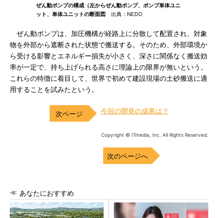
ぜん動ポンプの構成（左からぜん動ポンプ、ポンプ単体ユニ
ット、単体ユニットの断面図
出典：NEDO
ぜん動ポンプは、加圧機構が経路上に分散して配置され、対象
物を外部から遮断された状態で搬送する。そのため、外部環境か
ら受ける影響とエネルギー損失が小さく、深さに関係なく搬送効
率が一定で、持ち上げられる高さに理論上の限界が無いという。
これらの特徴に着目して、世界で初めて建設現場の土砂搬送に適
用することを試みたという。
今回の開発の成果は？
Copyright © ITmedia, Inc. All Rights Reserved.
次のページへ
あなたにおすすめ