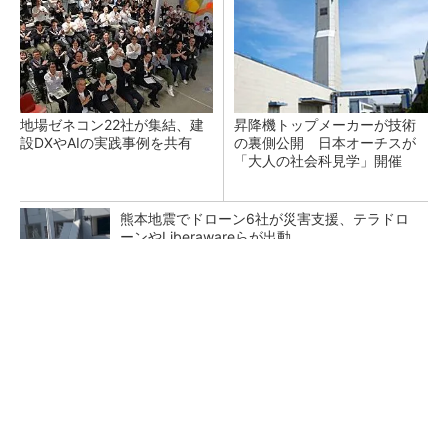
地場ゼネコン22社が集結、建
昇降機トップメーカーが技術
設DXやAIの実践事例を共有
の裏側公開 日本オーチスが
「大人の社会科見学」開催
熊本地震でドローン6社が災害支援、テラドロ
ーンやLiberawareらが出動
点群データを設計・維持管理で“使える3Dモデ
ル”に アイサンテクノロジーの新提案
鹿島が演算工房を子会社化 山岳トンネル工事
の建設ICTを内製化