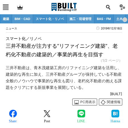
建築
BIM・CAD
スマート化・リノベ
施工・現場管理
BAS・FM
土木
ニュース
2019年12月18日
スマート化／リノベ
三井不動産が注力する“リファイニング建築”、老
朽化不動産の建築的／事業的再生を目指す
（1/2 ページ）
三井不動産は、青木茂建築工房のリファイニング建築を活用し、
建築的な再生に加え、三井不動産グループが保持している不動産
全般のノウハウで事業的な再生も図り、老朽化不動産の抱える課
題をクリアにする新規事業を展開している。
[BUILT]
PC用表示
関連情報
Share
Post
LINE
Hatena