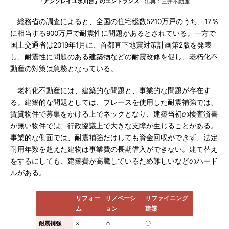
「アンソレイユ氷川台」のエントランス
出典：三井不動産
総務省の調査によると、全国の住宅総数5210万戸のうち、17％
に相当する900万戸で耐震性に問題があるとされている。一方で
国土交通省は2019年1月に、首都直下地震対策計画第2版を発表
し、耐震性に問題のある建築物などの耐震改修を促し、老朽化不
動産の対策は急務となっている。
老朽化不動産には、建築的な問題と、事業的な問題が存在す
る。建築的な問題としては、ブレースを使用した耐震補強では、
賃貸物件で募集をかける上でネックとなり、建築当初の検査済書
が無い物件では、行政協議上で大きな支障が生じることがある。
事業的な側面では、耐震補強だけしても資金回収ができず、法定
耐用年数を超えた建物は事業費の長期借入ができない。建て替え
をするにしても、建築費が高騰しているため難しいなどのハード
ルがある。
リフォー
リノベーシ
リファイニング
ム
ョン
建築
耐震補強
×
△
〇