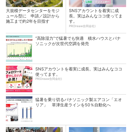
大規模データセンターをモジ
SNSアカウントを着実に成
ュール型に 申請／設計から
長。実はみんなココ使ってま
施工まで約2年を目指す
す。
PR(Dreaw合同会社)
“高除湿力”で猛暑でも快適 積水ハウスとパナ
ソニックが次世代空調を発売
SNSアカウントを着実に成長。実はみんなココ
使ってます。
PR(Dreaw合同会社)
猛暑を乗り切るパナソニック製エアコン「エオ
リア」 草津生産ラインを50％自動化へ