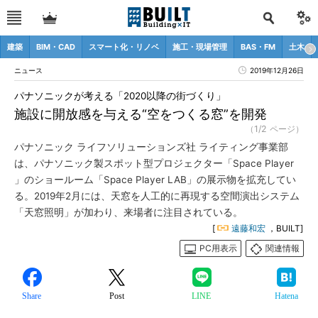
建築
BIM・CAD
スマート化・リノベ
施工・現場管理
BAS・FM
土木
ニュース
2019年12月26日
パナソニックが考える「2020以降の街づくり」
施設に開放感を与える“空をつくる窓”を開発
（1/2 ページ）
パナソニック ライフソリューションズ社 ライティング事業部
は、パナソニック製スポット型プロジェクター「Space Player
」のショールーム「Space Player LAB」の展示物を拡充してい
る。2019年2月には、天窓を人工的に再現する空間演出システム
「天窓照明」が加わり、来場者に注目されている。
[
遠藤和宏
，BUILT]
PC用表示
関連情報
Share
Post
LINE
Hatena