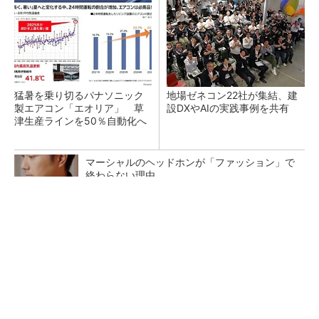
猛暑を乗り切るパナソニック
地場ゼネコン22社が集結、建
製エアコン「エオリア」 草
設DXやAIの実践事例を共有
津生産ラインを50％自動化へ
マーシャルのヘッドホンが「ファッション」で
終わらない理由
PR(Marshall Group AB)
昇降機トップメーカーが技術の裏側公開 日本
オーチスが「大人の社会科見学」開催
熊本地震でドローン6社が災害支援、テラドロ