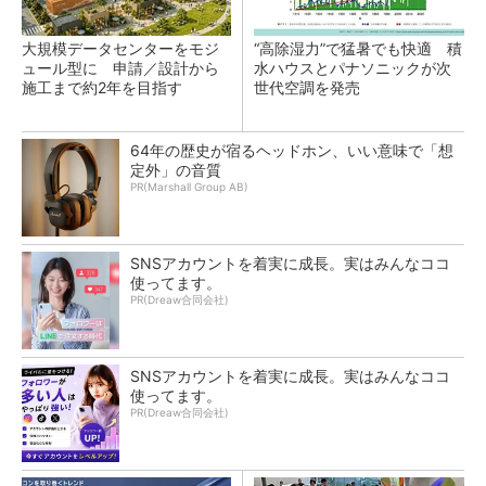
大規模データセンターをモジ
“高除湿力”で猛暑でも快適 積
ュール型に 申請／設計から
水ハウスとパナソニックが次
施工まで約2年を目指す
世代空調を発売
64年の歴史が宿るヘッドホン、いい意味で「想
定外」の音質
PR(Marshall Group AB)
SNSアカウントを着実に成長。実はみんなココ
使ってます。
PR(Dreaw合同会社)
SNSアカウントを着実に成長。実はみんなココ
使ってます。
PR(Dreaw合同会社)