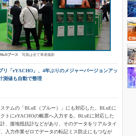
aMoJiブース
写真は全て筆者撮影
プリ「eYACHO」、4年ぶりのメジャーバージョンアッ
計測値も自動で整理
テムの「BLuE（ブルー）」にも対応した。BLuEに
トにeYACHOの帳票へ入力する。BLuEに対応した
音計、接地抵抗計などがあり、そのデータをリアルタイ
れば、入力作業ゼロでデータの転記ミス防止にもつなが