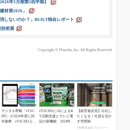
026年3月期第3四半期】
材展2026」
消しないのか？」BUILT独自レポート
策技術展
Copyright © ITmedia, Inc. All Rights Reserved.
デジタル野帳「eYAC
eYACHOにAIによるK
【経営者必見】出社し
HO」が2024年度にBI
Y活動支援とテレビ電
たくなる！社員を活か
M連携 eYACHO上で
話の新機能 2024年春
す空間術
BIMモ...
リリース
PR(株式会社アルファーテクノ)