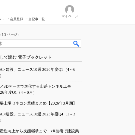
マイページ
ット
会員登録
全記事一覧
1/2 ページ）
して読む 電子ブックレット
AI×建設」ニュース10選 2026年度Q1（4～6
）
I／3Dデータで進化する山岳トンネル工事
026年度Q1（4～6月）
要上場ゼネコン業績まとめ【2026年3月期】
AI×建設」ニュース10選 2025年度Q4（1～3
）
産性向上から技能継承まで xR技術で建設業