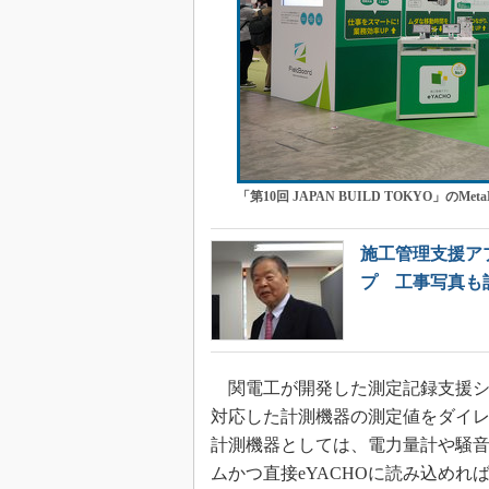
「第10回 JAPAN BUILD TOKYO」のMet
施工管理支援ア
プ 工事写真も
関電工が開発した測定記録支援シス
対応した計測機器の測定値をダイレク
計測機器としては、電力量計や騒
ムかつ直接eYACHOに読み込め