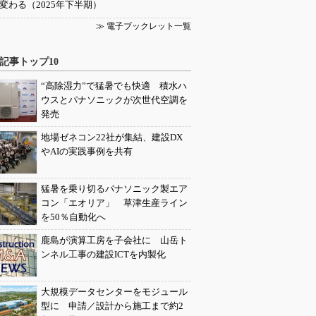
変わる（2025年下半期）
≫ 電子ブックレット一覧
記事トップ10
“高除湿力”で猛暑でも快適 積水ハ
ウスとパナソニックが次世代空調を
発売
地場ゼネコン22社が集結、建設DX
やAIの実践事例を共有
猛暑を乗り切るパナソニック製エア
コン「エオリア」 草津生産ライン
を50％自動化へ
鹿島が演算工房を子会社に 山岳ト
ンネル工事の建設ICTを内製化
大規模データセンターをモジュール
型に 申請／設計から施工まで約2