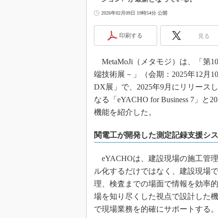
2026年02月09日 19時54分 公開
印刷する
見る
MetaMoJi（メタモジ）は、「第10
端技術展－」（会期：2025年12月
DX展」で、2025年9月にリリー
なる「eYACHO for Busines
機能を紹介した。
関電工が開発した測定記録支援シ
eYACHOは、建設現場の施工管
ル化するだけではなく、建設現場
理、検査までの場面で情報を効率
場を知り尽くした視点で設計した
で現場業務を的確にサポートする