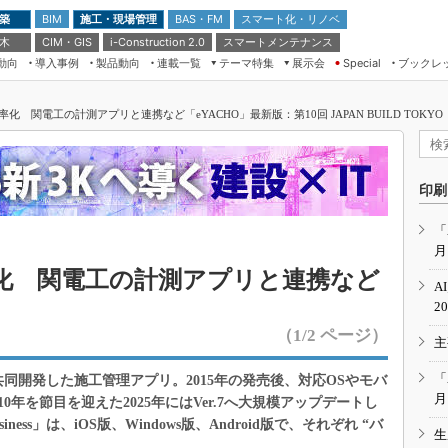
 築
施工・現場管理
BAS・FM
スマート化・リノベ
BIM
 木
CIM・GIS
スマートメンテナンス
i-Construction 2.0
動向
導入事例
製品動向
連載一覧
テーマ特集
展示会
ブックレ
Special
建設Tech NEXT BREAK
メンテナンス・レジリエンス
TOKYO2026
 関電工の計測アプリと連携など「eYACHO」最新版：第10回 JAPAN BUILD TOKYO（
ドローンがもたらす建設業界の“ゲー
第8回 国際 建設・測量展
ムチェンジ” Ver.2.0
（CSPI2026）
脱3Kから新3Kへ導く建設×IT
第10回 JAPAN BUILD TOKYO－建
印刷
築・土木・不動産の先端技術展－
“Society5.0”時代のスマートビル
Japan Drone 2023
VR／ARが描くモノづくりのミライ
「
月
メンテナンス・レジリエンスOSAKA
2020
化 関電工の計測アプリと連携など
A
日本 ものづくりワールド 2020
2
メンテナンス・レジリエンスTOKYO
（1/2 ページ）
主
2019
IGAS2018
「
組と共同開発した施工管理アプリ。2015年の発売後、対応OSやモバ
月
年を節目を迎えた2025年にはVer.7へ大規模アップデートし
iness」は、iOS版、Windows版、Android版で、それぞれ “バ
生