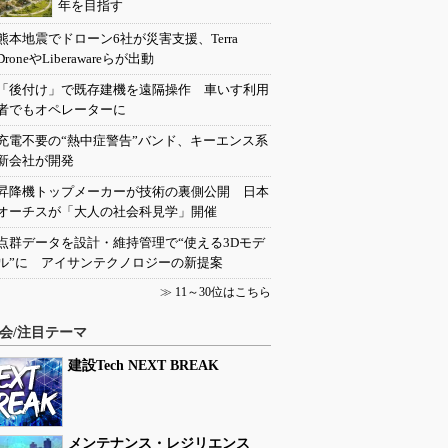
年を目指す
熊本地震でドローン6社が災害支援、Terra
DroneやLiberawareらが出動
「後付け」で既存建機を遠隔操作 車いす利用
者でもオペレーターに
充電不要の“熱中症警告”バンド、キーエンス系
新会社が開発
昇降機トップメーカーが技術の裏側公開 日本
オーチスが「大人の社会科見学」開催
点群データを設計・維持管理で“使える3Dモデ
ル”に アイサンテクノロジーの新提案
≫
11～30位はこちら
会/注目テーマ
建設Tech NEXT BREAK
メンテナンス・レジリエンス