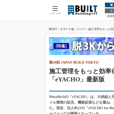
建
土
メディア
業界
BUILT
>
スマート化・リノベ
>
施工管理をもっと効率化
第10回 JAPAN BUILD TOKYO
施工管理をもっと効率
「eYACHO」最新版
MetaMoJiの「eYACHO」は、大林
イル環境の拡充、機能拡張などを重ね、10
た。現在、法人向けの「eYACHO for Bus
ージョン7”が最新となっている。