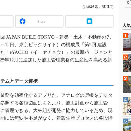
が
[
川本鉄馬
，
BUILT
]
Share
人気
回 JAPAN BUILD TOKYO－建築・土木・不動産の先
10～12日、東京ビッグサイト）の構成展「第5回 建設
スした「eYACHO（イーヤチョウ）」の最新バージョンと
s 7」と2025年12月に追加した施工管理業務の生産性を高める新
ステムとデータ連携
理業務を効率化するアプリだ。アナログの野帳をデジタ
で参照する各種図面はもとより、施工計画から施工管
的に管理できる。大林組が開発に協力しているため、現
機能には無駄や不足がなく、建設生産プロセスの各段階
。