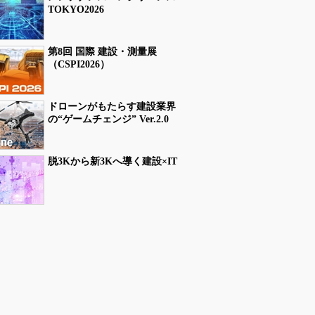
TOKYO2026
第8回 国際 建設・測量展
（CSPI2026）
ドローンがもたらす建設業界
の“ゲームチェンジ” Ver.2.0
脱3Kから新3Kへ導く建設×IT