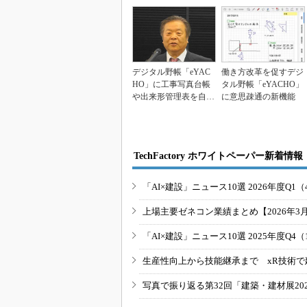
デジタル野帳「eYAC
働き方改革を促すデジ
HO」に工事写真台帳
タル野帳「eYACHO」
や出来形管理表を自動
に意思疎通の新機能
生成する新機能
TechFactory ホワイトペーパー新着情報
「AI×建設」ニュース10選 2026年度Q1（
上場主要ゼネコン業績まとめ【2026年3
「AI×建設」ニュース10選 2025年度Q4（
生産性向上から技能継承まで xR技術で
写真で振り返る第32回「建築・建材展20