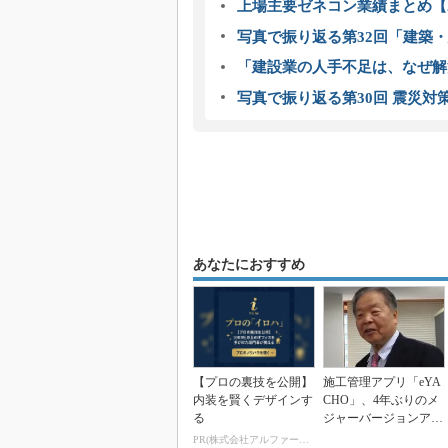
上場主要ゼネコン業績まとめ【2
写真で振り返る第32回「建築・建
「建設業の人手不足は、なぜ解
写真で振り返る第30回 震災対
あなたにおすすめ
【プロの裏技を公開】
施工管理アプリ「eYA
内装を賢くデザインす
CHO」、4年ぶりのメ
る
ジャーバージョンアッ
プ 工事写真も計...
PR(株式会社アルファーテクノ)