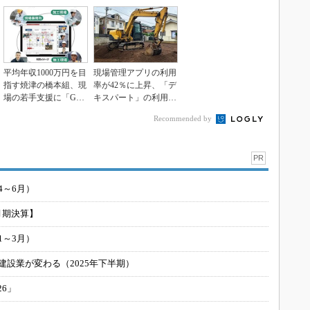
平均年収1000万円を目
現場管理アプリの利用
指す焼津の橋本組、現
率が42％に上昇、「デ
場の若手支援に「GE
キスパート」の利用最
MBA Talk...
多
Recommended by
PR
4～6月）
月期決算】
1～3月）
建設業が変わる（2025年下半期）
26」