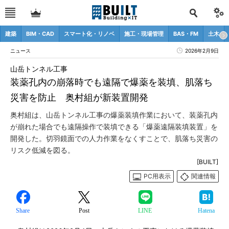
建築
BIM・CAD
スマート化・リノベ
施工・現場管理
BAS・FM
土木
ニュース
2026年2月9日
山岳トンネル工事
装薬孔内の崩落時でも遠隔で爆薬を装填、肌落ち
災害を防止 奥村組が新装置開発
奥村組は、山岳トンネル工事の爆薬装填作業において、装薬孔内
が崩れた場合でも遠隔操作で装填できる「爆薬遠隔装填装置」を
開発した。切羽鏡面での人力作業をなくすことで、肌落ち災害の
リスク低減を図る。
[BUILT]
PC用表示
関連情報
Share
Post
LINE
Hatena