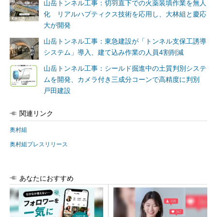
山岳トンネル工事：切羽直下での火薬装填作業を無人
化 リアルハプティクス技術を応用し、大林組と慶応
大が開発
山岳トンネル工事：東急建設が「トンネル支保工誘導
システム」導入、建て込み作業の人員4割削減
山岳トンネル工事：シールド掘進中の土質判別システ
ムを開発、カメラ付き三成分コーンで高精度に判別
戸田建設
関連リンク
奥村組
奥村組プレスリリース
あなたにおすすめ