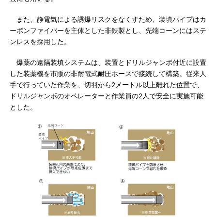
また、静電気による誘爆リスクをなくすため、装填パイプはカ
ーボンファイバーを主体とした非鉄製とし、先端コーンにはステ
ンレスを採用した。
爆薬の遠隔装填システムは、装置とドリルジャンボ付近に設置
した装薬機を市販の非耐電式耐圧ホースで接続して構築。従来人
手で行っていた作業を、切羽から2メートル以上離れた位置で、
ドリルジャンボのオペレーターと作業員の2人で安全に実施可能
とした。