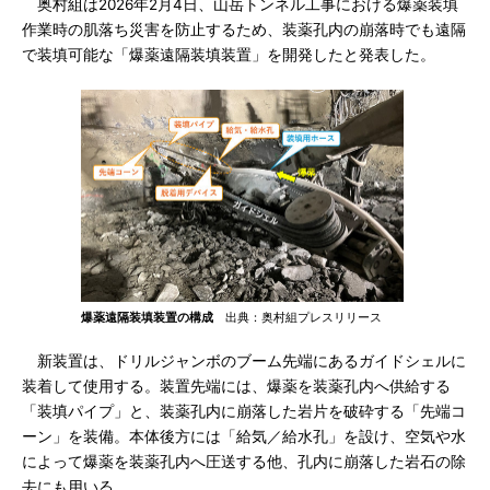
奥村組は2026年2月4日、山岳トンネル工事における爆薬装填
作業時の肌落ち災害を防止するため、装薬孔内の崩落時でも遠隔
で装填可能な「爆薬遠隔装填装置」を開発したと発表した。
爆薬遠隔装填装置の構成
出典：奥村組プレスリリース
新装置は、ドリルジャンボのブーム先端にあるガイドシェルに
装着して使用する。装置先端には、爆薬を装薬孔内へ供給する
「装填パイプ」と、装薬孔内に崩落した岩片を破砕する「先端コ
ーン」を装備。本体後方には「給気／給水孔」を設け、空気や水
によって爆薬を装薬孔内へ圧送する他、孔内に崩落した岩石の除
去にも用いる。