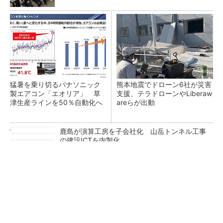
猛暑を乗り切るパナソニック
熊本地震でドローン6社が災害
製エアコン「エオリア」 草
支援、テラドローンやLiberaw
津生産ラインを50％自動化へ
areらが出動
鹿島が演算工房を子会社化 山岳トンネル工事
の建設ICTを内製化
充電不要の“熱中症警告”バンド、キーエンス系
新会社が開発