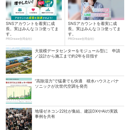
SNSアカウントを着実に成
SNSアカウントを着実に成
長。実はみんなココ使ってま
長。実はみんなココ使ってま
す。
す。
PR(Dreaw合同会社)
PR(Dreaw合同会社)
大規模データセンターをモジュール型に 申請
／設計から施工まで約2年を目指す
“高除湿力”で猛暑でも快適 積水ハウスとパナ
ソニックが次世代空調を発売
地場ゼネコン22社が集結、建設DXやAIの実践
事例を共有