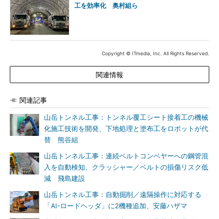
工を効率化 奥村組ら
Copyright © ITmedia, Inc. All Rights Reserved.
関連情報
関連記事
山岳トンネル工事：トンネル覆工シート接着工の機械
化施工技術を開発、下地処理と塗布工をロボットが代
替 熊谷組
山岳トンネル工事：連続ベルトコンベヤーへの鋼管混
入を自動検知、クラッシャー／ベルトの損傷リスク低
減 飛島建設
山岳トンネル工事：自動掘削／遠隔操作に対応する
「AI-ロードヘッダ」に2機種追加、安藤ハザマ