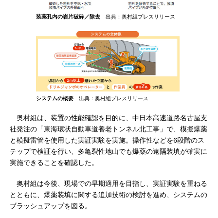
装薬孔内の岩片破砕／除去
出典：奥村組プレスリリース
システムの概要
出典：奥村組プレスリリース
奥村組は、装置の性能確認を目的に、中日本高速道路名古屋支
社発注の「東海環状自動車道養老トンネル北工事」で、模擬爆薬
と模擬雷管を使用した実証実験を実施。操作性などを6段階のス
テップで検証を行い、多亀裂性地山でも爆薬の遠隔装填が確実に
実施できることを確認した。
奥村組は今後、現場での早期適用を目指し、実証実験を重ねる
とともに、爆薬装填に関する追加技術の検討を進め、システムの
ブラッシュアップを図る。