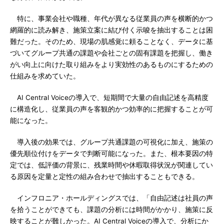
特に、事業会社や職種、年代が異なる従業員の声を横断的かつ
網羅的に読み解き、施策立案に結び付く示唆を抽出することは困
難だった。そのため、現場の肌感覚に頼ることなく、データに基
づいてグループ共通の課題や会社ごとの固有課題を把握し、働き
がい向上に向けた取り組みをより実効性のあるものにするための
仕組みを求めていた。
AI Central Voiceの導入で、短期間で大量の自由記述を高精度
に構造化し、従業員の声を客観的かつ効率的に把握することが可
能になった。
導入後の効果では、グループ共通課題の可視化に加え、施策の
優先順位付けをデータで判断可能になった。また、根本要因の特
定では、低評価の背景に、残業時間や休暇取得状況が関連してい
る原因を定量と定性の組み合わせで抽出することもできる。
インフロニア・ホールディングスでは、「自由記述は社員の声
を拾うことができても、課題の分析には時間がかかり、施策に反
映することが難しかった。AI Central Voiceの導入で、分析にか