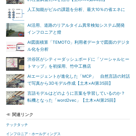
人工知能がビルの課題を分析、最大10％の省エネに
AI活用、道路のリアルタイム異常検知システム開発
インフロニアと燈
AI図面積算「TEMOTO」利用者データで図面のデジタ
ル化を分析
渋谷区がシティーダッシュボードに「ソーシャルヒー
トマップ」を初採用、竹中工務店
AIエージェントが進化した「MCP」 自然言語の対話
で写真から3Dモデル作成【土木×AI第35回】
言語モデルはどのように言葉を学習しているのか？
転機となった「word2vec」【土木×AI第25回】
関連リンク
テックタッチ
インフロニア・ホールディングス