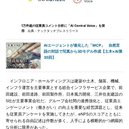
1万件超の従業員コメント分析に「AI Central Voice」を採
用
出典：テックタッチプレスリリース
AIエージェントが進化した「MCP」 自然言
語の対話で写真から3Dモデル作成【土木×AI第
35回】
インフロニア・ホールディングスは建築や土木、舗装、機械、
インフラ運営を主要事業とする総合インフラサービス企業で、前
田建設、前田道路、前田製作所、日本風力開発、三井住友建設の
5社が主要事業会社だ。グループ会社間の連携強化と、従業員エ
ンゲージメント（働きがい）の向上を重要な経営課題とし、従来
も従業員アンケートを実施してきたが、eNPSのスコアとともに
寄せられる自由記述は件数が多く、人手による横断的かつ網羅的
な分析に限界があった。