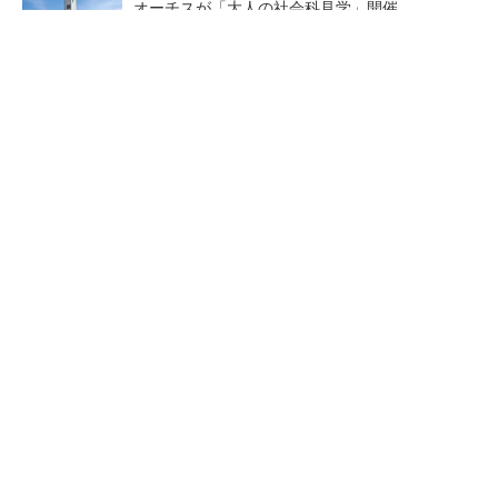
オーチスが「大人の社会科見学」開催
1日だけ働きたい、を叶える求人サイト
PR(ショットワークス)
熊本地震でドローン6社が災害支援、テラドロ
ーンやLiberawareらが出動
点群データを設計・維持管理
鹿島が演算工房を子会社化