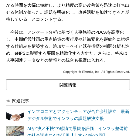
かる時間を大幅に短縮し、より精度の高い改善策を迅速に打ち出
せる体制が整った。課題を明確化し、改善活動を加速できると期
待している」とコメントする。
今後は、アンケート分析に基づく人事施策のPDCAを高度化
し、中期経営計画の重点施策の実行度や組織変化を継続的に把握
する仕組みを構築する。追加サーベイと既存指標の相関分析も進
め、eNPSに影響する要因を精緻化する方針だ。さらに、将来は
人事関連データなどの情報との統合も視野に入れる。
Copyright © ITmedia, Inc. All Rights Reserved.
関連情報
関連記事
インフロニアとアクセンチュアが合弁会社設立 最新
デジタル技術でインフラの課題解決支援
AIが“快／不快”の感情で景観を評価 インフラ整備前
の社会調査にAIを活用【土木×AI第33回】