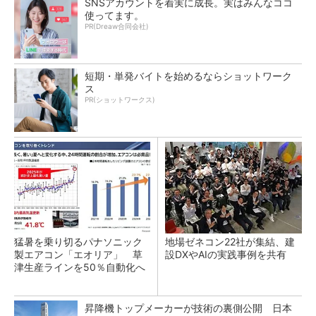
SNSアカウントを着実に成長。実はみんなココ
使ってます。
PR(Dreaw合同会社)
短期・単発バイトを始めるならショットワーク
ス
PR(ショットワークス)
猛暑を乗り切るパナソニック
地場ゼネコン22社が集結、建
製エアコン「エオリア」 草
設DXやAIの実践事例を共有
津生産ラインを50％自動化へ
昇降機トップメーカーが技術の裏側公開 日本