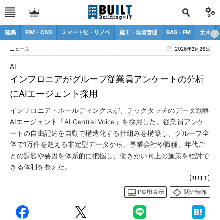
建築
BIM・CAD
スマート化・リノベ
施工・現場管理
BAS・FM
土木
ニュース
2026年2月26日
AI
インフロニアがグループ従業員アンケートの分析
にAIエージェント採用
インフロニア・ホールディングスが、テックタッチのデータ戦略
AIエージェント「AI Central Voice」を採用した。従業員アンケ
ートの自由記述を自動で構造化する仕組みを構築し、グループ全
体で1万件を超える非定型データから、事業会社や職種、年代ご
との課題や要因を体系的に把握し、働きがい向上の施策を検討で
きる体制を整えた。
[BUILT]
PC用表示
関連情報