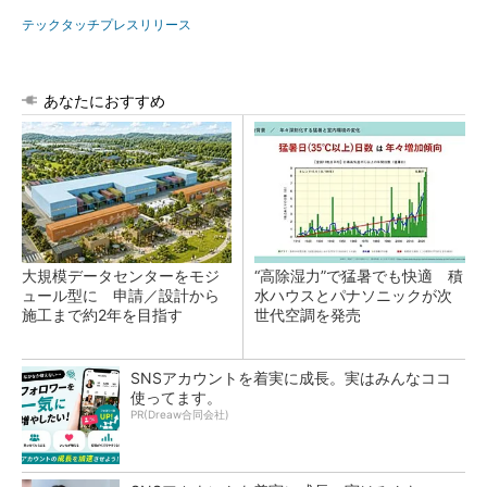
テックタッチプレスリリース
あなたにおすすめ
大規模データセンターをモジ
“高除湿力”で猛暑でも快適 積
ュール型に 申請／設計から
水ハウスとパナソニックが次
施工まで約2年を目指す
世代空調を発売
SNSアカウントを着実に成長。実はみんなココ
使ってます。
PR(Dreaw合同会社)