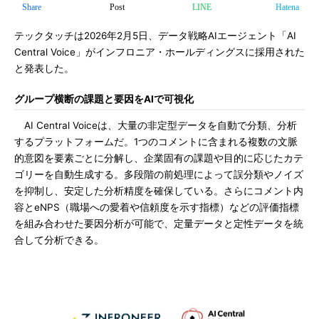
Share
Post
LINE
Hatena
テックタッチは2026年2月5日、データ戦略AIエージェント「AI
Central Voice」がインフロニア・ホールディングスに採用された
と発表した。
グループ横断の課題と要因をAIで可視化
AI Central Voiceは、大量の非定型データを自動で分類、分析
するプラットフォームだ。1つのコメントに含まれる複数の文脈
的意図を要素ごとに分解し、企業固有の課題や目的に応じたカテ
ゴリーを自動生成する。多段階の前処理によって誤分類やノイズ
を抑制し、安定した分析精度を確保している。さらにコメント内
容とeNPS（職場への愛着や信頼度を示す指標）などの評価指標
を組み合わせた要因分析が可能で、定量データと定性データを統
合して分析できる。