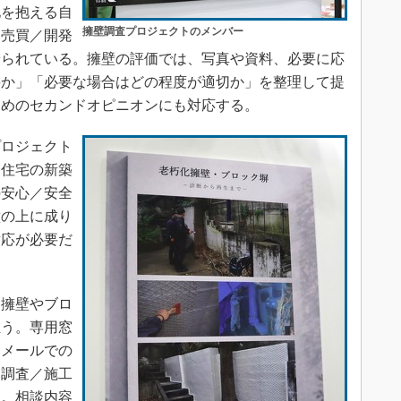
を抱える自
擁壁調査プロジェクトのメンバー
を売買／開発
せられている。擁壁の評価では、写真や資料、必要に応
要か」「必要な場合はどの程度が適切か」を整理して提
ためのセカンドオピニオンにも対応する。
プロジェクト
は住宅の新築
の安心／安全
壁の上に成り
対応が必要だ
擁壁やブロ
担う。専用窓
、メールでの
。調査／施工
る。相談内容