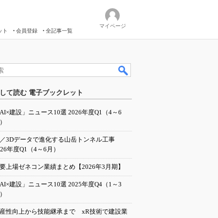
マイページ
ット
会員登録
全記事一覧
して読む 電子ブックレット
AI×建設」ニュース10選 2026年度Q1（4～6
）
I／3Dデータで進化する山岳トンネル工事
026年度Q1（4～6月）
要上場ゼネコン業績まとめ【2026年3月期】
AI×建設」ニュース10選 2025年度Q4（1～3
）
産性向上から技能継承まで xR技術で建設業