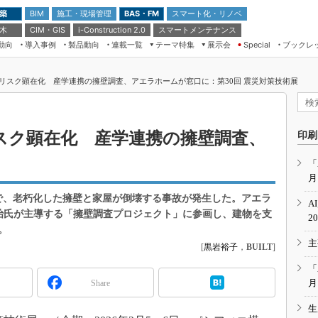
 築
施工・現場管理
BAS・FM
スマート化・リノベ
BIM
 木
CIM・GIS
スマートメンテナンス
i-Construction 2.0
動向
導入事例
製品動向
連載一覧
テーマ特集
展示会
ブックレ
Special
建設Tech NEXT BREAK
メンテナンス・レジリエンス
TOKYO2026
リスク顕在化 産学連携の擁壁調査、アエラホームが窓口に：第30回 震災対策技術展
ドローンがもたらす建設業界の“ゲー
第8回 国際 建設・測量展
ムチェンジ” Ver.2.0
（CSPI2026）
脱3Kから新3Kへ導く建設×IT
第10回 JAPAN BUILD TOKYO－建
スク顕在化 産学連携の擁壁調査、
印刷
築・土木・不動産の先端技術展－
“Society5.0”時代のスマートビル
Japan Drone 2023
VR／ARが描くモノづくりのミライ
「
月
メンテナンス・レジリエンスOSAKA
2020
地で、老朽化した擁壁と家屋が倒壊する事故が発生した。アエラ
A
日本 ものづくりワールド 2020
橋治氏が主導する「擁壁調査プロジェクト」に参画し、建物を支
2
。
メンテナンス・レジリエンスTOKYO
主
2019
[
黒岩裕子
，
BUILT
]
IGAS2018
「
月
Share
生