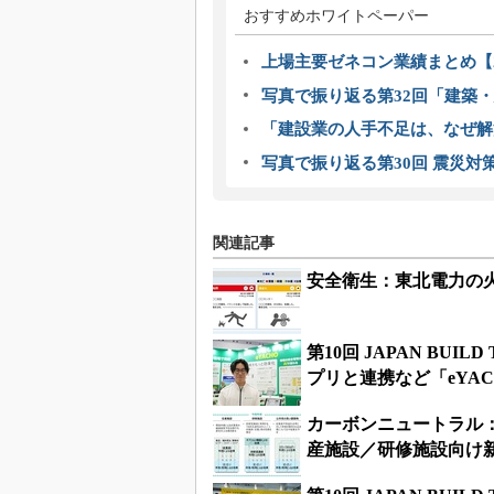
おすすめホワイトペーパー
上場主要ゼネコン業績まとめ【2
写真で振り返る第32回「建築・建
「建設業の人手不足は、なぜ解
写真で振り返る第30回 震災対
関連記事
安全衛生：東北電力の
第10回 JAPAN BU
プリと連携など「eYA
カーボンニュートラル：
産施設／研修施設向け