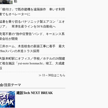
動
「後付け」で既存建機を遠隔操作 車いす利用
者でもオペレーターに
猛暑を乗り切るパナソニック製エアコン「エオ
リア」 草津生産ラインを50％自動化へ
充電不要の“熱中症警告”バンド、キーエンス系
新会社が開発
三井ホーム、木造校舎の新築工事に着手 最大
28mスパンの木造トラス採用
大阪本町駅にオフィス／学校／ホテルの26階建
て複合施設「yui-note honmachi」竣工、大成建
設
≫
11～30位はこちら
会/注目テーマ
建設Tech NEXT BREAK