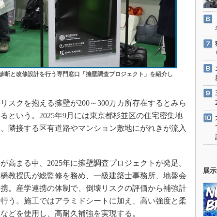
診断と改修設計を行う専門窓口「擁壁調査プロジェクト」を紹介し
スクを抱える擁壁が200～300万カ所存在するとみら
るという。2025年9月には東京都杉並区の住宅密集地
し、隣接する区有道路やマンション敷地にがれきが流入
高まる中、2025年に擁壁調査プロジェクトが発足。
展示
高橋教授氏が総監修を務め、一級建築士事務所、地盤会
連携。産学連携の体制で、倒壊リスクの評価から補強計
で行う。施工ではアラミドシートに加え、高い強度と柔
アなどを使用し、高耐久補強を実現する。