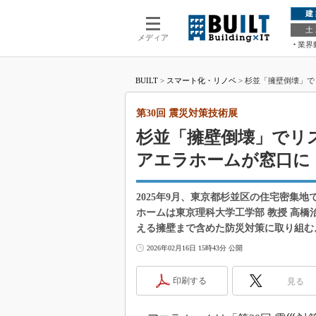
建
土
メディア
業界
BUILT
>
スマート化・リノベ
>
杉並「擁壁倒壊」で
第30回 震災対策技術展
杉並「擁壁倒壊」でリ
アエラホームが窓口に
2025年9月、東京都杉並区の住宅密集
ホームは東京理科大学工学部 教授 高
える擁壁まで含めた防災対策に取り組む
2026年02月16日 15時43分 公開
印刷する
見る