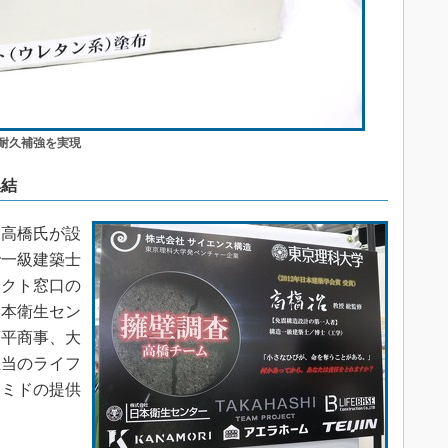
耐久補強を実現
集結
高橋氏が設
で一級建築士
ェクト窓口の
日本衛生セン
藤平商事、大
担当のライフ
ラミドの提供