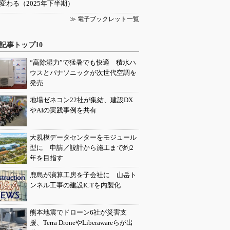
変わる（2025年下半期）
≫ 電子ブックレット一覧
記事トップ10
“高除湿力”で猛暑でも快適 積水ハ
ウスとパナソニックが次世代空調を
発売
地場ゼネコン22社が集結、建設DX
やAIの実践事例を共有
大規模データセンターをモジュール
型に 申請／設計から施工まで約2
年を目指す
鹿島が演算工房を子会社に 山岳ト
ンネル工事の建設ICTを内製化
熊本地震でドローン6社が災害支
援、Terra DroneやLiberawareらが出