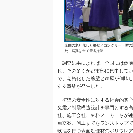
全国の老朽化した擁壁／コンクリート塀の
た
写真は全て筆者撮影
調査結果によれば、全国には倒壊リ
れ、その多くが都市部に集中してい
で、老朽化した擁壁と家屋が倒壊
する事故が発生した。
擁壁の安全性に対する社会的関心が
免震／制震構造設計を専門とする
社、施工会社、材料メーカーらが
画立案、施工までをワンストップ
軟性を持つ表面処理材のポリウレ