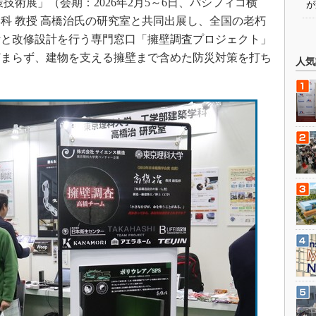
技術展」（会期：2026年2月5～6日、パシフィコ横
が
科 教授 高橋治氏の研究室と共同出展し、全国の老朽
断と改修設計を行う専門窓口「擁壁調査プロジェクト」
どまらず、建物を支える擁壁まで含めた防災対策を打ち
人気