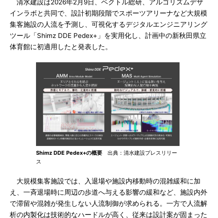
清水建設は2026年2月9日、ベクトル総研、アルゴリズムデザ
インラボと共同で、設計初期段階でスポーツアリーナなど大規模
集客施設の人流を予測し、可視化するデジタルエンジニアリング
ツール「Shimz DDE Pedex+」を実用化し、計画中の新秋田県立
体育館に初適用したと発表した。
Shimz DDE Pedex+の概要
出典：清水建設プレスリリー
ス
大規模集客施設では、入退場や施設内移動時の混雑緩和に加
え、一斉退場時に周辺の歩道へ与える影響の緩和など、施設内外
で滞留や混雑が発生しない人流制御が求められる。一方で人流解
析の内製化は技術的なハードルが高く、従来は設計案が固まった