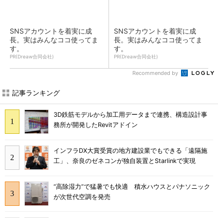
SNSアカウントを着実に成
SNSアカウントを着実に成
長。実はみんなココ使ってま
長。実はみんなココ使ってま
す。
す。
PR(Dreaw合同会社)
PR(Dreaw合同会社)
Recommended by
記事ランキング
3D鉄筋モデルから加工用データまで連携、構造設計事
務所が開発したRevitアドイン
インフラDX大賞受賞の地方建設業でもできる「遠隔施
工」、奈良のゼネコンが独自装置とStarlinkで実現
“高除湿力”で猛暑でも快適 積水ハウスとパナソニック
が次世代空調を発売