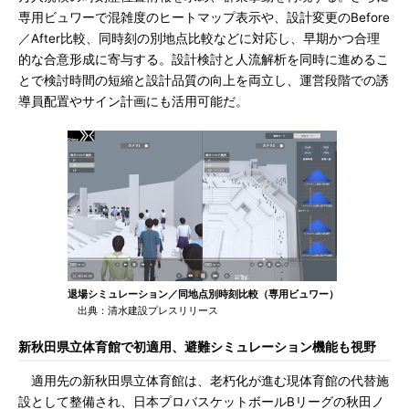
専用ビュワーで混雑度のヒートマップ表示や、設計変更のBefore
／After比較、同時刻の別地点比較などに対応し、早期かつ合理
的な合意形成に寄与する。設計検討と人流解析を同時に進めるこ
とで検討時間の短縮と設計品質の向上を両立し、運営段階での誘
導員配置やサイン計画にも活用可能だ。
退場シミュレーション／同地点別時刻比較（専用ビュワー）
出典：清水建設プレスリリース
新秋田県立体育館で初適用、避難シミュレーション機能も視野
適用先の新秋田県立体育館は、老朽化が進む現体育館の代替施
設として整備され、日本プロバスケットボールBリーグの秋田ノ