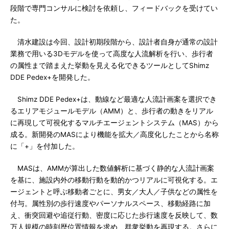
段階で専門コンサルに検討を依頼し、フィードバックを受けてい
た。
清水建設は今回、設計初期段階から、設計者自身が通常の設計
業務で用いる3Dモデルを使って高度な人流解析を行い、歩行者
の属性まで踏まえた挙動を見える化できるツールとしてShimz
DDE Pedex+を開発した。
Shimz DDE Pedex+は、動線など最適な人流計画案を選択でき
るエリアモジュールモデル（AMM）と、歩行者の動きをリアル
に再現して可視化するマルチエージェントシステム（MAS）から
成る。新開発のMASにより機能を拡大／高度化したことから名称
に「+」を付加した。
MASは、AMMが算出した数値解析に基づく静的な人流計画案
を基に、施設内外の移動行動を動的かつリアルに可視化する。エ
ージェントと呼ぶ移動者ごとに、男女／大人／子供などの属性を
付与。属性別の歩行速度やパーソナルスペース、移動経路に加
え、衝突回避や追従行動、密度に応じた歩行速度を反映して、数
万人規模の時刻歴位置情報を求め、群衆挙動を再現する。さらに