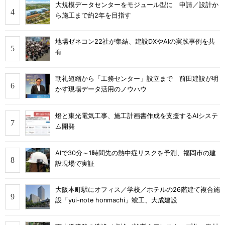
大規模データセンターをモジュール型に 申請／設計か
ら施工まで約2年を目指す
地場ゼネコン22社が集結、建設DXやAIの実践事例を共
有
朝礼短縮から「工務センター」設立まで 前田建設が明
かす現場データ活用のノウハウ
燈と東光電気工事、施工計画書作成を支援するAIシステ
ム開発
AIで30分～1時間先の熱中症リスクを予測、福岡市の建
設現場で実証
大阪本町駅にオフィス／学校／ホテルの26階建て複合施
設「yui-note honmachi」竣工、大成建設