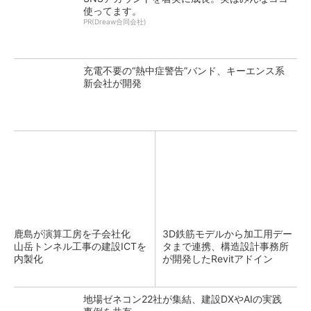
使ってます。
PR(Dreaw合同会社)
充電不要の“熱中症警告”バンド、キーエンス系
新会社が開発
鹿島が演算工房を子会社化
3D鉄筋モデルから加工用デー
山岳トンネル工事の建設ICTを
タまで連携、構造設計事務所
内製化
が開発したRevitアドイン
地場ゼネコン22社が集結、建設DXやAIの実践