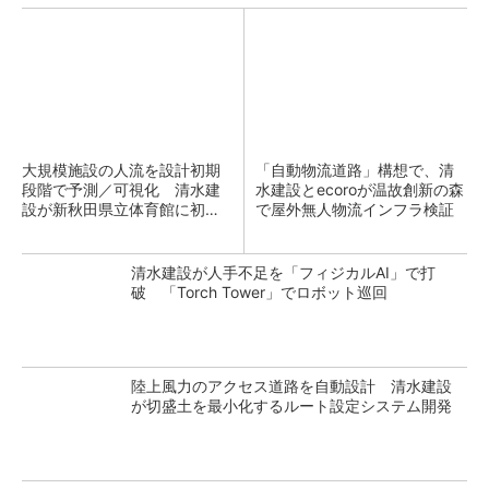
大規模施設の人流を設計初期
「自動物流道路」構想で、清
段階で予測／可視化 清水建
水建設とecoroが温故創新の森
設が新秋田県立体育館に初適
で屋外無人物流インフラ検証
用
清水建設が人手不足を「フィジカルAI」で打
破 「Torch Tower」でロボット巡回
陸上風力のアクセス道路を自動設計 清水建設
が切盛土を最小化するルート設定システム開発