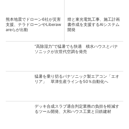
熊本地震でドローン6社が災害
燈と東光電気工事、施工計画
支援、テラドローンやLiberaw
書作成を支援するAIシステム
areらが出動
開発
“高除湿力”で猛暑でも快適 積水ハウスとパナ
ソニックが次世代空調を発売
猛暑を乗り切るパナソニック製エアコン「エオ
リア」 草津生産ラインを50％自動化へ
デッキ合成スラブ適合判定業務の負担を軽減す
るツール開発、大和ハウス工業と日鉄建材