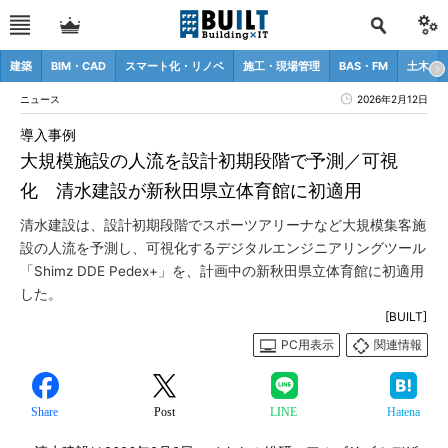
建築
BIM・CAD
スマート化・リノベ
施工・現場管理
BAS・FM
土木
ニュース
2026年2月12日
導入事例
大規模施設の人流を設計初期段階で予測／可視
化 清水建設が新秋田県立体育館に初適用
清水建設は、設計初期段階でスポーツアリーナなど大規模集客施
設の人流を予測し、可視化するデジタルエンジニアリングツール
「Shimz DDE Pedex+」を、計画中の新秋田県立体育館に初適用
した。
[BUILT]
PC用表示
関連情報
Share
Post
LINE
Hatena