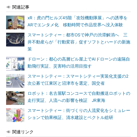
関連記事
xR：虎の門ヒルズ45階「攻殻機動隊展」への誘導を
ARでエンタメ化 移動時間で作品世界へ没入体験
スマートシティー：都市OSで神戸の渋滞解消へ 三
井不動産らが「行動変容」促すソフトとハードの新施
策
ドローン：都心の高層ビル屋上でAIドローンの遠隔自
動飛行実証、災害時の活用目指す
スマートシティー：スマートシティー実装化支援の2
次公募で江東区と沼津市を選定、国交省
ロボット：名古屋駅コンコースで自動搬送ロボットの
走行実証、人流への影響を検証 JR東海
スマートシティー：街づくりの人流変化をシミュレー
ションで効果検証、清水建設とベクトル総研
関連リンク