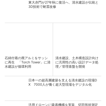
東大赤門が27年秋に復活へ、清水建設が伝統と
3D技術で耐震改修
石綿付着の廃アルミをサッシ
清水建設、土木構造設計向け
に再生 「Torch Tower」に清
に汎用性の高い設計データ処
水建設が循環利用
理／管理基盤を開発
日本一の超高層建築を支える清水建設の現場D
X 7000人が働く超大型現場をデジタル化
汎用ドローンに吸着機構を実装、切羽形状測定