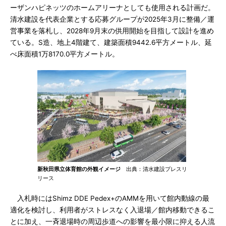
ーザンハピネッツのホームアリーナとしても使用される計画だ。
清水建設を代表企業とする応募グループが2025年3月に整備／運
営事業を落札し、2028年9月末の供用開始を目指して設計を進め
ている。S造、地上4階建て、建築面積9442.6平方メートル、延
べ床面積1万8170.0平方メートル。
新秋田県立体育館の外観イメージ
出典：清水建設プレスリ
リース
入札時にはShimz DDE Pedex+のAMMを用いて館内動線の最
適化を検討し、利用者がストレスなく入退場／館内移動できるこ
とに加え、一斉退場時の周辺歩道への影響を最小限に抑える人流