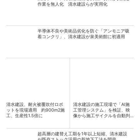
作業を無人化 清水建設らが実用化
半導体不良や美術品劣化を防ぐ「アンモニア吸
着コンクリ」、清水建設が泉美術館に初適用
清水建設、耐火被覆吹付ロボ
清水建設の施工現場で「AI施
ットを現場適用 約900m2施
工管理システム」を検証、映
工、生産性1.5倍に
像から施工サイクルを自動判
定
超高層の建替え工期を1年以上短縮、清水建設
が既存ストック活用の新地下工法を開発