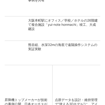
事例を共有
大阪本町駅にオフィス／学校／ホテルの26階建
て複合施設「yui-note honmachi」竣工、大成
建設
熊谷組、水深32mの海底で遠隔操作システムの
実証実験
昇降機トップメーカーが技術
点群データを設計・維持管理
の裏側公開 日本オーチスが
で“使える3Dモデル”に アイ