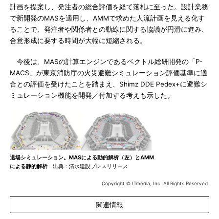
計画を提案し、発注者の総合評価を経て落札に至った。設計業務
で新開発のMASを適用し、AMMで求めた人流計画を見える化す
ることで、発注者や関係者との動線に関する協議が円滑に進み、
合意形成に要する時間が大幅に短縮される。
今後は、MASの計算エンジンであるベクトル総研開発の「P-
MACS」が東京消防庁の火災避難シミュレーション評価基準に適
合との評価を受けたことを踏まえ、Shimz DDE Pedex+に避難シ
ミュレーション機能を開発／付加する考えも示した。
退場シミュレーション。MASによる動的解析（左）とAMM
による静的解析
出典：清水建設プレスリリース
Copyright © ITmedia, Inc. All Rights Reserved.
関連情報