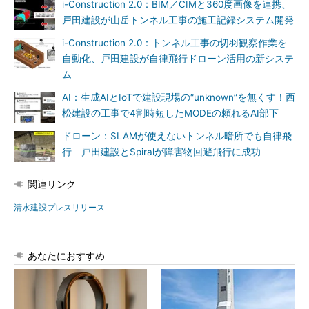
i-Construction 2.0：BIM／CIMと360度画像を連携、
戸田建設が山岳トンネル工事の施工記録システム開発
i-Construction 2.0：トンネル工事の切羽観察作業を
自動化、戸田建設が自律飛行ドローン活用の新システ
ム
AI：生成AIとIoTで建設現場の“unknown”を無くす！西
松建設の工事で4割時短したMODEの頼れるAI部下
ドローン：SLAMが使えないトンネル暗所でも自律飛
行 戸田建設とSpiralが障害物回避飛行に成功
関連リンク
清水建設プレスリリース
あなたにおすすめ