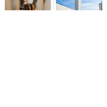
64年の歴史が宿るヘッドホ
昇降機トップメーカーが技術
ン、いい意味で「想定外」の
の裏側公開 日本オーチスが
音質
「大人の社会科見学」開催
PR(Marshall Group AB)
“高除湿力”で猛暑でも快適 積水ハウスとパナ
ソニックが次世代空調を発売
SNSアカウントを着実に成長。実はみんなココ
使ってます。
PR(Dreaw合同会社)
ガシガシ使えるヘッドホン。カッターでも傷が
つきにくい
PR(Marshall Group AB)