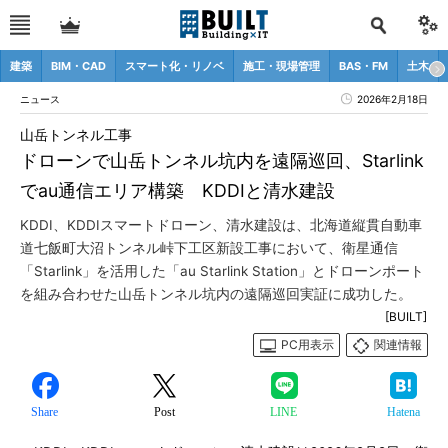
建築
BIM・CAD
スマート化・リノベ
施工・現場管理
BAS・FM
土木
ニュース
2026年2月18日
山岳トンネル工事
ドローンで山岳トンネル坑内を遠隔巡回、Starlink
でau通信エリア構築 KDDIと清水建設
KDDI、KDDIスマートドローン、清水建設は、北海道縦貫自動車
道七飯町大沼トンネル峠下工区新設工事において、衛星通信
「Starlink」を活用した「au Starlink Station」とドローンポート
を組み合わせた山岳トンネル坑内の遠隔巡回実証に成功した。
[BUILT]
PC用表示
関連情報
Share
Post
LINE
Hatena