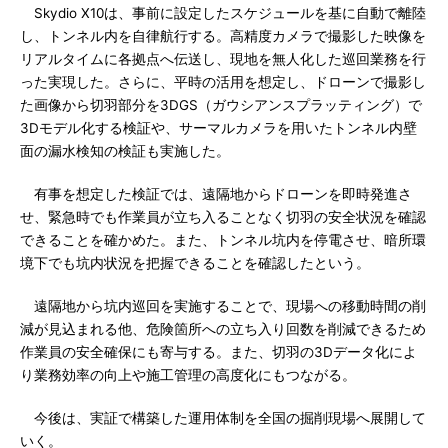
Skydio X10は、事前に設定したスケジュールを基に自動で離陸
し、トンネル内を自律航行する。高精度カメラで撮影した映像を
リアルタイムに各拠点へ伝送し、現地を無人化した巡回業務を行
った実現した。さらに、平時の活用を想定し、ドローンで撮影し
た画像から切羽部分を3DGS（ガウシアンスプラッティング）で
3Dモデル化する検証や、サーマルカメラを用いたトンネル内壁
面の漏水検知の検証も実施した。
有事を想定した検証では、遠隔地からドローンを即時発進さ
せ、緊急時でも作業員が立ち入ることなく切羽の安全状況を確認
できることを確かめた。また、トンネル坑内を停電させ、暗所環
境下でも坑内状況を把握できることを確認したという。
遠隔地から坑内巡回を実施することで、現場への移動時間の削
減が見込まれる他、危険箇所への立ち入り回数を削減できるため
作業員の安全確保にも寄与する。また、切羽の3Dデータ化によ
り業務効率の向上や施工管理の高度化にもつながる。
今後は、実証で構築した運用体制を全国の掘削現場へ展開して
いく。