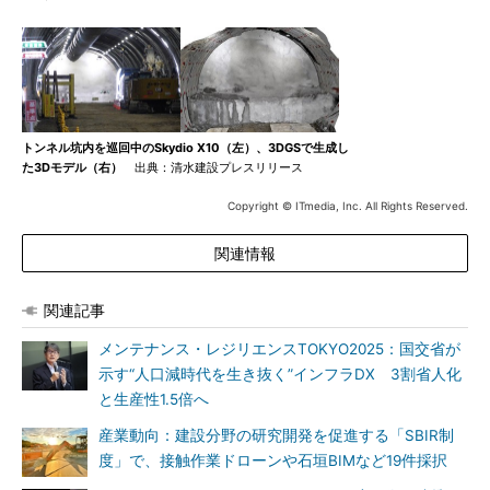
トンネル坑内を巡回中のSkydio X10（左）、3DGSで生成し
た3Dモデル（右）
出典：清水建設プレスリリース
Copyright © ITmedia, Inc. All Rights Reserved.
関連情報
関連記事
メンテナンス・レジリエンスTOKYO2025：国交省が
示す“人口減時代を生き抜く”インフラDX 3割省人化
と生産性1.5倍へ
産業動向：建設分野の研究開発を促進する「SBIR制
度」で、接触作業ドローンや石垣BIMなど19件採択