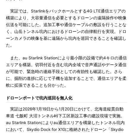
実証では、Starlinkをバックホールとする4G LTE通信エリアの
構築により、大容量通信を必要とするドローンの遠隔操作や映像
伝送を可能にした。追加工事や通信ケーブルの敷設を行うことな
く、山岳トンネル坑内におけるドローンの自律航行を実現。ドロ
ーンカメラの映像を基に遠隔から坑内を巡回できることを確認し
た。
また、au Starlink Stationにより最小限の設備で約4キロの通信
エリアを構築。切羽付近を含む坑内全域で音声通話やデータ通信
が可能で、緊急時の連絡手段としての有効性も確認した。さら
に、掘削の進捗に応じて子機を追加することで、通信エリアを柔
軟に拡張できることも分かった。
ドローンポートで坑内巡回を無人化
実証は2026年1月19日から1月20日にかけて、北海道縦貫自動
車道 七飯町 大沼トンネル峠下工区新設工事の建設現場で実施。
au Starlink Stationによりau通信エリアを構築したトンネル坑内
において、Skydio Dock for X10に格納されたドローン「Skydio