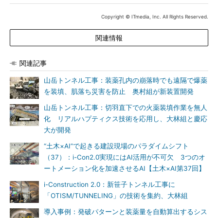
Copyright © ITmedia, Inc. All Rights Reserved.
関連情報
関連記事
山岳トンネル工事：装薬孔内の崩落時でも遠隔で爆薬
を装填、肌落ち災害を防止 奥村組が新装置開発
山岳トンネル工事：切羽直下での火薬装填作業を無人
化 リアルハプティクス技術を応用し、大林組と慶応
大が開発
“土木×AI”で起きる建設現場のパラダイムシフト
（37）：i-Con2.0実現にはAI活用が不可欠 3つのオ
ートメーション化を加速させるAI【土木×AI第37回】
i-Construction 2.0：新笹子トンネル工事に
「OTISM/TUNNELING」の技術を集約、大林組
導入事例：発破パターンと装薬量を自動算出するシス