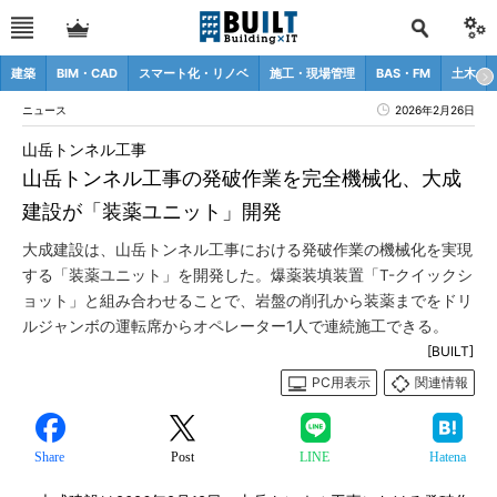
建築
BIM・CAD
スマート化・リノベ
施工・現場管理
BAS・FM
土木
ニュース
2026年2月26日
山岳トンネル工事
山岳トンネル工事の発破作業を完全機械化、大成
建設が「装薬ユニット」開発
大成建設は、山岳トンネル工事における発破作業の機械化を実現
する「装薬ユニット」を開発した。爆薬装填装置「T-クイックシ
ョット」と組み合わせることで、岩盤の削孔から装薬までをドリ
ルジャンボの運転席からオペレーター1人で連続施工できる。
[BUILT]
PC用表示
関連情報
Share
Post
LINE
Hatena