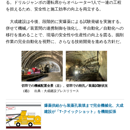
る。ドリルジャンボの運転席からオペレーター1人で一連の工程
を担えるため、安全性と施工効率の向上を両立する。
大成建設は今後、段階的に実爆薬による試験発破を実施する。
併せて機械／装置間の連携制御を強化し、半自動化／自動化への
移行を進めることで、現場の安全性や生産性の向上を図る。掘削
作業の完全自動化を視野に、さらなる技術開発を進める方針だ。
切羽での機械配置全景（左）、切羽での削孔／装薬試験状況
（右）
出典：大成建設プレスリリース
爆薬供給から装薬孔装填まで完全機械化、大成
建設が「T-クイックショット」を機能拡張