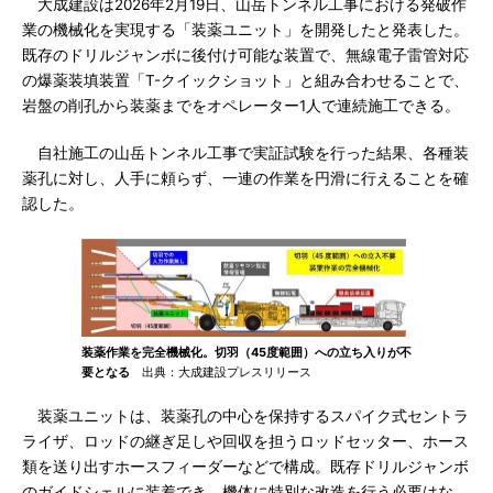
大成建設は2026年2月19日、山岳トンネル工事における発破作
業の機械化を実現する「装薬ユニット」を開発したと発表した。
既存のドリルジャンボに後付け可能な装置で、無線電子雷管対応
の爆薬装填装置「T-クイックショット」と組み合わせることで、
岩盤の削孔から装薬までをオペレーター1人で連続施工できる。
自社施工の山岳トンネル工事で実証試験を行った結果、各種装
薬孔に対し、人手に頼らず、一連の作業を円滑に行えることを確
認した。
装薬作業を完全機械化。切羽（45度範囲）への立ち入りが不
要となる
出典：大成建設プレスリリース
装薬ユニットは、装薬孔の中心を保持するスパイク式セントラ
ライザ、ロッドの継ぎ足しや回収を担うロッドセッター、ホース
類を送り出すホースフィーダーなどで構成。既存ドリルジャンボ
のガイドシェルに装着でき、機体に特別な改造を行う必要はな