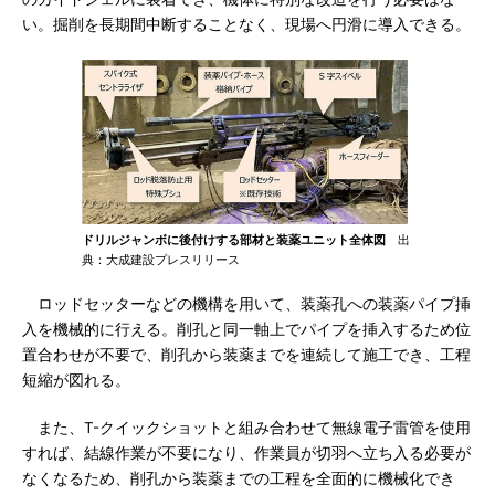
い。掘削を長期間中断することなく、現場へ円滑に導入できる。
ドリルジャンボに後付けする部材と装薬ユニット全体図
出
典：大成建設プレスリリース
ロッドセッターなどの機構を用いて、装薬孔への装薬パイプ挿
入を機械的に行える。削孔と同一軸上でパイプを挿入するため位
置合わせが不要で、削孔から装薬までを連続して施工でき、工程
短縮が図れる。
また、T-クイックショットと組み合わせて無線電子雷管を使用
すれば、結線作業が不要になり、作業員が切羽へ立ち入る必要が
なくなるため、削孔から装薬までの工程を全面的に機械化でき