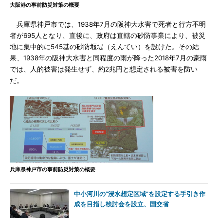
大阪港の事前防災対策の概要
兵庫県神戸市では、1938年7月の阪神大水害で死者と行方不明
者が695人となり、直後に、政府は直轄の砂防事業により、被災
地に集中的に545基の砂防堰堤（えんてい）を設けた。その結
果、1938年の阪神大水害と同程度の雨が降った2018年7月の豪雨
では、人的被害は発生せず、約2兆円と想定される被害を防い
だ。
兵庫県神戸市の事前防災対策の概要
中小河川の“浸水想定区域”を設定する手引き作
成を目指し検討会を設立、国交省