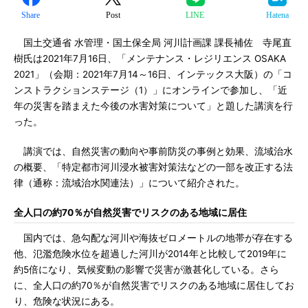
Share
Post
LINE
Hatena
国土交通省 水管理・国土保全局 河川計画課 課長補佐 寺尾直
樹氏は2021年7月16日、「メンテナンス・レジリエンス OSAKA
2021」（会期：2021年7月14～16日、インテックス大阪）の「コ
ンストラクションステージ（1）」にオンラインで参加し、「近
年の災害を踏まえた今後の水害対策について」と題した講演を行
った。
講演では、自然災害の動向や事前防災の事例と効果、流域治水
の概要、「特定都市河川浸水被害対策法などの一部を改正する法
律（通称：流域治水関連法）」について紹介された。
全人口の約70％が自然災害でリスクのある地域に居住
国内では、急勾配な河川や海抜ゼロメートルの地帯が存在する
他、氾濫危険水位を超過した河川が2014年と比較して2019年に
約5倍になり、気候変動の影響で災害が激甚化している。さら
に、全人口の約70％が自然災害でリスクのある地域に居住してお
り、危険な状況にある。