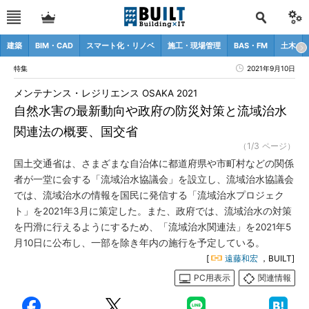
建築
BIM・CAD
スマート化・リノベ
施工・現場管理
BAS・FM
土木
特集
2021年9月10日
メンテナンス・レジリエンス OSAKA 2021
自然水害の最新動向や政府の防災対策と流域治水
関連法の概要、国交省
（1/3 ページ）
国土交通省は、さまざまな自治体に都道府県や市町村などの関係
者が一堂に会する「流域治水協議会」を設立し、流域治水協議会
では、流域治水の情報を国民に発信する「流域治水プロジェク
ト」を2021年3月に策定した。また、政府では、流域治水の対策
を円滑に行えるようにするため、「流域治水関連法」を2021年5
月10日に公布し、一部を除き年内の施行を予定している。
[
遠藤和宏
，BUILT]
PC用表示
関連情報