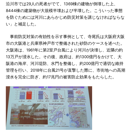
沿川市では29人の死者がでて、1369棟の建物が倒壊した上、
8444棟の建築物が大規模半壊および半壊した。こういった事態
を防ぐためには河川にあらかじめ防災対策を講じなければならな
い」と補足した。
事前防災対策の有効性を示す事例として、寺尾氏は大阪府大阪
市の大阪港と兵庫県神戸市で整備された砂防のケースを述べた。
大阪港は、1961年に第2室戸台風により河川が決壊し、近隣の約
13万戸が浸水した。その後、政府は、約1300億円をかけて、大
阪港の海岸、河川堤防、水門を整備し、約200億円で適切な維持
管理を行い、2018年に台風21号が直撃した際に、市街地への高潮
浸水を完全に防ぎ、約17兆円の被害防止効果をもたらした。