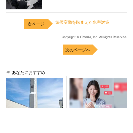
気候変動を踏まえた水害対策
Copyright © ITmedia, Inc. All Rights Reserved.
次のページへ
あなたにおすすめ
昇降機トップメーカーが技術
SNSアカウントを着実に成
の裏側公開 日本オーチスが
長。実はみんなココ使ってま
「大人の社会科見学」開催
す。