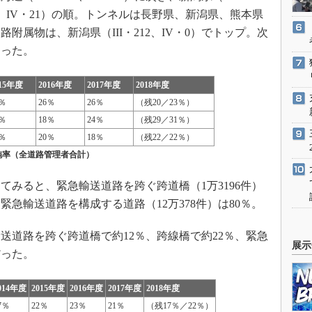
1027、IV・21）の順。トンネルは長野県、新潟県、熊本県
附属物は、新潟県（III・212、IV・0）でトップ。次
なった。
015年度
2016年度
2017年度
2018年度
9％
26％
26％
（残20／23％）
6％
18％
24％
（残29／31％）
1％
20％
18％
（残22／22％）
施率（全道路管理者合計）
みると、緊急輸送道路を跨ぐ跨道橋（1万3196件）
％、緊急輸送道路を構成する道路（12万378件）は80％。
輸送道路を跨ぐ跨道橋で約12％、跨線橋で約22％、緊急
展示
だった。
014年度
2015年度
2016年度
2017年度
2018年度
7％
22％
23％
21％
（残17％／22％）