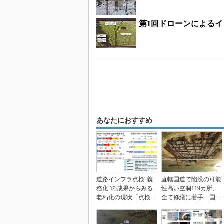
第1回ドローンによる
あなたにおすすめ
道路インフラ点検“義
直轄国道で陥没の可能
務化”の成果からみる
性高い空洞119カ所、
老朽化の現状「点検は
全て修繕に着手 国交
進むも、劣化した3
省道路メンテナンス...
万...