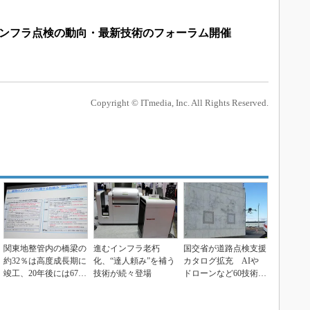
インフラ点検の動向・最新技術のフォーラム開催
Copyright © ITmedia, Inc. All Rights Reserved.
関東地整管内の橋梁の
進むインフラ老朽
国交省が道路点検支援
約32％は高度成長期に
化、“達人頼み”を補う
カタログ拡充 AIや
竣工、20年後には67％
技術が続々登場
ドローンなど60技術追
が老朽化に
加、計375技術に