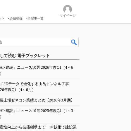
マイページ
ット
会員登録
全記事一覧
して読む 電子ブックレット
AI×建設」ニュース10選 2026年度Q1（4～6
）
I／3Dデータで進化する山岳トンネル工事
026年度Q1（4～6月）
要上場ゼネコン業績まとめ【2026年3月期】
AI×建設」ニュース10選 2025年度Q4（1～3
）
産性向上から技能継承まで xR技術で建設業