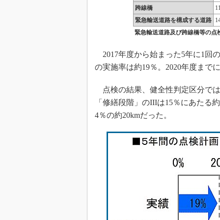
跨線橋
1
緊急輸送道路を構成する道路
1
緊急輸送道路及び跨線橋等の点
2017年度から始まった5年に1
の実施率は約19％。2020年度まで
点検の結果、健全性判定区分では、
「修繕段階」のIIIは15％にあたる約
4％の約20kmだった。