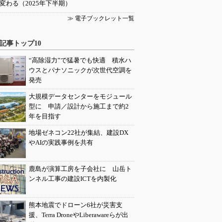
変わる（2025年下半期）
≫ 電子ブックレット一覧
記事トップ10
“高除湿力”で猛暑でも快適 積水ハ
ウスとパナソニックが次世代空調を
発売
大規模データセンターをモジュール
型に 申請／設計から施工まで約2
年を目指す
地場ゼネコン22社が集結、建設DX
やAIの実践事例を共有
鹿島が演算工房を子会社に 山岳ト
ンネル工事の建設ICTを内製化
熊本地震でドローン6社が災害支
援、Terra DroneやLiberawareらが出