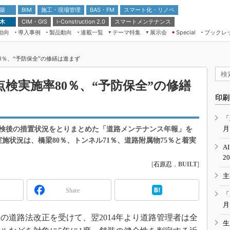
 築
施工・現場管理
BAS・FM
スマート化・リノベ
BIM
 木
CIM・GIS
スマートメンテナンス
i-Construction 2.0
動向
導入事例
製品動向
連載一覧
テーマ特集
展示会
ブックレ
Special
建設Tech NEXT BREAK
メンテナンス・レジリエンス
TOKYO2026
80％、“予防保全”の修繕は進まず
ドローンがもたらす建設業界の“ゲー
第8回 国際 建設・測量展
ムチェンジ” Ver.2.0
（CSPI2026）
の点検実施率80％、“予防保全”の修繕
脱3Kから新3Kへ導く建設×IT
第10回 JAPAN BUILD TOKYO－建
印刷
築・土木・不動産の先端技術展－
“Society5.0”時代のスマートビル
Japan Drone 2023
VR／ARが描くモノづくりのミライ
「
月
検後の措置状況をとりまとめた「道路メンテナンス年報」を
メンテナンス・レジリエンスOSAKA
2020
実施状況は、橋梁80％、トンネル71％、道路附属物75％と着実
A
日本 ものづくりワールド 2020
2
[
石原忍
，
BUILT
]
メンテナンス・レジリエンスTOKYO
主
2019
Share
IGAS2018
「
月
の道路法改正を受けて、翌2014年より道路管理者は全
生