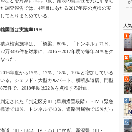
ルなどを対象に5年に1度、舗装の健全性を判定する近
が
た調査報告では、4年目にあたる2017年度の点検の実
としてとりまとめている。
人気
轄国道は実施率19％
の累積点検実施率は、「橋梁」80％、「トンネル」71％、
万3495件を対象に、2016～2017年度で毎年24％をク
となった。
016年度から15％、17％、18％、19％と増加している
ている。シェッド・大型カルバート、横断歩道橋、門型
75件で、2018年度は22％を点検する計画。
定された「判定区分III（早期措置段階）・IV（緊急
梁で10％、トンネルで43％、道路附属物で15％だっ
III・1342、IV・25）に次ぎ、新潟県（III・