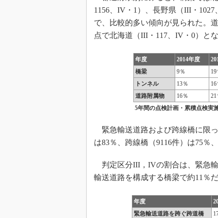
1156、IV・1）、長野県（III・
で、比較的多い傾向が見られた。道路
点で北海道（III・117、IV・0）と
年度
2014年度
2
橋梁
9％
1
トンネル
13％
1
道路附属物
16％
2
5年間の点検計画・累積点検実
緊急輸送道路および跨線橋に限って
は83％、跨線橋（9116件）は75
判定区分III，IVの割合は、緊急
輸送道路を構成する橋梁で約11％
年度
2
緊急輸送道路を跨ぐ跨道橋
1