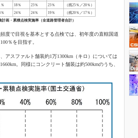
1％
18％
23％
23％
（残25％／20％）
4％
24％
24％
19％
（残20％／17％）
検計画・累積点検実施率（全道路管理者合計）
回の頻度で目視を基本とする点検では、初年度の直轄国道
に100％を目指す。
アスファルト舗装約1万1300km（キロ）については
1660km。同様にコンクリート舗装は約500kmのうち、