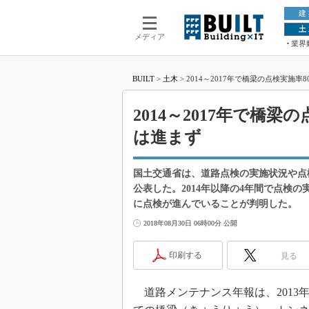
建
土
メディア
業界
BUILT
>
土木
>
2014～2017年で橋梁の点検実施率
2014～2017年で橋梁
は進まず
国土交通省は、道路点検の実施状況や点
公表した。2014年以降の4年間で点検の
に点検が進んでいることが判明した。
2018年08月30日 06時00分 公開
印刷する
見る
道路メンテナンス年報は、2013年