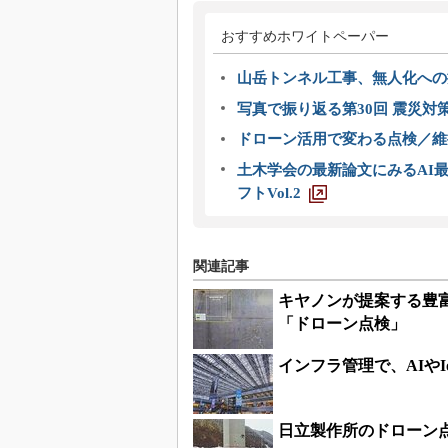
おすすめホワイトペーパー
山岳トンネル工事、無人化への挑
写真で振り返る第30回 震災対
ドローン活用で変わる点検／維持
土木学会の最新論文にみるAI最
フトVol.2
関連記事
キヤノンが提案する豊
「ドローン点検」
インフラ管理で、AIやI
日立製作所のドローン点