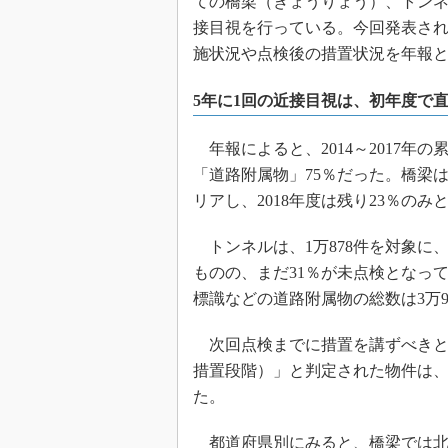
ての橋梁（きょうりょう）、トンネ
接目視を行っている。今回発表され
施状況や点検後の措置状況を年報
5年に1回の近接目視は、初年度で直
年報によると、2014～2017年
「道路附属物」75％だった。橋梁は72
リアし、2018年度は残り23％のみ
トンネルは、1万878件を対象に、2
ものの、まだ31％が未点検となっ
標識などの道路附属物の総数は3万98
次回点検までに措置を講ずべきと判
措置段階）」と判定された物件は、橋
た。
都道府県別にみると、橋梁では北海道（