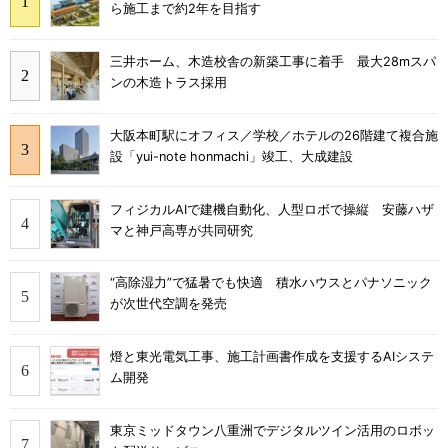
ら施工まで約2年を目指す
三井ホーム、木造校舎の新築工事に着手 最大28mスパ
ンの木造トラス採用
大阪本町駅にオフィス／学校／ホテルの26階建て複合施
設「yui-note honmachi」竣工、大成建設
フィジカルAIで建機自動化、人型ロボで操縦 安藤ハザ
マと神戸高専が共同研究
“高除湿力”で猛暑でも快適 積水ハウスとパナソニック
が次世代空調を発売
燈と東光電気工事、施工計画書作成を支援するAIシステ
ム開発
東京ミッドタウン八重洲でデジタルツイン活用のロボッ