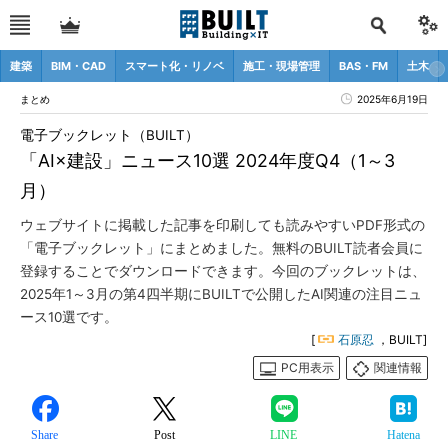
建築
BIM・CAD
スマート化・リノベ
施工・現場管理
BAS・FM
土木
まとめ
2025年6月19日
電子ブックレット（BUILT）
「AI×建設」ニュース10選 2024年度Q4（1～3
月）
ウェブサイトに掲載した記事を印刷しても読みやすいPDF形式の
「電子ブックレット」にまとめました。無料のBUILT読者会員に
登録することでダウンロードできます。今回のブックレットは、
2025年1～3月の第4四半期にBUILTで公開したAI関連の注目ニュ
ース10選です。
[
石原忍
，BUILT]
PC用表示
関連情報
Share
Post
LINE
Hatena