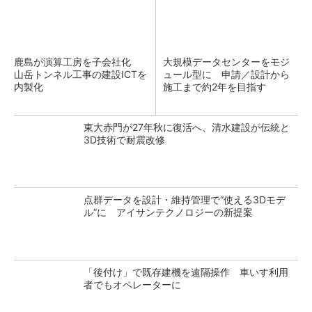
鹿島が演算工房を子会社化
大規模データセンターをモジ
山岳トンネル工事の建設ICTを
ュール型に 申請／設計から
内製化
施工まで約2年を目指す
東大赤門が27年秋に復活へ、清水建設が伝統と
3D技術で耐震改修
点群データを設計・維持管理で“使える3Dモデ
ル”に アイサンテクノロジーの新提案
「後付け」で既存建機を遠隔操作 車いす利用
者でもオペレーターに