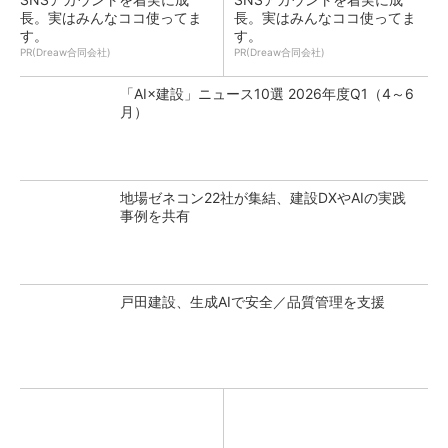
長。実はみんなココ使ってま
長。実はみんなココ使ってま
す。
す。
PR(Dreaw合同会社)
PR(Dreaw合同会社)
「AI×建設」ニュース10選 2026年度Q1（4～6
月）
地場ゼネコン22社が集結、建設DXやAIの実践
事例を共有
戸田建設、生成AIで安全／品質管理を支援