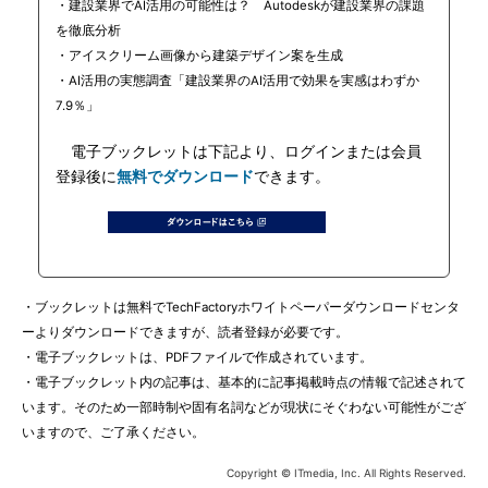
・建設業界でAI活用の可能性は？ Autodeskが建設業界の課題
を徹底分析
・アイスクリーム画像から建築デザイン案を生成
・AI活用の実態調査「建設業界のAI活用で効果を実感はわずか
7.9％」
電子ブックレットは下記より、ログインまたは会員
登録後に
無料でダウンロード
できます。
・ブックレットは無料でTechFactoryホワイトペーパーダウンロードセンタ
ーよりダウンロードできますが、読者登録が必要です。
・電子ブックレットは、PDFファイルで作成されています。
・電子ブックレット内の記事は、基本的に記事掲載時点の情報で記述されて
います。そのため一部時制や固有名詞などが現状にそぐわない可能性がござ
いますので、ご了承ください。
Copyright © ITmedia, Inc. All Rights Reserved.