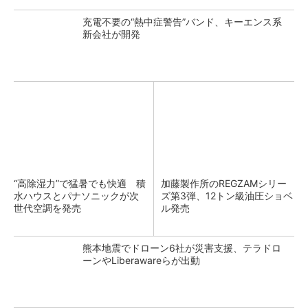
充電不要の“熱中症警告”バンド、キーエンス系
新会社が開発
“高除湿力”で猛暑でも快適 積
加藤製作所のREGZAMシリー
水ハウスとパナソニックが次
ズ第3弾、12トン級油圧ショベ
世代空調を発売
ル発売
熊本地震でドローン6社が災害支援、テラドロ
ーンやLiberawareらが出動