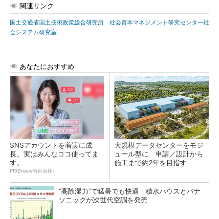
関連リンク
国土交通省国土技術政策総合研究所 社会資本マネジメント研究センター社
会システム研究室
あなたにおすすめ
SNSアカウントを着実に成
大規模データセンターをモジ
長。実はみんなココ使ってま
ュール型に 申請／設計から
す。
施工まで約2年を目指す
PR(Dreaw合同会社)
“高除湿力”で猛暑でも快適 積水ハウスとパナ
ソニックが次世代空調を発売