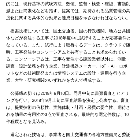
的には、現行基準の試験方法、数値、監督・検査・確認、書類削
減または簡素化などを指す。提案では、期待される品質管理の高
度化に関する具体的な効果と達成目標を示さなければならない。
提案技術については、国土交通省、国の行政機関、地方公共団
体などが発注する工事で2018年度中に試行することが応募要件と
なっている。また、試行により取得するデータは、クラウドで随
時、工事発注やコンソーシアムと共有することも求められてい
る。コンソーシアムは、工事を受注する建設業者以外に、測量・
調査・設計業務を行う企業、計測機器メーカー、IoT・AI・ロボ
ットなどの技術開発または情報システムの設計・運用を行う企
業、大学・研究機関のいずれかを含んで構成する。
公募締め切りは2018年8月10日。同月中旬に書類審査とヒアリ
ングを行い、2018年9月上旬に審査結果を決定し公表する。審査
は、提案技術の信頼性、実施体制・計画・経費の妥当性、期待さ
れる効果の有用性の3点で審査される。最終的な選定件数は、10
件程度となる見込み。
選定された技術は、事業者と国土交通省の各地方整備局と委託