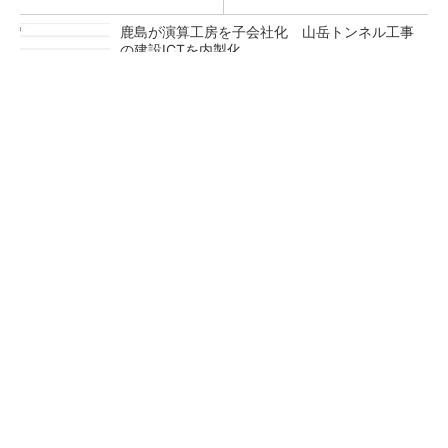
鹿島が演算工房を子会社化 山岳トンネル工事
の建設ICTを内製化
充電不要の“熱中症警告”バンド、キーエンス系
新会社が開発
昇降機トップメーカーが技術の裏側公開 日本
オーチスが「大人の社会科見学」開催