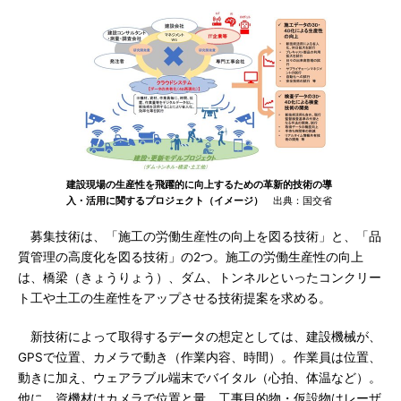
建設現場の生産性を飛躍的に向上するための革新的技術の導
入・活用に関するプロジェクト（イメージ）
出典：国交省
募集技術は、「施工の労働生産性の向上を図る技術」と、「品
質管理の高度化を図る技術」の2つ。施工の労働生産性の向上
は、橋梁（きょうりょう）、ダム、トンネルといったコンクリー
ト工や土工の生産性をアップさせる技術提案を求める。
新技術によって取得するデータの想定としては、建設機械が、
GPSで位置、カメラで動き（作業内容、時間）。作業員は位置、
動きに加え、ウェアラブル端末でバイタル（心拍、体温など）。
他に、資機材はカメラで位置と量、工事目的物・仮設物はレーザ