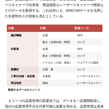
ースキャナーで出来形、周辺地形もレーザースキャナーで標高な
どのデータを取得する。これ以外にも、BIM/CIMデータを活用し
た生産性向上の技術も含むとしている。
分類
内容
取得ツール
建設機械
位置
GPS
動き（作業内容・時間）
カメラ
作業員
位置
GPS
動き（作業内容・時間）
カメラ
バイタル（心拍、体温）
ウェアラブル端末
資機材
位置・量
カメラ
工事目的物・仮設物
出来形
レーザースキャナー
周辺地形
標高
レーザースキャナー
取得するデータのイメージ
もう一つの品質管理の高度化では、データを一定期間取得し、
現行の品質管理手法を代替可能な提案を求める。品質管理は具体