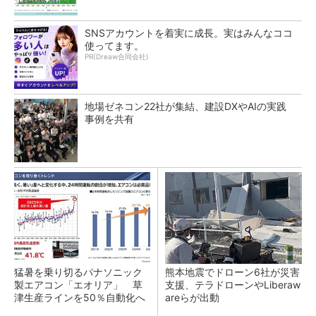
SNSアカウントを着実に成長。実はみんなココ
使ってます。
PR(Dreaw合同会社)
地場ゼネコン22社が集結、建設DXやAIの実践
事例を共有
猛暑を乗り切るパナソニック
熊本地震でドローン6社が災害
製エアコン「エオリア」 草
支援、テラドローンやLiberaw
津生産ラインを50％自動化へ
areらが出動