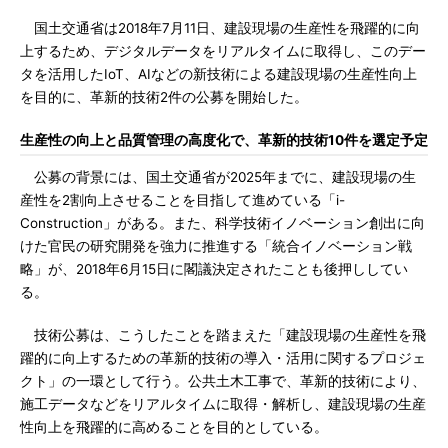
国土交通省は2018年7月11日、建設現場の生産性を飛躍的に向
上するため、デジタルデータをリアルタイムに取得し、このデー
タを活用したIoT、AIなどの新技術による建設現場の生産性向上
を目的に、革新的技術2件の公募を開始した。
生産性の向上と品質管理の高度化で、革新的技術10件を選定予定
公募の背景には、国土交通省が2025年までに、建設現場の生
産性を2割向上させることを目指して進めている「i-
Construction」がある。また、科学技術イノベーション創出に向
けた官民の研究開発を強力に推進する「統合イノベーション戦
略」が、2018年6月15日に閣議決定されたことも後押ししてい
る。
技術公募は、こうしたことを踏まえた「建設現場の生産性を飛
躍的に向上するための革新的技術の導入・活用に関するプロジェ
クト」の一環として行う。公共土木工事で、革新的技術により、
施工データなどをリアルタイムに取得・解析し、建設現場の生産
性向上を飛躍的に高めることを目的としている。