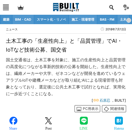
建築
BIM・CAD
スマート化・リノベ
施工・現場管理
BAS・FM
土木
ニュース
2018年7月12日
土木工事の「生産性向上」と「品質管理」でAI・
IoTなど技術公募、国交省
国土交通省は、土木工事を対象に、施工の生産性向上と品質管理
の高度化につながる革新的技術の公募を開始した。生産性向上で
は、繊維メーカーや大学、ゼネコンなどが開発を進めているウェ
アラブルIoTや建機メーカなどが取り組むAIによる現場管理も対
象となっており、選定後に公共土木工事で試行となれば、実用化
に一歩近づくことになる。
[
石原忍
，BUILT]
PC用表示
関連情報
Share
Post
LINE
Hatena