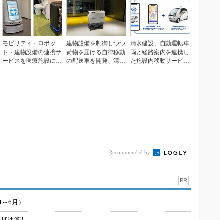
モビリティ・ロボッ
建物設備を制御しつつ
清水建設、自動運転車
ト・建物設備の連携サ
荷物を届ける自律移動
両と経路案内を連携し
ービスを医療施設に導
の配送車を開発、清水
た施設内移動サービス
入、清水建設ら
建設
を構築
Recommended by
PR
4～6月）
月期決算】