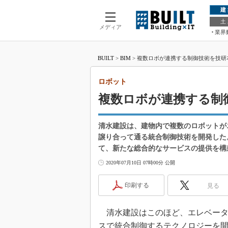
建
土
メディア
業界
BUILT
>
BIM
>
複数ロボが連携する制御技術を技研
ロボット
複数ロボが連携する制
清水建設は、建物内で複数のロボットが
譲り合って通る統合制御技術を開発した
て、新たな総合的なサービスの提供を構
2020年07月10日 07時00分 公開
印刷する
見る
清水建設はこのほど、エレベータ
スで統合制御するテクノロジーを開