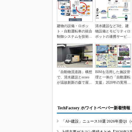
建物の設備・ロボッ
清水建設など3社、建
ト・自動運転車の統合
物設備とモビリティロ
制御システムを技術研
ボットの連携サービス
究所に構築、清水建設
実証運用
「自動物流道路」構想
BIMを活用した施設管
で、清水建設とecoro
理と一体の「自動運転
が温故創新の森で屋外
支援」2020年の実用化
無人物流インフラ...
目指す、清水建...
TechFactory ホワイトペーパー新着情報
「AI×建設」ニュース10選 2026年度Q1（
上場主要ゼネコン業績まとめ【2026年3