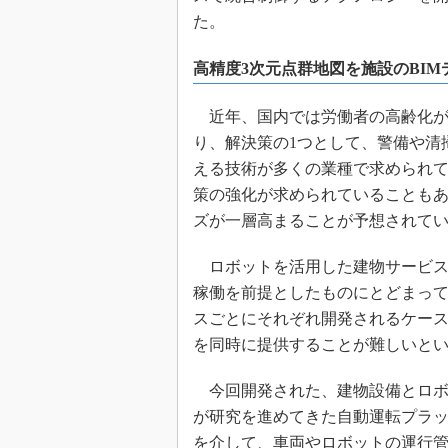
た。
高精度3次元点群地図を施設のBI
近年、国内では労働者の高齢化が
り、解決策の1つとして、警備や清
える技術が多くの業種で求められ
策の強化が求められていることも
ズが一層高まることが予想されて
ロボットを活用した建物サービス
稼働を前提としたものにとどまっ
スごとにそれぞれ開発されるケー
を同時に提供することが難しいと
今回開発された、建物設備とロボ
が研究を進めてきた自動運転プラットフォームのAP
を介して、車両やロボットの運行管