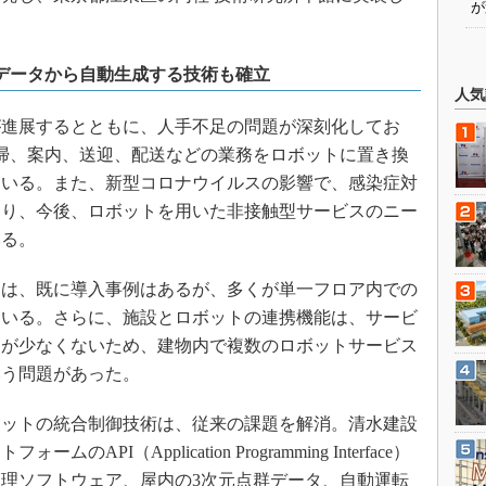
が
Mデータから自動生成する技術も確立
人気
進展するとともに、人手不足の問題が深刻化してお
掃、案内、送迎、配送などの業務をロボットに置き換
ている。また、新型コロナウイルスの影響で、感染症対
あり、今後、ロボットを用いた非接触型サービスのニー
いる。
は、既に導入事例はあるが、多くが単一フロア内での
ている。さらに、施設とロボットの連携機能は、サービ
スが少なくないため、建物内で複数のロボットサービス
いう問題があった。
ットの統合制御技術は、従来の課題を解消。清水建設
I（Application Programming Interface）
理ソフトウェア、屋内の3次元点群データ、自動運転