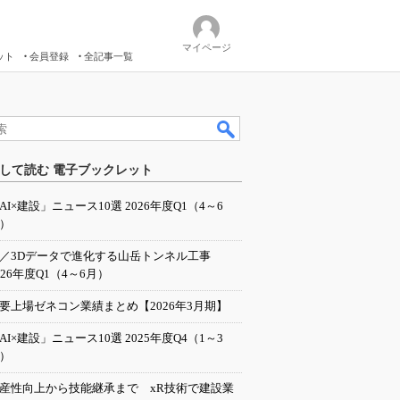
マイページ
ット
会員登録
全記事一覧
して読む 電子ブックレット
AI×建設」ニュース10選 2026年度Q1（4～6
）
I／3Dデータで進化する山岳トンネル工事
026年度Q1（4～6月）
要上場ゼネコン業績まとめ【2026年3月期】
AI×建設」ニュース10選 2025年度Q4（1～3
）
産性向上から技能継承まで xR技術で建設業