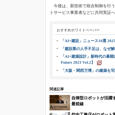
今後は、新技術で統合制御を行う
トサービス事業者などに共同実証
おすすめホワイトペーパー
「AI×建設」ニュース10選 202
「建設業の人手不足は、なぜ解
「AI×建築設計」新時代の幕開け
Future 2023 Vol.2】
「大阪・関西万博」の建築を写
関連記事
自律型ロボットが活躍
最前線
竹中工務店がロボット運