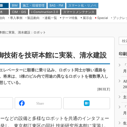
 築
施工・現場管理
BAS・FM
スマート化・リノベ
BIM
 木
CIM・GIS
スマートメンテナンス
i-Construction 2.0
動向
導入事例
製品動向
連載一覧
テーマ特集
展示会
ブックレ
Special
建設Tech NEXT BREAK
メンテナンス・レジリエンス
TOKYO2026
本館に実装、清水建設：ロボット
ドローンがもたらす建設業界の“ゲー
第8回 国際 建設・測量展
ムチェンジ” Ver.2.0
（CSPI2026）
脱3Kから新3Kへ導く建設×IT
第10回 JAPAN BUILD TOKYO－建
御技術を技研本館に実装、清水建設
印刷
築・土木・不動産の先端技術展－
“Society5.0”時代のスマートビル
Japan Drone 2023
VR／ARが描くモノづくりのミライ
「
エレベーターに順番に乗り込み、ロボット同士が狭い通路を
月
メンテナンス・レジリエンスOSAKA
2020
。将来は、1棟のビル内で用途の異なるロボットを複数導入し
A
想している。
日本 ものづくりワールド 2020
2
[
BUILT
]
メンテナンス・レジリエンスTOKYO
主
2019
Share
IGAS2018
「
月
ーなどの設備と多様なロボットを共通のインタフェー
生
発し、東京都江東区の同社 技術研究所本館に実装し