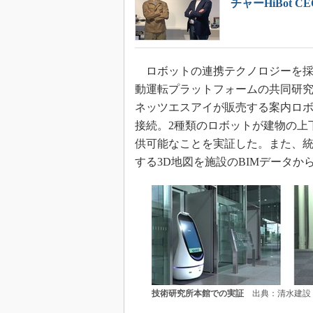
チャーHiBot C
ロボットの連携テクノロジーを採
動運転プラットフォームの共同研究会
ネッツエスアイが販売する案内ロボッ
接続。2種類のロボットが建物の上
供可能なことを実証した。また、
する3D地図を施設のBIMデータ
技術研究所本館での実証
出典：清水建設