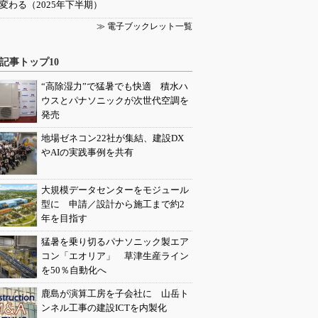
変わる（2025年下半期）
≫ 電子ブックレット一覧
記事トップ10
“高除湿力”で猛暑でも快適 積水ハ
ウスとパナソニックが次世代空調を
発売
地場ゼネコン22社が集結、建設DX
やAIの実践事例を共有
大規模データセンターをモジュール
型に 申請／設計から施工まで約2
年を目指す
猛暑を乗り切るパナソニック製エア
コン「エオリア」 草津生産ライン
を50％自動化へ
鹿島が演算工房を子会社に 山岳ト
ンネル工事の建設ICTを内製化