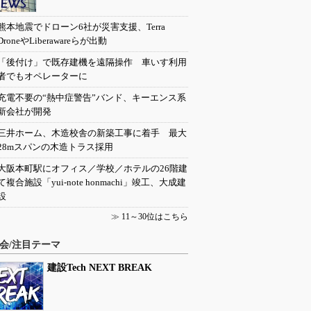
熊本地震でドローン6社が災害支援、Terra
DroneやLiberawareらが出動
「後付け」で既存建機を遠隔操作 車いす利用
者でもオペレーターに
充電不要の“熱中症警告”バンド、キーエンス系
新会社が開発
三井ホーム、木造校舎の新築工事に着手 最大
28mスパンの木造トラス採用
大阪本町駅にオフィス／学校／ホテルの26階建
て複合施設「yui-note honmachi」竣工、大成建
設
≫
11～30位はこちら
会/注目テーマ
建設Tech NEXT BREAK