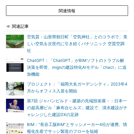
関連情報
関連記事
空気質：山形県朝日町「空気神社」とのコラボで、美
しい空気を次世代に引き続くパナソニック 空質空調
社
ChatGPT：「ChatGPT」がBIMソフトのトラブル解
決策を即答、mignの建設特化AIモデル「chact」に追
加機能
プロジェクト：「福岡大名ガーデンシティ」2023年4
月からオフィス入居を開始
第7回 ジャパンビルド－建築の先端技術展－：日本一
の超高層ビル「麻布台ヒルズ」建設で、清水建設がチ
ャレンジした建設DXの足跡
BIM：“長谷工版BIM”とサッシメーカー4社が連携、情
報化生産でサッシ製造のフローを短縮