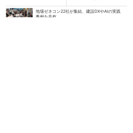
地場ゼネコン22社が集結、建設DXやAIの実践
事例を共有
大規模データセンターをモジュール型に 申請
／設計から施工まで約2年を目指す
点群データを設計・維持管理で“使える3Dモデ
ル”に アイサンテクノロジーの新提案