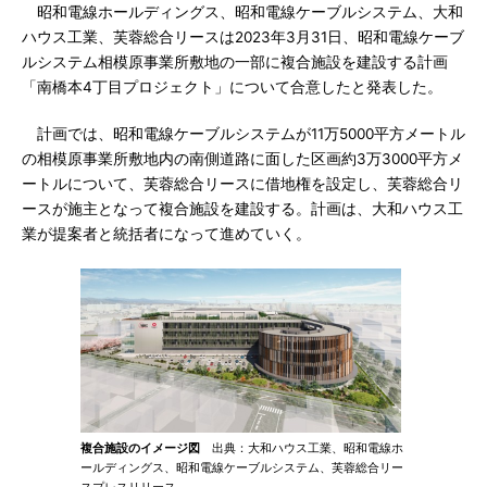
昭和電線ホールディングス、昭和電線ケーブルシステム、大和
ハウス工業、芙蓉総合リースは2023年3月31日、昭和電線ケーブ
ルシステム相模原事業所敷地の一部に複合施設を建設する計画
「南橋本4丁目プロジェクト」について合意したと発表した。
計画では、昭和電線ケーブルシステムが11万5000平方メートル
の相模原事業所敷地内の南側道路に面した区画約3万3000平方メ
ートルについて、芙蓉総合リースに借地権を設定し、芙蓉総合リ
ースが施主となって複合施設を建設する。計画は、大和ハウス工
業が提案者と統括者になって進めていく。
複合施設のイメージ図
出典：大和ハウス工業、昭和電線ホ
ールディングス、昭和電線ケーブルシステム、芙蓉総合リー