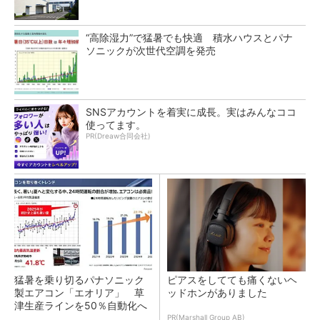
“高除湿力”で猛暑でも快適 積水ハウスとパナ
ソニックが次世代空調を発売
SNSアカウントを着実に成長。実はみんなココ
使ってます。
PR(Dreaw合同会社)
猛暑を乗り切るパナソニック
ピアスをしてても痛くないヘ
製エアコン「エオリア」 草
ッドホンがありました
津生産ラインを50％自動化へ
PR(Marshall Group AB)