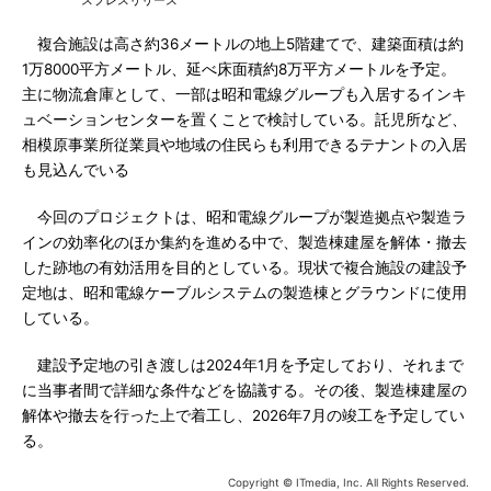
スプレスリリース
複合施設は高さ約36メートルの地上5階建てで、建築面積は約
1万8000平方メートル、延べ床面積約8万平方メートルを予定。
主に物流倉庫として、一部は昭和電線グループも入居するインキ
ュベーションセンターを置くことで検討している。託児所など、
相模原事業所従業員や地域の住民らも利用できるテナントの入居
も見込んでいる
今回のプロジェクトは、昭和電線グループが製造拠点や製造ラ
インの効率化のほか集約を進める中で、製造棟建屋を解体・撤去
した跡地の有効活用を目的としている。現状で複合施設の建設予
定地は、昭和電線ケーブルシステムの製造棟とグラウンドに使用
している。
建設予定地の引き渡しは2024年1月を予定しており、それまで
に当事者間で詳細な条件などを協議する。その後、製造棟建屋の
解体や撤去を行った上で着工し、2026年7月の竣工を予定してい
る。
Copyright © ITmedia, Inc. All Rights Reserved.