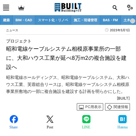
建築
BIM・CAD
スマート化・リノベ
施工・現場管理
BAS・FM
土木
ニュース
2023年5月1日
プロジェクト
昭和電線ケーブルシステム相模原事業所の一部
に、大和ハウス工業が延べ8万m2の複合施設を建
設へ
昭和電線ホールディングス、昭和電線ケーブルシステム、大和ハ
ウス工業、芙蓉総合リースは、昭和電線ケーブルシステム相模原
事業所敷地の一部に複合施設を建設する計画を明らかにした。
[BUILT]
PC用表示
関連情報
Share
Post
LINE
Hatena