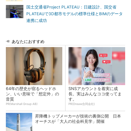
国土交通省Project PLATEAU：日建設計、国交省
PLATEAUで3D都市モデルの標準仕様とBIMのデータ
連携に成功
あなたにおすすめ
64年の歴史が宿るヘッドホ
SNSアカウントを着実に成
ン、いい意味で「想定外」の
長。実はみんなココ使ってま
音質
す。
PR(Marshall Group AB)
PR(Dreaw合同会社)
昇降機トップメーカーが技術の裏側公開 日本
オーチスが「大人の社会科見学」開催