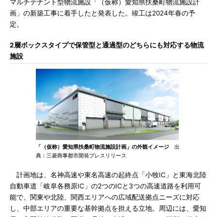
マルチテナント型物流施設「（仮称）愛知県扶桑町物流施設計
画」の新築工事に着手したと発表した。竣工は2024年春の予
定。
2層ボックスタイプで保管型と通過型のどちらにも対応する物流
施設
「（仮称）愛知県扶桑町物流施設計画」の外観イメージ
出
典：三菱商事都市開発プレスリリース
計画地は、名神高速や東名高速の起終点「小牧IC」と東海北陸
自動車道「岐阜各務原IC」の2つのICと3つの高速道路を利用可
能で、関東や北陸、関西エリアへの広域配送拠点ニーズに対応
し、中部エリアの重要な基幹拠点を担える立地。周辺には、愛知