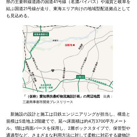
県の主要幹線道路の国道41号線（名濃バイパス）や滋賀と岐阜を
結ぶ国道21号線が走り、東海エリア向けの地域型配送拠点として
も見込める。
「（仮称）愛知県扶桑町物流施設計画」の周辺地図
出典：
三菱商事都市開発プレスリリース
新施設の設計と施工は日鉄エンジニアリングが担当し、構造と
規模はS造地上2階建てで、延べ床面積は約4万3700平方メート
ル。1階は両面バースを採用し、2層ボックスタイプで、保管型や
通過型など、さまざまな利用方法に対して柔軟に対応する建物計