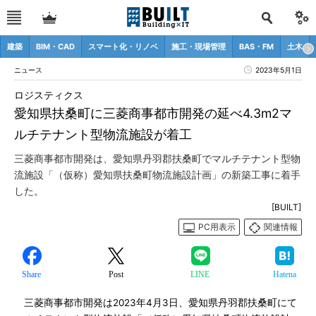
建築
BIM・CAD
スマート化・リノベ
施工・現場管理
BAS・FM
土木
ニュース
2023年5月1日
ロジスティクス
愛知県扶桑町に三菱商事都市開発の延べ4.3m2マ
ルチテナント型物流施設が着工
三菱商事都市開発は、愛知県丹羽郡扶桑町でマルチテナント型物
流施設「（仮称）愛知県扶桑町物流施設計画」の新築工事に着手
した。
[BUILT]
PC用表示
関連情報
Share
Post
LINE
Hatena
三菱商事都市開発は2023年4月3日、愛知県丹羽郡扶桑町にて