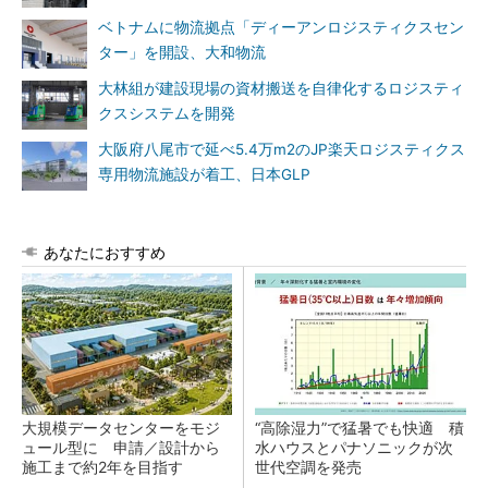
ベトナムに物流拠点「ディーアンロジスティクスセン
ター」を開設、大和物流
大林組が建設現場の資材搬送を自律化するロジスティ
クスシステムを開発
大阪府八尾市で延べ5.4万m2のJP楽天ロジスティクス
専用物流施設が着工、日本GLP
あなたにおすすめ
大規模データセンターをモジ
“高除湿力”で猛暑でも快適 積
ュール型に 申請／設計から
水ハウスとパナソニックが次
施工まで約2年を目指す
世代空調を発売