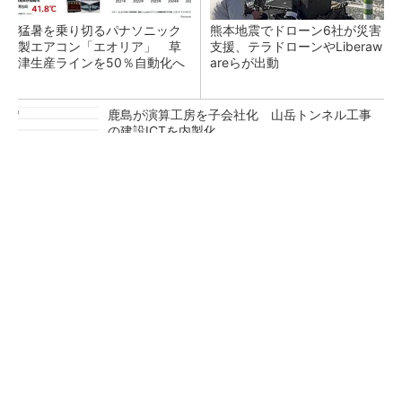
猛暑を乗り切るパナソニック
熊本地震でドローン6社が災害
製エアコン「エオリア」 草
支援、テラドローンやLiberaw
津生産ラインを50％自動化へ
areらが出動
鹿島が演算工房を子会社化 山岳トンネル工事
の建設ICTを内製化
充電不要の“熱中症警告”バンド、キーエンス系
新会社が開発
昇降機トップメーカーが技術の裏側公開 日本
オーチスが「大人の社会科見学」開催