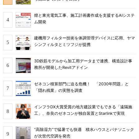
燈と東光電気工事、施工計画書作成を支援するAIシステ
ム開発
建機用フィルター技術を体調管理デバイスに応用、ヤマ
シンフィルタとミツフジが提携
3D鉄筋モデルから加工用データまで連携、構造設計事
務所が開発したRevitアドイン
ゼネコン積算部門に迫る危機！ 「2030年問題」と
「隠れ残業」の実態を調査
インフラDX大賞受賞の地方建設業でもできる「遠隔施
工」、奈良のゼネコンが独自装置とStarlinkで実現
“高除湿力”で猛暑でも快適 積水ハウスとパナソニック
が次世代空調を発売