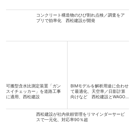
コンクリート構造物のひび割れ点検／調査をア
プリで効率化 西松建設が開発
可搬型含水比測定装置「ガン
BIMモデルを解析用途に合わせ
スイチェッカー」を道路工事
て最適化、天空率／日影計算
に適用、西松建設
向けなど 西松建設とWAGO
が共同開発
西松建設が社内依頼管理をリマインダーサービ
スで一元化、対応率90％超