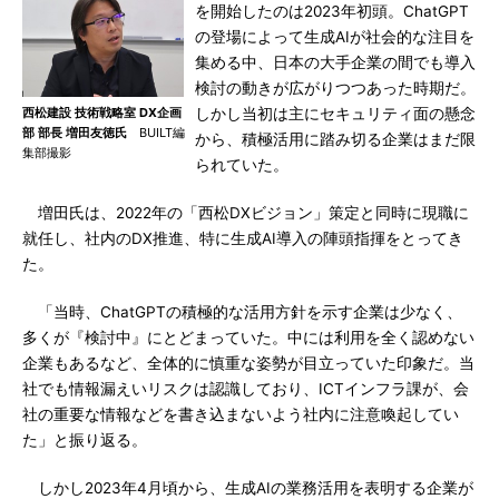
を開始したのは2023年初頭。ChatGPT
の登場によって生成AIが社会的な注目を
集める中、日本の大手企業の間でも導入
検討の動きが広がりつつあった時期だ。
西松建設 技術戦略室 DX企画
しかし当初は主にセキュリティ面の懸念
部 部長 増田友徳氏
BUILT編
から、積極活用に踏み切る企業はまだ限
集部撮影
られていた。
増田氏は、2022年の「西松DXビジョン」策定と同時に現職に
就任し、社内のDX推進、特に生成AI導入の陣頭指揮をとってき
た。
「当時、ChatGPTの積極的な活用方針を示す企業は少なく、
多くが『検討中』にとどまっていた。中には利用を全く認めない
企業もあるなど、全体的に慎重な姿勢が目立っていた印象だ。当
社でも情報漏えいリスクは認識しており、ICTインフラ課が、会
社の重要な情報などを書き込まないよう社内に注意喚起してい
た」と振り返る。
しかし2023年4月頃から、生成AIの業務活用を表明する企業が