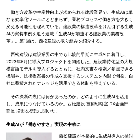
働き方改革や生産性向上が求められる建設業界で、生成AIは単
なる効率化ツールにとどまらず、業務プロセスや働き方を大きく
変える可能性を秘めている。建設業の構造改革をけん引する生成
AIの実装事例を追う連載「生成AIが加速する建設業の業務改
革」。第1回は、西松建設の取り組みを紹介する。
西松建設は建設業界の中でも比較的早期に生成AIに着目し、
2023年5月に導入プロジェクトを開始した。建設業特化型の大規
模言語モデルを導入するとともに、社内文書を検索／参照できる
機能や、技術提案書の作成を支援するシステムを内製で開発。自
社に蓄積されたナレッジを活用できる体制を整えている。
その決断の裏には何があったのか。どのように生成AIを活用
し、成果につなげているのか。西松建設 技術戦略室 DX企画部
部長 増田友徳氏に聞いた。
生成AIが「働きやすさ」実現の中核に
西松建設が本格的に生成AI導入の検討