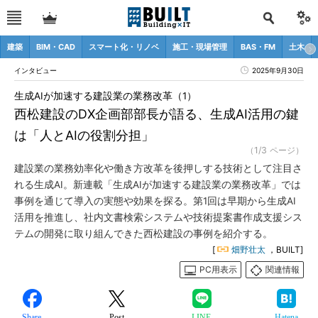
建築
BIM・CAD
スマート化・リノベ
施工・現場管理
BAS・FM
土木
インタビュー
2025年9月30日
生成AIが加速する建設業の業務改革（1）
西松建設のDX企画部部長が語る、生成AI活用の鍵
は「人とAIの役割分担」
（1/3 ページ）
建設業の業務効率化や働き方改革を後押しする技術として注目さ
れる生成AI。新連載「生成AIが加速する建設業の業務改革」では
事例を通じて導入の実態や効果を探る。第1回は早期から生成AI
活用を推進し、社内文書検索システムや技術提案書作成支援シス
テムの開発に取り組んできた西松建設の事例を紹介する。
[
畑野壮太
，BUILT]
PC用表示
関連情報
Share
Post
LINE
Hatena