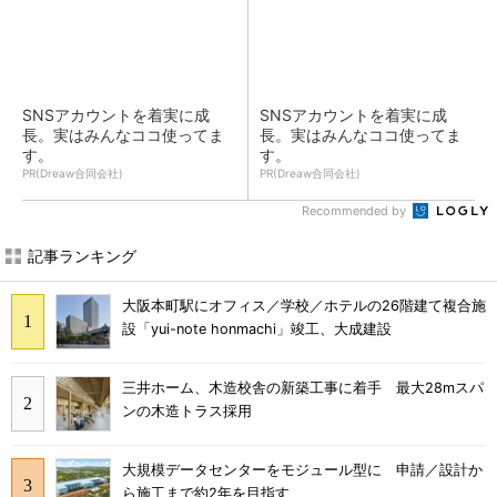
SNSアカウントを着実に成
SNSアカウントを着実に成
長。実はみんなココ使ってま
長。実はみんなココ使ってま
す。
す。
PR(Dreaw合同会社)
PR(Dreaw合同会社)
Recommended by
記事ランキング
大阪本町駅にオフィス／学校／ホテルの26階建て複合施
設「yui-note honmachi」竣工、大成建設
三井ホーム、木造校舎の新築工事に着手 最大28mスパ
ンの木造トラス採用
大規模データセンターをモジュール型に 申請／設計か
ら施工まで約2年を目指す