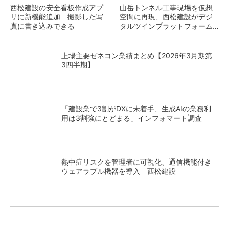
西松建設の安全看板作成アプ
山岳トンネル工事現場を仮想
リに新機能追加 撮影した写
空間に再現、西松建設がデジ
真に書き込みできる
タルツインプラットフォーム
構築
上場主要ゼネコン業績まとめ【2026年3月期第
3四半期】
「建設業で3割がDXに未着手、生成AIの業務利
用は3割強にとどまる」インフォマート調査
熱中症リスクを管理者に可視化、通信機能付き
ウェアラブル機器を導入 西松建設