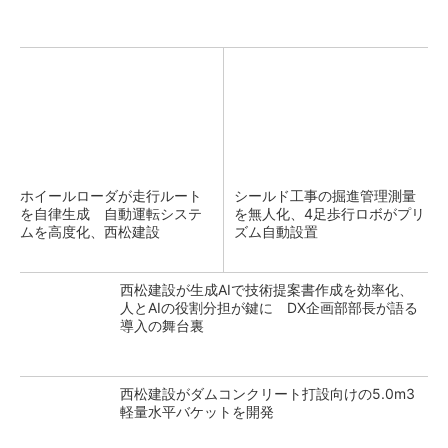
ホイールローダが走行ルート
シールド工事の掘進管理測量
を自律生成 自動運転システ
を無人化、4足歩行ロボがプリ
ムを高度化、西松建設
ズム自動設置
西松建設が生成AIで技術提案書作成を効率化、
人とAIの役割分担が鍵に DX企画部部長が語る
導入の舞台裏
西松建設がダムコンクリート打設向けの5.0m3
軽量水平バケットを開発