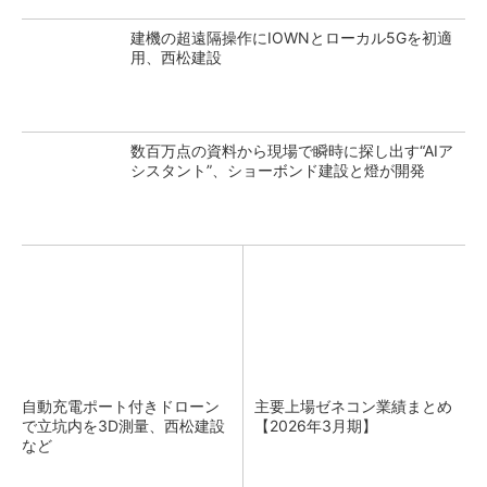
建機の超遠隔操作にIOWNとローカル5Gを初適
用、西松建設
数百万点の資料から現場で瞬時に探し出す“AIア
シスタント”、ショーボンド建設と燈が開発
自動充電ポート付きドローン
主要上場ゼネコン業績まとめ
で立坑内を3D測量、西松建設
【2026年3月期】
など