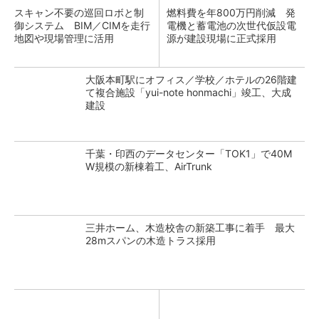
スキャン不要の巡回ロボと制
燃料費を年800万円削減 発
御システム BIM／CIMを走行
電機と蓄電池の次世代仮設電
地図や現場管理に活用
源が建設現場に正式採用
大阪本町駅にオフィス／学校／ホテルの26階建
て複合施設「yui-note honmachi」竣工、大成
建設
千葉・印西のデータセンター「TOK1」で40M
W規模の新棟着工、AirTrunk
三井ホーム、木造校舎の新築工事に着手 最大
28mスパンの木造トラス採用