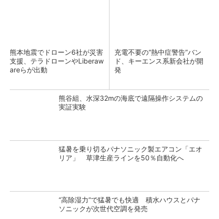
熊本地震でドローン6社が災害
充電不要の“熱中症警告”バン
支援、テラドローンやLiberaw
ド、キーエンス系新会社が開
areらが出動
発
熊谷組、水深32mの海底で遠隔操作システムの
実証実験
猛暑を乗り切るパナソニック製エアコン「エオ
リア」 草津生産ラインを50％自動化へ
“高除湿力”で猛暑でも快適 積水ハウスとパナ
ソニックが次世代空調を発売