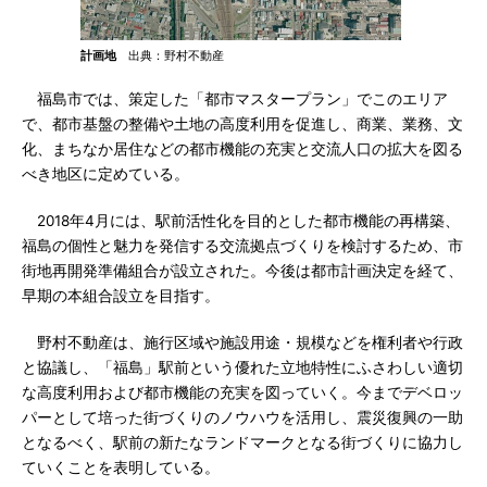
計画地
出典：野村不動産
福島市では、策定した「都市マスタープラン」でこのエリア
で、都市基盤の整備や土地の高度利用を促進し、商業、業務、文
化、まちなか居住などの都市機能の充実と交流人口の拡大を図る
べき地区に定めている。
2018年4月には、駅前活性化を目的とした都市機能の再構築、
福島の個性と魅力を発信する交流拠点づくりを検討するため、市
街地再開発準備組合が設立された。今後は都市計画決定を経て、
早期の本組合設立を目指す。
野村不動産は、施行区域や施設用途・規模などを権利者や行政
と協議し、「福島」駅前という優れた立地特性にふさわしい適切
な高度利用および都市機能の充実を図っていく。今までデベロッ
パーとして培った街づくりのノウハウを活用し、震災復興の一助
となるべく、駅前の新たなランドマークとなる街づくりに協力し
ていくことを表明している。