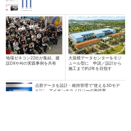
地場ゼネコン22社が集結、建
大規模データセンターをモジ
設DXやAIの実践事例を共有
ュール型に 申請／設計から
施工まで約2年を目指す
点群データを設計・維持管理で“使える3Dモデ
ル”に アイサンテクノロジーの新提案
熊本地震でドローン6社が災害支援、テラドロ
ーンやLiberawareらが出動