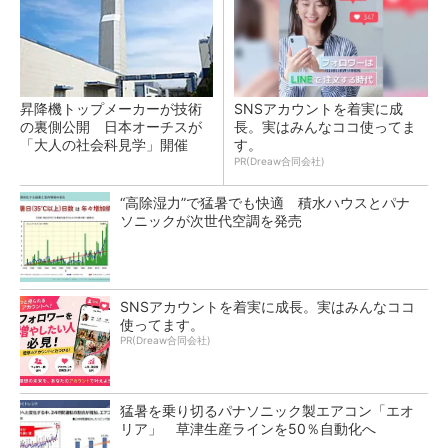
昇降機トップメーカーが技術
SNSアカウントを着実に成
の裏側公開 日本オーチスが
長。実はみんなココ使ってま
「大人の社会科見学」開催
す。
PR(Dreaw合同会社)
“高除湿力”で猛暑でも快適 積水ハウスとパナ
ソニックが次世代空調を発売
SNSアカウントを着実に成長。実はみんなココ
使ってます。
PR(Dreaw合同会社)
猛暑を乗り切るパナソニック製エアコン「エオ
リア」 草津生産ラインを50％自動化へ