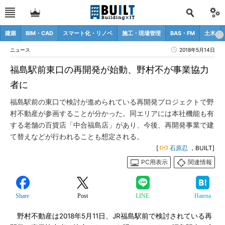
建築
BIM・CAD
スマート化・リノベ
施工・現場管理
BAS・FM
土木
ニュース
2018年5月14日
福島駅前東口の再開発が始動、野村不が事業協力
者に
福島駅前の東口で検討が進められている再開発プロジェクトで野
村不動産が参画することが分かった。同エリアには本社機能も有
する老舗の百貨店「中合福島店」があり、今後、再開発事業で建
て替えなどが行われることも想定される。
[
石原忍
，BUILT]
PC用表示
関連情報
Share
Post
LINE
Hatena
野村不動産は2018年5月11日、JR福島駅前で検討されている再