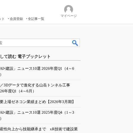
マイページ
ット
会員登録
全記事一覧
して読む 電子ブックレット
AI×建設」ニュース10選 2026年度Q1（4～6
）
I／3Dデータで進化する山岳トンネル工事
026年度Q1（4～6月）
要上場ゼネコン業績まとめ【2026年3月期】
AI×建設」ニュース10選 2025年度Q4（1～3
）
産性向上から技能継承まで xR技術で建設業