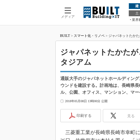
建
土
メディア
業界
BUILT
>
スマート化・リノベ
>
ジャパネットたかた
ジャパネットたかたが
タジアム
通販大手のジャパネットホールディング
ウンドを建設する。計画地は、長崎県長
ル、公園、オフィス、マンション、マー
2018年05月08日 13時00分 公開
印刷する
見る
三菱重工業が長崎県長崎市幸町に保