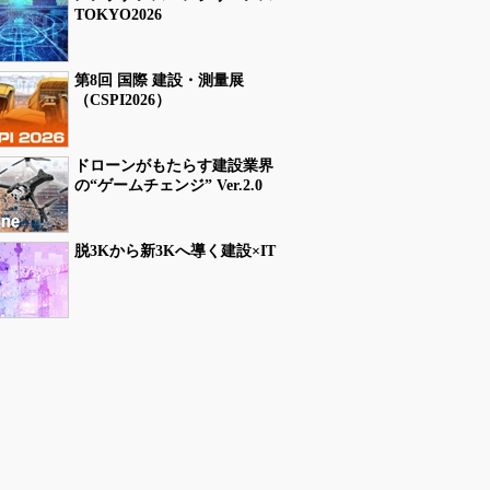
TOKYO2026
第8回 国際 建設・測量展
（CSPI2026）
ドローンがもたらす建設業界
の“ゲームチェンジ” Ver.2.0
脱3Kから新3Kへ導く建設×IT