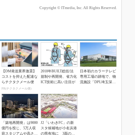
Copyright © ITmedia, Inc. All Rights Reserved.
【DM発送業界激震】
2018年BUILT総括/法
日本初のカラーテレビ
コストを抑えた配達な
規制や再開発、省力化
専用工場の跡地で、物
らチクタクメール便
ICT技術に高い注目が
流施設「DPL埼玉深
谷」着工
PR(チクタクメール便)
「築地再開発」は9000
J2「いわきFC」の新
億円を投じ、5万人収
スタ候補地が小名浜港
容スタジアムや高さ21
の県有地に 3面の観