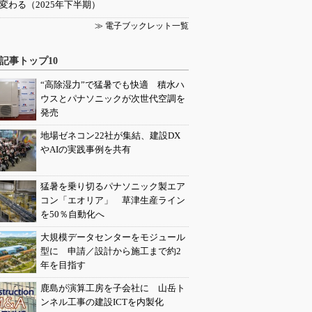
変わる（2025年下半期）
≫ 電子ブックレット一覧
記事トップ10
“高除湿力”で猛暑でも快適 積水ハ
ウスとパナソニックが次世代空調を
発売
地場ゼネコン22社が集結、建設DX
やAIの実践事例を共有
猛暑を乗り切るパナソニック製エア
コン「エオリア」 草津生産ライン
を50％自動化へ
大規模データセンターをモジュール
型に 申請／設計から施工まで約2
年を目指す
鹿島が演算工房を子会社に 山岳ト
ンネル工事の建設ICTを内製化