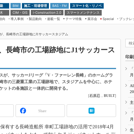
 築
施工・現場管理
BAS・FM
スマート化・リノベ
BIM
 木
CIM・GIS
スマートメンテナンス
i-Construction 2.0
動向
導入事例
製品動向
連載一覧
テーマ特集
展示会
ブックレ
Special
建設Tech NEXT BREAK
メンテナンス・レジリエンス
TOKYO2026
が、長崎市の工場跡地にJ1サッカースタジアム
ドローンがもたらす建設業界の“ゲー
第8回 国際 建設・測量展
ムチェンジ” Ver.2.0
（CSPI2026）
、長崎市の工場跡地にJ1サッカース
脱3Kから新3Kへ導く建設×IT
第10回 JAPAN BUILD TOKYO－建
印刷
築・土木・不動産の先端技術展－
“Society5.0”時代のスマートビル
Japan Drone 2023
VR／ARが描くモノづくりのミライ
「
月
スが、サッカーJリーグ「V・ファーレン長崎」のホームグラ
メンテナンス・レジリエンスOSAKA
2020
崎市の三菱重工業の工場跡地で、スタジアムを中心に、ホテ
A
ケットの各施設と一体的に開発する。
日本 ものづくりワールド 2020
2
[
石原忍
，
BUILT
]
メンテナンス・レジリエンスTOKYO
主
2019
Share
IGAS2018
「
月
有する長崎造船所 幸町工場跡地の活用で2018年4月
生