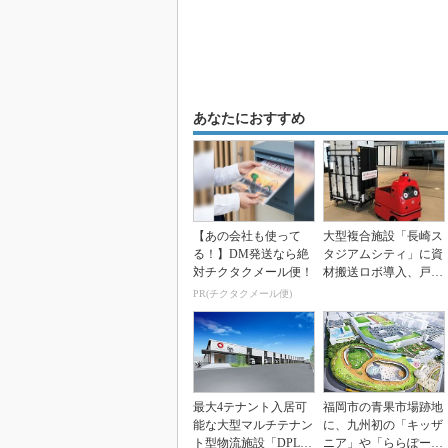
あなたにおすすめ
【あの会社も使って
大型複合施設「長崎ス
る！】DM発送なら絶
タジアムシティ」に資
対チクタクメール便！
材搬送ロボ導入、戸田
建設のコンサル第1号
PR(チクタクメール便)
最大4テナント入居可
福岡市の青果市場跡地
能な大型マルチテナン
に、九州初の「キッザ
ト型物流施設「DPL須
ニア」や「ららぽー