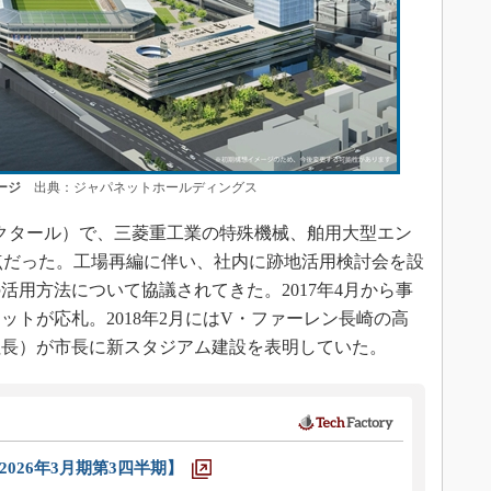
ージ
出典：ジャパネットホールディングス
クタール）で、三菱重工業の特殊機械、舶用大型エン
点だった。工場再編に伴い、社内に跡地活用検討会を設
活用方法について協議されてきた。2017年4月から事
トが応札。2018年2月にはV・ファーレン長崎の高
社長）が市長に新スタジアム建設を表明していた。
026年3月期第3四半期】