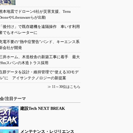
熊本地震でドローン6社が災害支援、Terra
DroneやLiberawareらが出動
「後付け」で既存建機を遠隔操作 車いす利用
者でもオペレーターに
充電不要の“熱中症警告”バンド、キーエンス系
新会社が開発
三井ホーム、木造校舎の新築工事に着手 最大
28mスパンの木造トラス採用
点群データを設計・維持管理で“使える3Dモデ
ル”に アイサンテクノロジーの新提案
≫
11～30位はこちら
会/注目テーマ
建設Tech NEXT BREAK
メンテナンス・レジリエンス