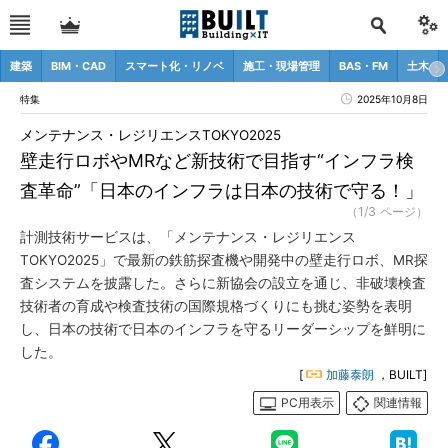
建築
BIM・CAD
スマート化・リノベ
施工・現場管理
BAS・FM
土木
特集
2025年10月8日
メンテナンス・レジリエンスTOKYO2025
壁走行ロボやMRなど新技術で目指す“インフラ検
査革命”「日本のインフラは日本の技術で守る！」
（1/3 ページ）
計測技術サービスは、「メンテナンス・レジリエンス
TOKYO2025」で最新の鉄筋探査機や開発中の壁走行ロボ、MR探
査システムを披露した。さらに新協会の設立を通じ、非破壊検査
技術者の育成や検査技術の国際規格づくりにも挑む姿勢を表明
し、日本の技術で日本のインフラを守るリーダーシップを鮮明に
した。
[
加藤泰朗
，BUILT]
PC用表示
関連情報