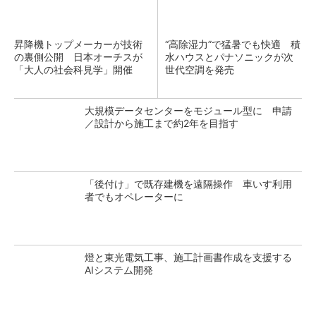
昇降機トップメーカーが技術
“高除湿力”で猛暑でも快適 積
の裏側公開 日本オーチスが
水ハウスとパナソニックが次
「大人の社会科見学」開催
世代空調を発売
大規模データセンターをモジュール型に 申請
／設計から施工まで約2年を目指す
「後付け」で既存建機を遠隔操作 車いす利用
者でもオペレーターに
燈と東光電気工事、施工計画書作成を支援する
AIシステム開発