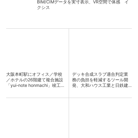
BIM/CIMデータを実寸表示、VR空間で体感 イ
クシス
大阪本町駅にオフィス／学校
デッキ合成スラブ適合判定業
／ホテルの26階建て複合施設
務の負担を軽減するツール開
「yui-note honmachi」竣工、
発、大和ハウス工業と日鉄建
大成建設
材