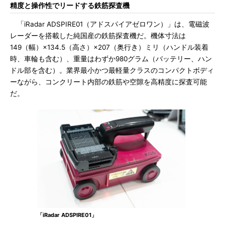
精度と操作性でリードする鉄筋探査機
「iRadar ADSPIRE01（アドスパイアゼロワン）」は、電磁波
レーダーを搭載した純国産の鉄筋探査機だ。機体寸法は
149（幅）×134.5（高さ）×207（奥行き）ミリ（ハンドル装着
時、車輪も含む）、重量はわずか980グラム（バッテリー、ハン
ドル部を含む）。業界最小かつ最軽量クラスのコンパクトボディ
ーながら、コンクリート内部の鉄筋や空隙を高精度に探査可能
だ。
「iRadar ADSPIRE01」