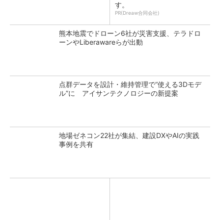
す。
PR(Dreaw合同会社)
熊本地震でドローン6社が災害支援、テラドロ
ーンやLiberawareらが出動
点群データを設計・維持管理で“使える3Dモデ
ル”に アイサンテクノロジーの新提案
地場ゼネコン22社が集結、建設DXやAIの実践
事例を共有