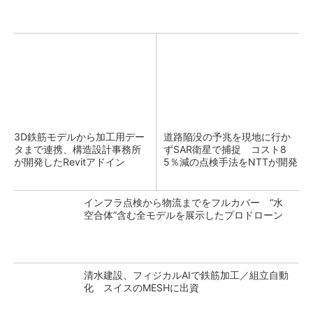
3D鉄筋モデルから加工用デー
道路陥没の予兆を現地に行か
タまで連携、構造設計事務所
ずSAR衛星で捕捉 コスト8
が開発したRevitアドイン
5％減の点検手法をNTTが開発
インフラ点検から物流までをフルカバー “水
空合体”含む全モデルを展示したプロドローン
清水建設、フィジカルAIで鉄筋加工／組立自動
化 スイスのMESHに出資