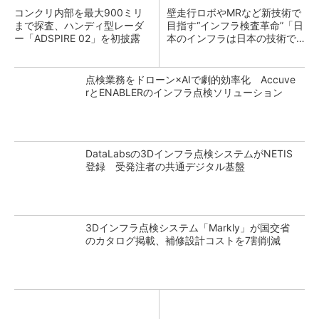
コンクリ内部を最大900ミリ
壁走行ロボやMRなど新技術で
まで探査、ハンディ型レーダ
目指す“インフラ検査革命”「日
ー「ADSPIRE 02」を初披露
本のインフラは日本の技術で
守る！」
点検業務をドローン×AIで劇的効率化 Accuve
rとENABLERのインフラ点検ソリューション
DataLabsの3Dインフラ点検システムがNETIS
登録 受発注者の共通デジタル基盤
3Dインフラ点検システム「Markly」が国交省
のカタログ掲載、補修設計コストを7割削減