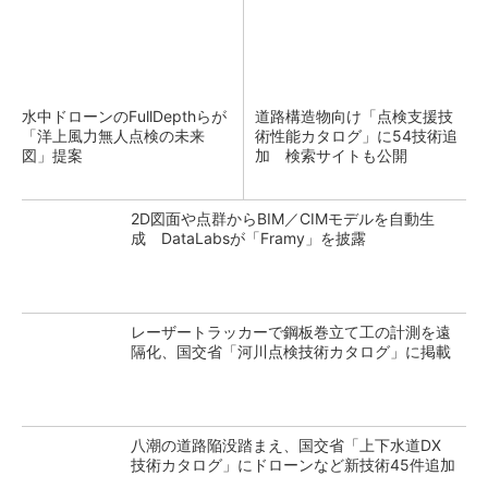
水中ドローンのFullDepthらが
道路構造物向け「点検支援技
「洋上風力無人点検の未来
術性能カタログ」に54技術追
図」提案
加 検索サイトも公開
2D図面や点群からBIM／CIMモデルを自動生
成 DataLabsが「Framy」を披露
レーザートラッカーで鋼板巻立て工の計測を遠
隔化、国交省「河川点検技術カタログ」に掲載
八潮の道路陥没踏まえ、国交省「上下水道DX
技術カタログ」にドローンなど新技術45件追加