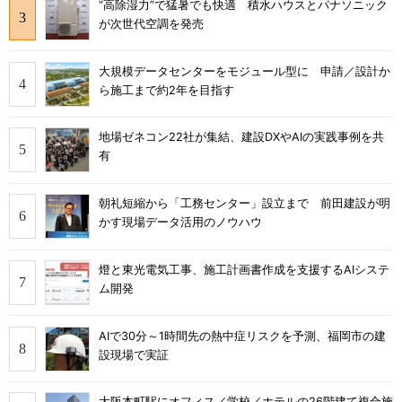
“高除湿力”で猛暑でも快適 積水ハウスとパナソニック
が次世代空調を発売
大規模データセンターをモジュール型に 申請／設計か
ら施工まで約2年を目指す
地場ゼネコン22社が集結、建設DXやAIの実践事例を共
有
朝礼短縮から「工務センター」設立まで 前田建設が明
かす現場データ活用のノウハウ
燈と東光電気工事、施工計画書作成を支援するAIシステ
ム開発
AIで30分～1時間先の熱中症リスクを予測、福岡市の建
設現場で実証
大阪本町駅にオフィス／学校／ホテルの26階建て複合施