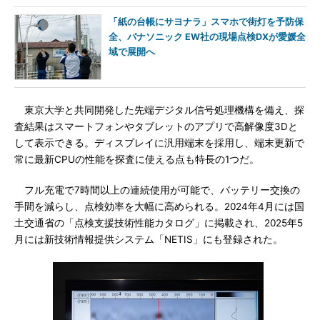
「紙の台帳にサヨナラ」スマホで街灯を予防保
全、パナソニック EW社の現場点検DXが愛媛全
域で展開へ
東京大学と共同開発した先端デジタル信号処理機構を備え、探
査結果はスマートフォンやタブレットのアプリで高解像度3Dと
して表示できる。ディスプレイに汎用端末を採用し、端末更新で
常に最新CPUの性能を探査に使える点も特長の1つだ。
フル充電で7時間以上の連続使用が可能で、バッテリー交換の
手間を減らし、点検効率を大幅に高められる。2024年4月には国
土交通省の「点検支援技術性能カタログ」に掲載され、2025年5
月には新技術情報提供システム「NETIS」にも登録された。