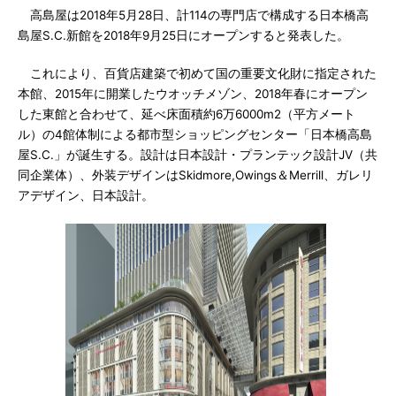
高島屋は2018年5月28日、計114の専門店で構成する日本橋高
島屋S.C.新館を2018年9月25日にオープンすると発表した。
これにより、百貨店建築で初めて国の重要文化財に指定された
本館、2015年に開業したウオッチメゾン、2018年春にオープン
した東館と合わせて、延べ床面積約6万6000m2（平方メート
ル）の4館体制による都市型ショッピングセンター「日本橋高島
屋S.C.」が誕生する。設計は日本設計・プランテック設計JV（共
同企業体）、外装デザインはSkidmore,Owings＆Merrill、ガレリ
アデザイン、日本設計。