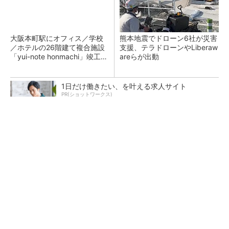
大阪本町駅にオフィス／学校
熊本地震でドローン6社が災害
／ホテルの26階建て複合施設
支援、テラドローンやLiberaw
「yui-note honmachi」竣工、
areらが出動
大成建設
1日だけ働きたい、を叶える求人サイト
PR(ショットワークス)
BIM/CIMデータを実寸表示、VR空間で体感 イ
クシス
昇降機トップメーカーが技術の裏側公開 日本
オーチスが「大人の社会科見学」開催