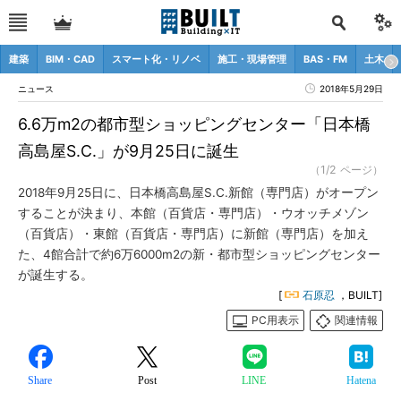
建築
BIM・CAD
スマート化・リノベ
施工・現場管理
BAS・FM
土木
ニュース
2018年5月29日
6.6万m2の都市型ショッピングセンター「日本橋
高島屋S.C.」が9月25日に誕生
（1/2 ページ）
2018年9月25日に、日本橋高島屋S.C.新館（専門店）がオープン
することが決まり、本館（百貨店・専門店）・ウオッチメゾン
（百貨店）・東館（百貨店・専門店）に新館（専門店）を加え
た、4館合計で約6万6000m2の新・都市型ショッピングセンター
が誕生する。
[
石原忍
，BUILT]
PC用表示
関連情報
Share
Post
LINE
Hatena