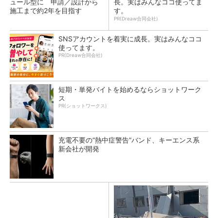
ュール型に 申請／設計から
長。実はみんなココ使ってま
施工まで約2年を目指す
す。
PR(Dreaw合同会社)
SNSアカウントを着実に成長。実はみんなココ
使ってます。
PR(Dreaw合同会社)
短期・単発バイトを始めるならショットワーク
ス
PR(ショットワークス)
充電不要の“熱中症警告”バンド、キーエンス系
新会社が開発